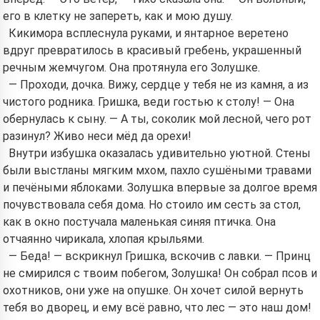
его в клетку не запереть, как и мою душу.
Кикимора всплеснула руками, и янтарное веретено
вдруг превратилось в красивый гребень, украшенный
речным жемчугом. Она протянула его Золушке.
— Проходи, дочка. Вижу, сердце у тебя не из камня, а из
чистого родника. Гришка, веди гостью к столу! — Она
обернулась к сыну. — А ты, соколик мой лесной, чего рот
разинул? Живо неси мёд да орехи!
Внутри избушка оказалась удивительно уютной. Стены
были выстланы мягким мхом, пахло сушёными травами
и печёными яблоками. Золушка впервые за долгое время
почувствовала себя дома. Но стоило им сесть за стол,
как в окно постучала маленькая синяя птичка. Она
отчаянно чирикала, хлопая крыльями.
— Беда! — вскрикнул Гришка, вскочив с лавки. — Принц
не смирился с твоим побегом, Золушка! Он собрал псов и
охотников, они уже на опушке. Он хочет силой вернуть
тебя во дворец, и ему всё равно, что лес — это наш дом!