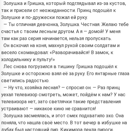
Золушка и Гришка, который подглядывал из-за кустов,
так и присели от неожиданности. Принц подошёл к
Золушке и по-дружески пожал ей руку.
— Ты отличная девчонка, Золушка. Честная. Желаю тебе
счастья с твоим лесным другом. А я — домой! У меня
там как раз серия начинается, нельзя пропускать.
Он вскочил на коня, махнул рукой своим солдатам и
весело скомандовал: «Разворачивайся! В замок, к
холодильнику и пульту!»
Лес снова погрузился в тишину. Гришка подошёл к
Золушке и осторожно взял её за руку. Его янтарные глаза
светились радостью.
— Ну что, хозяйка лесная? — спросил он. — Раз принц
уехал телевизор смотреть, может, пойдём к нам? У нас
телевизора нет, зато светлячки такие представления
устраивают — никакое кино не сравнится!
Золушка засмеялась, и этот смех подхватило эхо. Она
поняла, что нашла своё место. В тот вечер в избушке на
дубах был настоящий пир. Кикимора пекла пироги,