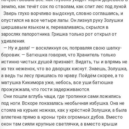
землю, как течёт сок по стволам, как спит лес под луной.
Зверь глухо ворчливо выдохнул, словно соглашаясь, и
опустился на все четыре лапы. Он лизнул руку Золушки
шершавым языком и, переваливаясь, скрылся в
зарослях папоротника. Гришка только рот открыл от
удивления.
— Ну и дела! — воскликнул он, поправляя свою шапку-
боровик. — Батюшка говорил, что Хранитель только
истинно чистых душой признаёт. Видать, ты и впрямь не
из тех неженок, что во дворцах киснут. Знаешь, Золушка,
а ведь ты лесу пришлась по нраву. Пойдём скорее, а то
матушка Кикимора уже, небось, все уши батюшке
прожужжала, что гости задерживаются.
Они пошли вглубь чащи, где тропинки сами ложились
под ноги. Вскоре показалась необычная избушка. Она не
стояла на курьих ножках, как у крёстной Золушки, а была
вплетена прямо в кроны трёх огромных дубов. Вместо
окон там сияли крупные светлячки, а вместо крыши