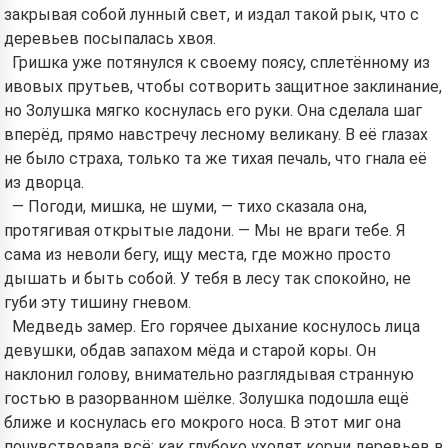
закрывая собой лунный свет, и издал такой рык, что с
деревьев посыпалась хвоя.
Гришка уже потянулся к своему поясу, сплетённому из
ивовых прутьев, чтобы сотворить защитное заклинание,
но Золушка мягко коснулась его руки. Она сделала шаг
вперёд, прямо навстречу лесному великану. В её глазах
не было страха, только та же тихая печаль, что гнала её
из дворца.
— Погоди, мишка, не шуми, — тихо сказала она,
протягивая открытые ладони. — Мы не враги тебе. Я
сама из неволи бегу, ищу места, где можно просто
дышать и быть собой. У тебя в лесу так спокойно, не
губи эту тишину гневом.
Медведь замер. Его горячее дыхание коснулось лица
девушки, обдав запахом мёда и старой коры. Он
наклонил голову, внимательно разглядывая странную
гостью в разорванном шёлке. Золушка подошла ещё
ближе и коснулась его мокрого носа. В этот миг она
почувствовала всё: как глубоко уходят корни деревьев в