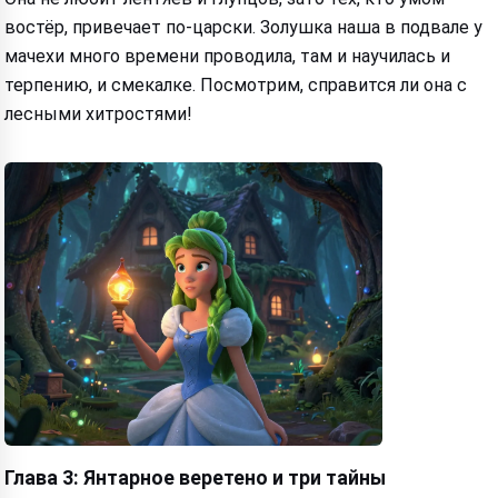
востёр, привечает по-царски. Золушка наша в подвале у
мачехи много времени проводила, там и научилась и
терпению, и смекалке. Посмотрим, справится ли она с
лесными хитростями!
Hi! I am Storiko 👋
I tell magical bedtime stories for
your kids 🌟
Глава 3: Янтарное веретено и три тайны
Read a story