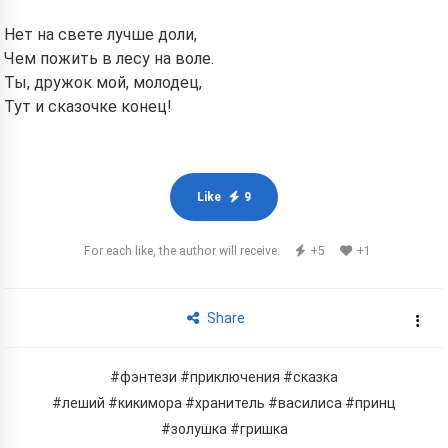
Нет на свете лучше доли,
Чем пожить в лесу на воле.
Ты, дружок мой, молодец,
Тут и сказочке конец!
Like
9
For each like, the author will receive:
+5
+1
Share
#фэнтези
#приключения
#сказка
#леший
#кикимора
#хранитель
#василиса
#принц
#золушка
#гришка