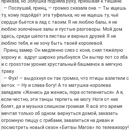
приказа, но Золушка подняла руку, призывая к тишине.
— Послушай, принц, — громко сказала она. — Ты ищешь
ту, кому подойдёт эта туфелька, но не ищешь ту, чьё
сердце бьётся в лад с твоим. Я не люблю балы, я не
люблю золочёные залы и пустые разговоры. Мой дом
здесь, среди шёпота листвы и верных друзей. Я не
люблю тебя, и не хочу быть твоей королевой.
Принц замер. Он медленно слез с коня, снял тяжёлую
корону и... вдруг широко улыбнулся. Он вытер пот со лба
и с грохотом уронил хрустальный башмачок в мягкую
траву.
— Фух! — выдохнул он так громко, что птицы взлетели с
веток. — Ну и слава богу! А то матушка-королева
заладила: «Женись да женись, пора остепениться». А я,
если честно, эти танцы терпеть не могу. Ноги от них
болят, да и музыка слишком громкая. Я всё это время
мечтал только об одном: вернуться домой, заказать
огромную пиццу с грибами, завалиться на диван и
посмотреть новый сезон «Битвы Магов» по телевизору!