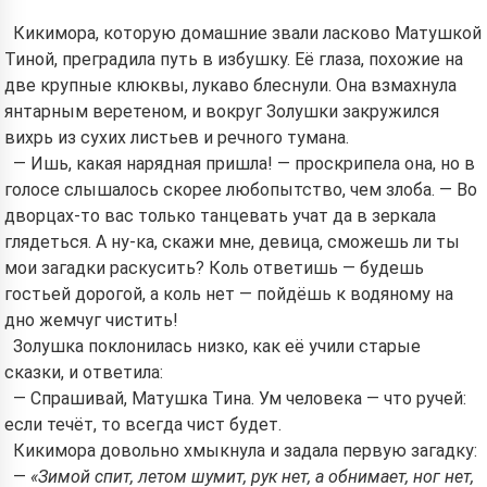
Кикимора, которую домашние звали ласково Матушкой
Тиной, преградила путь в избушку. Её глаза, похожие на
By starting to use the service, you accept:
Terms of
две крупные клюквы, лукаво блеснули. Она взмахнула
Service
,
Privacy Policy
,
Refund Policy
янтарным веретеном, и вокруг Золушки закружился
вихрь из сухих листьев и речного тумана.
— Ишь, какая нарядная пришла! — проскрипела она, но в
голосе слышалось скорее любопытство, чем злоба. — Во
дворцах-то вас только танцевать учат да в зеркала
глядеться. А ну-ка, скажи мне, девица, сможешь ли ты
мои загадки раскусить? Коль ответишь — будешь
гостьей дорогой, а коль нет — пойдёшь к водяному на
дно жемчуг чистить!
Золушка поклонилась низко, как её учили старые
сказки, и ответила:
— Спрашивай, Матушка Тина. Ум человека — что ручей:
если течёт, то всегда чист будет.
Кикимора довольно хмыкнула и задала первую загадку:
—
«Зимой спит, летом шумит, рук нет, а обнимает, ног нет,