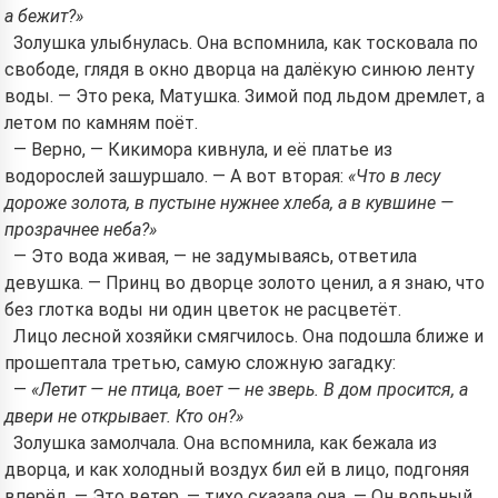
а бежит?»
Золушка улыбнулась. Она вспомнила, как тосковала по
свободе, глядя в окно дворца на далёкую синюю ленту
воды. — Это река, Матушка. Зимой под льдом дремлет, а
летом по камням поёт.
— Верно, — Кикимора кивнула, и её платье из
водорослей зашуршало. — А вот вторая:
«Что в лесу
дороже золота, в пустыне нужнее хлеба, а в кувшине —
прозрачнее неба?»
— Это вода живая, — не задумываясь, ответила
девушка. — Принц во дворце золото ценил, а я знаю, что
без глотка воды ни один цветок не расцветёт.
Лицо лесной хозяйки смягчилось. Она подошла ближе и
прошептала третью, самую сложную загадку:
—
«Летит — не птица, воет — не зверь. В дом просится, а
двери не открывает. Кто он?»
Золушка замолчала. Она вспомнила, как бежала из
дворца, и как холодный воздух бил ей в лицо, подгоняя
вперёд. — Это ветер, — тихо сказала она. — Он вольный,