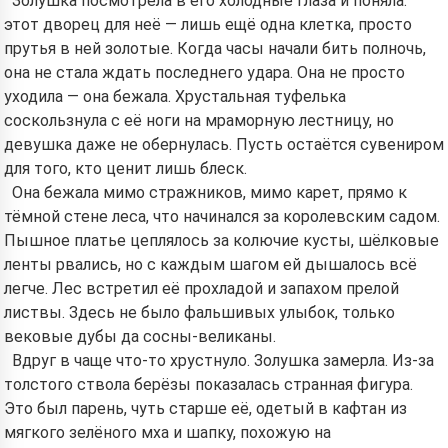
Золушка посмотрела в его холодные глаза и поняла:
этот дворец для неё — лишь ещё одна клетка, просто
прутья в ней золотые. Когда часы начали бить полночь,
она не стала ждать последнего удара. Она не просто
уходила — она бежала. Хрустальная туфелька
соскользнула с её ноги на мраморную лестницу, но
девушка даже не обернулась. Пусть остаётся сувениром
для того, кто ценит лишь блеск.
Она бежала мимо стражников, мимо карет, прямо к
тёмной стене леса, что начинался за королевским садом.
Пышное платье цеплялось за колючие кусты, шёлковые
ленты рвались, но с каждым шагом ей дышалось всё
легче. Лес встретил её прохладой и запахом прелой
листвы. Здесь не было фальшивых улыбок, только
вековые дубы да сосны-великаны.
Вдруг в чаще что-то хрустнуло. Золушка замерла. Из-за
толстого ствола берёзы показалась странная фигура.
Это был парень, чуть старше её, одетый в кафтан из
мягкого зелёного мха и шапку, похожую на