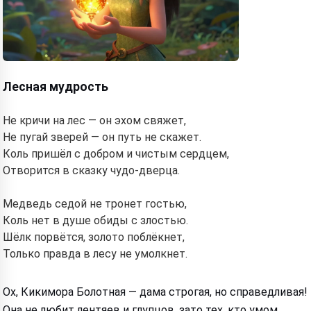
Лесная мудрость
Не кричи на лес — он эхом свяжет,
Не пугай зверей — он путь не скажет.
Коль пришёл с добром и чистым сердцем,
Отворится в сказку чудо-дверца.
Медведь седой не тронет гостью,
Коль нет в душе обиды с злостью.
Шёлк порвётся, золото поблёкнет,
Только правда в лесу не умолкнет.
Ох, Кикимора Болотная — дама строгая, но справедливая!
Она не любит лентяев и глупцов, зато тех, кто умом