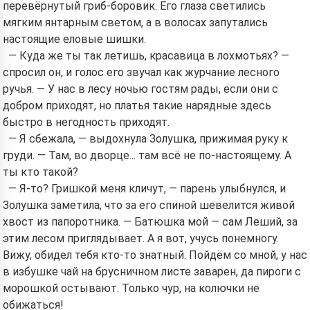
перевёрнутый гриб-боровик. Его глаза светились
мягким янтарным светом, а в волосах запутались
настоящие еловые шишки.
— Куда же ты так летишь, красавица в лохмотьях? —
спросил он, и голос его звучал как журчание лесного
ручья. — У нас в лесу ночью гостям рады, если они с
добром приходят, но платья такие нарядные здесь
быстро в негодность приходят.
— Я сбежала, — выдохнула Золушка, прижимая руку к
груди. — Там, во дворце... там всё не по-настоящему. А
ты кто такой?
— Я-то? Гришкой меня кличут, — парень улыбнулся, и
Золушка заметила, что за его спиной шевелится живой
хвост из папоротника. — Батюшка мой — сам Леший, за
этим лесом приглядывает. А я вот, учусь понемногу.
Вижу, обидел тебя кто-то знатный. Пойдём со мной, у нас
в избушке чай на брусничном листе заварен, да пироги с
морошкой остывают. Только чур, на колючки не
обижаться!