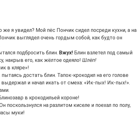
о же я увидел? Мой пёс Пончик сидел посреди кухни, а на
 Пончик выглядел очень гордым собой, как будто он
.
пытался подбросить блин.
Вжух!
Блин взлетел под самый
ку, накрыв его, как жёлтое одеяло!
Шлёп!
ик в кляре»!
 пытаясь достать блин. Тапок-крокодил на его голове
выдержал и начал икать от смеха: «Ик-пых! Ик-пых!».
ами.
 Блинозавр в крокодильей короне!
Он поскользнулся на разлитом киселе и поехал по полу,
пасы муки!