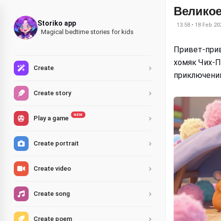
Великое
Storiko app
13:58 • 18 Feb 20
Magical bedtime stories for kids
Привет-прив
хомяк Чих-П
Create
приключени
Create story
NEW
Play a game
Create portrait
Create video
Create song
Create poem