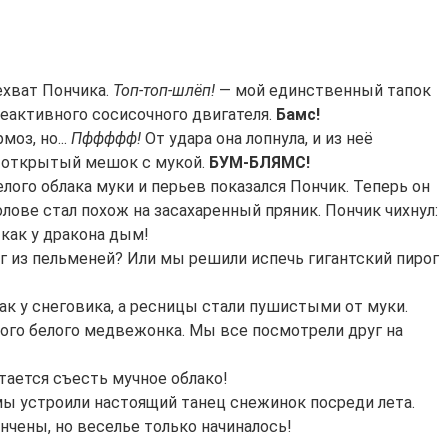
ехват Пончика.
Топ-топ-шлёп!
— мой единственный тапок
реактивного сосисочного двигателя.
Бамс!
оз, но...
Пффффф!
От удара она лопнула, и из неё
в открытый мешок с мукой.
БУМ-БЛЯМС!
лого облака муки и перьев показался Пончик. Теперь он
лове стал похож на засахаренный пряник. Пончик чихнул:
 как у дракона дым!
нег из пельменей? Или мы решили испечь гигантский пирог
как у снеговика, а ресницы стали пушистыми от муки.
ного белого медвежонка. Мы все посмотрели друг на
ытается съесть мучное облако!
мы устроили настоящий танец снежинок посреди лета.
нчены, но веселье только начиналось!