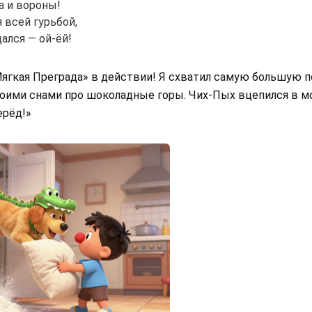
а и вороны!
всей гурьбой,
ался — ой-ёй!
Мягкая Преграда» в действии! Я схватил самую большую п
ими снами про шоколадные горы. Чих-Пых вцепился в мои 
ерёд!»