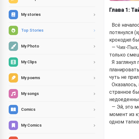
Глава 1: Т
My stories
Всё начало
Top Stories
потянулся (
крокодил был
My Photo
— Чих-Пых,
только смеш
Я заглянул 
My Clips
планировать
чуть не прил
My poems
Оказалось,
странное бы
My songs
недоеденный
— Эй, это 
Comics
момент из к
одном тапке
My Comics