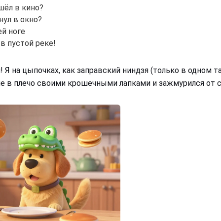
шёл в кино?
ул в окно?
ей ноге
 в пустой реке!
я! Я на цыпочках, как заправский ниндзя (только в одном 
е в плечо своими крошечными лапками и зажмурился от стр