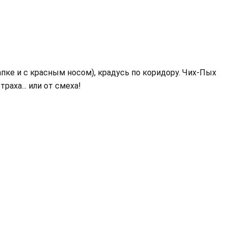
тапке и с красным носом), крадусь по коридору. Чих-Пых
аха... или от смеха!