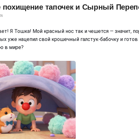
 похищение тапочек и Сырный Переп
26
ет! Я Тошка! Мой красный нос так и чешется — значит, п
ых уже нацепил свой крошечный галстук-бабочку и готов 
ю в мире?