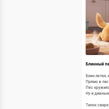
Блинный п
Блин летел, 
Прямо в пас
Пёс кружилс
Ну и дивные
Тапок сверху