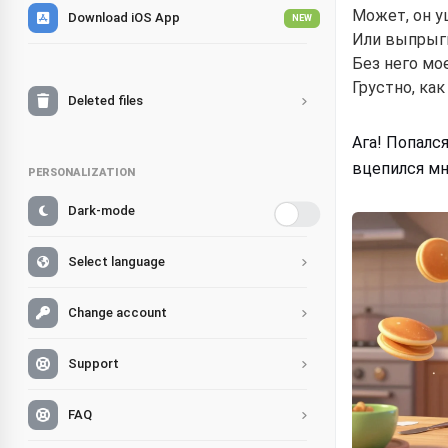
Может, он у
Download iOS App
NEW
Или выпрыгн
Без него мо
Грустно, как
Deleted files
Ага! Попалс
вцепился мн
PERSONALIZATION
Dark-mode
Select language
Change account
Support
FAQ