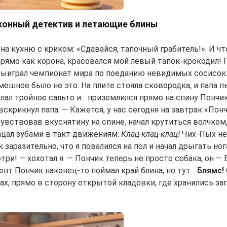
ухонный детектив и летающие блины
на кухню с криком: «Сдавайся, тапочный грабитель!». И чт
 прямо как корона, красовался мой левый тапок-крокодил!
выиграл чемпионат мира по поеданию невидимых сосисок
мешное было не это. На плите стояла сковородка, и папа 
лал тройное сальто и... приземлился прямо на спину Пончи
вскрикнул папа. — Кажется, у нас сегодня на завтрак «Понч
чувствовав вкуснятину на спине, начал крутиться волчком,
ацал зубами в такт движениям:
Клац-клац-клац!
Чих-Пых не 
 заразительно, что я повалился на пол и начал дрыгать ног
три! — хохотал я. — Пончик теперь не просто собака, он —
нт Пончик наконец-то поймал край блина, но тут...
Блямс!
ках, прямо в сторону открытой кладовки, где хранились за