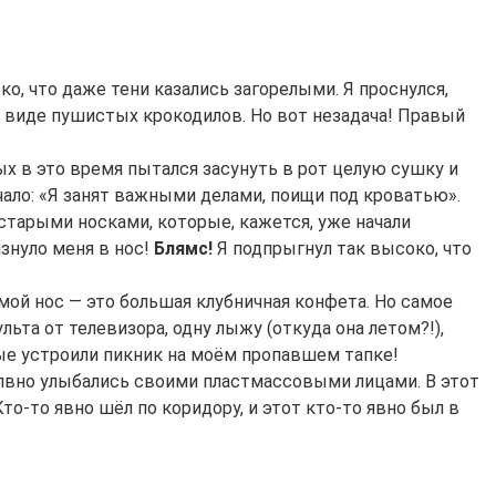
о, что даже тени казались загорелыми. Я проснулся,
в виде пушистых крокодилов. Но вот незадача! Правый
ых в это время пытался засунуть в рот целую сушку и
чало: «Я занят важными делами, поищи под кроватью».
о старыми носками, которые, кажется, уже начали
изнуло меня в нос!
Блямс!
Я подпрыгнул так высоко, что
 мой нос — это большая клубничная конфета. Но самое
льта от телевизора, одну лыжу (откуда она летом?!),
ые устроили пикник на моём пропавшем тапке!
молвно улыбались своими пластмассовыми лицами. В этот
 Кто-то явно шёл по коридору, и этот кто-то явно был в