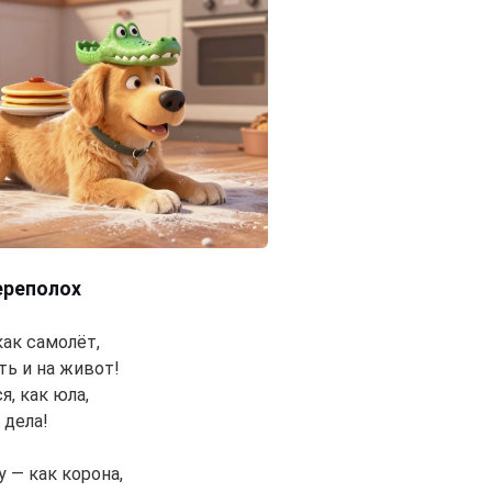
Hi! I am Storiko 👋
I tell magical bedtime stories for
your kids 🌟
Read a story
By starting to use the service, you accept:
Terms of
Service
,
Privacy Policy
,
Refund Policy
ереполох
как самолёт,
ть и на живот!
я, как юла,
 дела!
 — как корона,