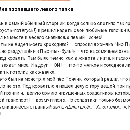
айна пропавшего левого тапка
сь в самый обычный вторник, когда солнце светило так ярк
хрусть-потягусь!) и решил надеть свои любимые тапочки 
 на месте и весело скалился, а левый... исчез!
 ты не видел моего крокодила? — спросил я хомяка. Чих-П
но раздул щёки: «Пых-пых-буль!» — что на хомячьем озна
под кровать. Там было темно, как в животе у кита, и пахл
 захват мира. И вдруг — ОЙ! — что-то мягкое и холодное л
ип к потолку, как жвачка.
 это был не монстр, а мой пёс Пончик, который решил, что
ло не это. Под кроватью я нашёл целую гору вещей: три пу
 пряник и... целую армию игрушечных солдатиков, котор
мой транспорт! — возмутился я. Но солдатики только без
ухни донёсся странный звук:
«Шлёп-шлёп... Хлюп-хлюп...»
.
!