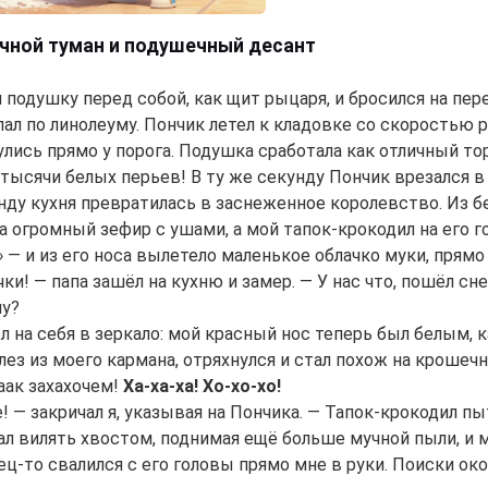
учной туман и подушечный десант
 подушку перед собой, как щит рыцаря, и бросился на пер
ал по линолеуму. Пончик летел к кладовке со скоростью 
лись прямо у порога. Подушка сработала как отличный торм
тысячи белых перьев! В ту же секунду Пончик врезался 
нду кухня превратилась в заснеженное королевство. Из бе
а огромный зефир с ушами, а мой тапок-крокодил на его го
»
— и из его носа вылетело маленькое облачко муки, прямо
чки! — папа зашёл на кухню и замер. — У нас что, пошёл с
лу?
л на себя в зеркало: мой красный нос теперь был белым, 
ез из моего кармана, отряхнулся и стал похож на крошеч
аааак захахочем!
Ха-ха-ха! Хо-хо-хо!
! — закричал я, указывая на Пончика. — Тапок-крокодил п
ал вилять хвостом, поднимая ещё больше мучной пыли, и 
ец-то свалился с его головы прямо мне в руки. Поиски око