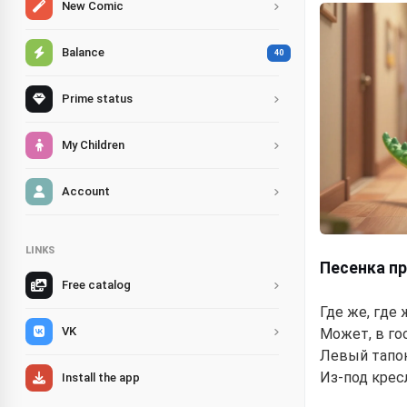
New Comic
Balance
40
Prime status
My Children
Account
LINKS
Песенка п
Free catalog
Где же, где
VK
Может, в го
Левый тапок
Из-под крес
Install the app