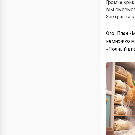
Громче крик
Мы смеёмся 
Завтрак выд
Ого! План «
немножко мо
«Полный вп