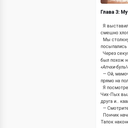
Глава 3: М
Я выставил
смешно хлоп
Мы столкну
посыпались 
Через секу
был похож н
«Апчхи-буль!
— Ой, мамо
прямо на по
Я посмотре
Чих-Пых выл
друга и... к
— Смотрите
Пончик нач
Тапок након