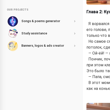
OUR PROJECTS
Глава 2: К
Songs & poems generator
Я ворвался 
его голове,
Study assistance
только что 
Но самое с
Banners, logos & ads creator
потолок, сде
— Ой-ёй! — 
Пончик, по
при этом кл
Это было так
— Папа, смо
В этот моме
как на конь