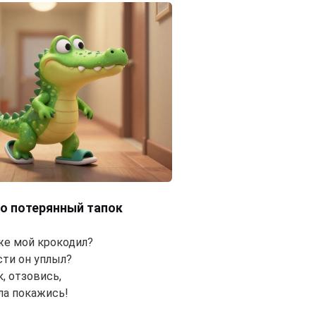
ро потерянный тапок
 же мой крокодил?
сти он уплыл?
, отзовись,
ла покажись!