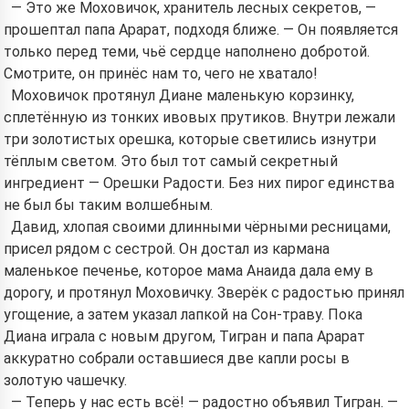
— Это же Моховичок, хранитель лесных секретов, —
прошептал папа Арарат, подходя ближе. — Он появляется
только перед теми, чьё сердце наполнено добротой.
Смотрите, он принёс нам то, чего не хватало!
Моховичок протянул Диане маленькую корзинку,
сплетённую из тонких ивовых прутиков. Внутри лежали
три золотистых орешка, которые светились изнутри
тёплым светом. Это был тот самый секретный
ингредиент — Орешки Радости. Без них пирог единства
не был бы таким волшебным.
Давид, хлопая своими длинными чёрными ресницами,
присел рядом с сестрой. Он достал из кармана
маленькое печенье, которое мама Анаида дала ему в
дорогу, и протянул Моховичку. Зверёк с радостью принял
угощение, а затем указал лапкой на Сон-траву. Пока
Диана играла с новым другом, Тигран и папа Арарат
аккуратно собрали оставшиеся две капли росы в
золотую чашечку.
— Теперь у нас есть всё! — радостно объявил Тигран. —