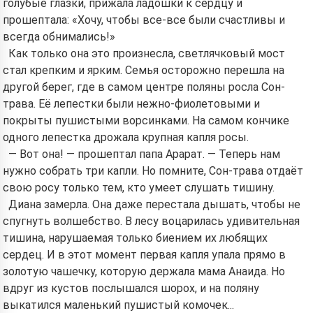
голубые глазки, прижала ладошки к сердцу и
прошептала: «Хочу, чтобы все-все были счастливы и
всегда обнимались!»
Как только она это произнесла, светлячковый мост
стал крепким и ярким. Семья осторожно перешла на
другой берег, где в самом центре поляны росла Сон-
трава. Её лепестки были нежно-фиолетовыми и
покрыты пушистыми ворсинками. На самом кончике
одного лепестка дрожала крупная капля росы.
— Вот она! — прошептал папа Арарат. — Теперь нам
нужно собрать три капли. Но помните, Сон-трава отдаёт
свою росу только тем, кто умеет слушать тишину.
Диана замерла. Она даже перестала дышать, чтобы не
спугнуть волшебство. В лесу воцарилась удивительная
тишина, нарушаемая только биением их любящих
сердец. И в этот момент первая капля упала прямо в
золотую чашечку, которую держала мама Анаида. Но
вдруг из кустов послышался шорох, и на поляну
выкатился маленький пушистый комочек...