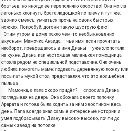
братьев, но иногда её переполняло озорство! Она могла
легонько хлопнуть брата ладошкой по плечу и тут же,
звонко смеясь, умчаться прочь на своих быстрых
ножках. Попробуй, догони такую шуструю фею!
Этим утром в доме пахло чем-то необыкновенно
вкусным. Мамочка Анаида — чьё имя, если прочитать
наоборот, превращалось в имя Дианы — уже хлопотала
на кухне. Диана, как настоящая маленькая помощница,
стояла рядом на специальной подставочке. Она очень
любила помогать маме: подавать деревянную ложку или
посыпать мукой стол, представляя, что это волшебная
пыльца.
— Мамочка, а папа скоро придёт? — спросила Диана,
поглядывая на дверь. Она обожала своего папочку
Арарата и готова была ходить за ним хвостиком весь
день. Папа всегда знал самые интересные истории и
умел подбрасывать Диану высоко-высоко, почти до
самых звёзд на потолке.