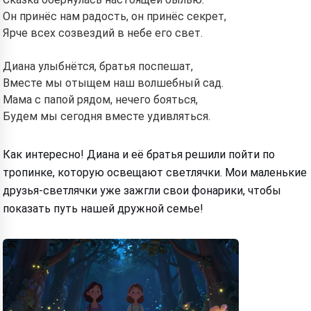
Он принёс нам радость, он принёс секрет,
Hi! I am Storiko 👋
Ярче всех созвездий в небе его свет.
I tell magical bedtime stories for
your kids 🌟
Диана улыбнётся, братья поспешат,
Вместе мы отыщем наш волшебный сад.
Мама с папой рядом, нечего бояться,
Будем мы сегодня вместе удивляться.
Read a story
Как интересно! Диана и её братья решили пойти по
тропинке, которую освещают светлячки. Мои маленькие
By starting to use the service, you accept:
Terms of
друзья-светлячки уже зажгли свои фонарики, чтобы
Service
,
Privacy Policy
,
Refund Policy
показать путь нашей дружной семье!