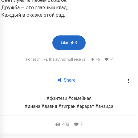
Свет луны в твоём окошке.
Дружба — это главный клад,
Каждый в сказке этой рад.
Like
9
For each like, the author will receive:
+5
+1
Share
#фэнтези
#семейная
#диана
#давид
#тигран
#арарат
#анаида
403
7