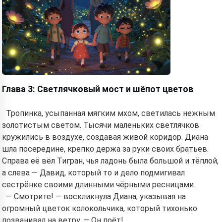
Глава 3: Светлячковый мост и шёпот цветов
Тропинка, усыпанная мягким мхом, светилась нежным
золотистым светом. Тысячи маленьких светлячков
кружились в воздухе, создавая живой коридор. Диана
шла посередине, крепко держа за руки своих братьев.
Справа её вёл Тигран, чья ладонь была большой и тёплой,
а слева — Давид, который то и дело подмигивал
сестрёнке своими длинными чёрными ресницами.
— Смотрите! — воскликнула Диана, указывая на
огромный цветок колокольчика, который тихонько
позванивал на ветру. — Он поёт!