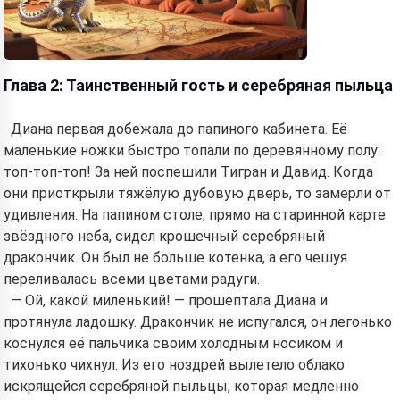
Глава 2: Таинственный гость и серебряная пыльца
Диана первая добежала до папиного кабинета. Её
маленькие ножки быстро топали по деревянному полу:
топ-топ-топ! За ней поспешили Тигран и Давид. Когда
они приоткрыли тяжёлую дубовую дверь, то замерли от
удивления. На папином столе, прямо на старинной карте
звёздного неба, сидел крошечный серебряный
дракончик. Он был не больше котенка, а его чешуя
переливалась всеми цветами радуги.
— Ой, какой миленький! — прошептала Диана и
протянула ладошку. Дракончик не испугался, он легонько
коснулся её пальчика своим холодным носиком и
тихонько чихнул. Из его ноздрей вылетело облако
искрящейся серебряной пыльцы, которая медленно