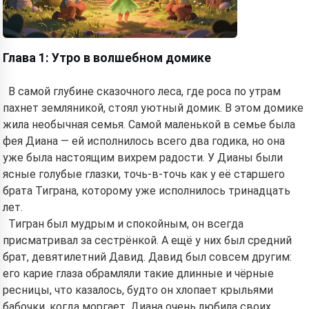
Глава 1: Утро в волшебном домике
В самой глубине сказочного леса, где роса по утрам
пахнет земляникой, стоял уютный домик. В этом домике
жила необычная семья. Самой маленькой в семье была
фея Диана — ей исполнилось всего два годика, но она
уже была настоящим вихрем радости. У Дианы были
ясные голубые глазки, точь-в-точь как у её старшего
брата Тиграна, которому уже исполнилось тринадцать
лет.
Тигран был мудрым и спокойным, он всегда
присматривал за сестрёнкой. А ещё у них был средний
брат, девятилетний Давид. Давид был совсем другим:
его карие глаза обрамляли такие длинные и чёрные
ресницы, что казалось, будто он хлопает крыльями
бабочки, когда моргает. Диана очень любила своих