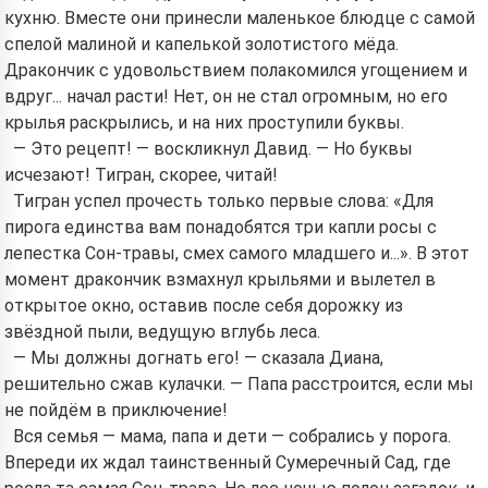
кухню. Вместе они принесли маленькое блюдце с самой
спелой малиной и капелькой золотистого мёда.
Дракончик с удовольствием полакомился угощением и
вдруг... начал расти! Нет, он не стал огромным, но его
крылья раскрылись, и на них проступили буквы.
— Это рецепт! — воскликнул Давид. — Но буквы
исчезают! Тигран, скорее, читай!
Тигран успел прочесть только первые слова: «Для
пирога единства вам понадобятся три капли росы с
лепестка Сон-травы, смех самого младшего и...». В этот
момент дракончик взмахнул крыльями и вылетел в
открытое окно, оставив после себя дорожку из
звёздной пыли, ведущую вглубь леса.
— Мы должны догнать его! — сказала Диана,
решительно сжав кулачки. — Папа расстроится, если мы
не пойдём в приключение!
Вся семья — мама, папа и дети — собрались у порога.
Впереди их ждал таинственный Сумеречный Сад, где