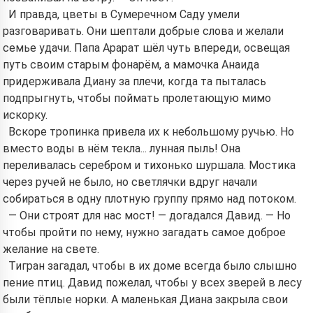
И правда, цветы в Сумеречном Саду умели
разговаривать. Они шептали добрые слова и желали
семье удачи. Папа Арарат шёл чуть впереди, освещая
путь своим старым фонарём, а мамочка Анаида
придерживала Диану за плечи, когда та пыталась
подпрыгнуть, чтобы поймать пролетающую мимо
искорку.
Вскоре тропинка привела их к небольшому ручью. Но
вместо воды в нём текла... лунная пыль! Она
переливалась серебром и тихонько шуршала. Мостика
через ручей не было, но светлячки вдруг начали
собираться в одну плотную группу прямо над потоком.
— Они строят для нас мост! — догадался Давид. — Но
чтобы пройти по нему, нужно загадать самое доброе
желание на свете.
Тигран загадал, чтобы в их доме всегда было слышно
пение птиц. Давид пожелал, чтобы у всех зверей в лесу
были тёплые норки. А маленькая Диана закрыла свои