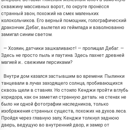
скважину массивных ворот, по округе пронёсся
странный звон, похожий на смех маленьких
колокольчиков. Его верный помощник, голографический
дракончик Дебаг, вылетел из геймпада и взволнованно
замигал синим светом.
— Хозяин, датчики зашкаливают! — пропищал Дебаг. —
Здесь не просто пыль и паутина. Здесь пахнет древней
магией и... свежими персиками?
Внутри дом казался застывшим во времени. Пылинки
танцевали в лучах заходящего солнца, пробивающихся
сквозь щели в ставнях. Но стоило Кенджи пройти вглубь
коридора, как он заметил странную деталь: на стенах не
было ни одной фотографии наследников, только
изображения странных существ, похожих на духов леса.
Пройдя через главную залу, Кенджи толкнул заднюю
дверь, ведущую во внутренний двор, и замер от