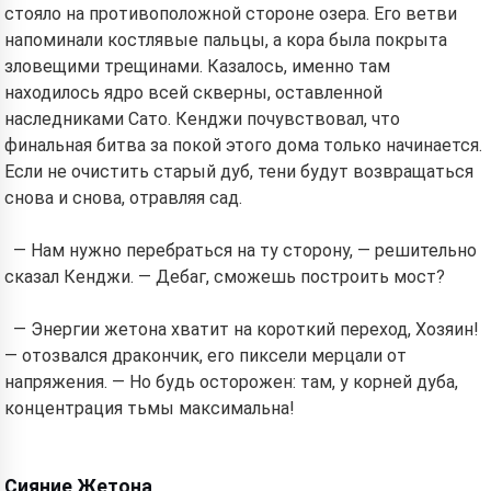
стояло на противоположной стороне озера. Его ветви
Read a story
напоминали костлявые пальцы, а кора была покрыта
зловещими трещинами. Казалось, именно там
находилось ядро всей скверны, оставленной
наследниками Сато. Кенджи почувствовал, что
By starting to use the service, you accept:
Terms of
Service
,
Privacy Policy
,
Refund Policy
финальная битва за покой этого дома только начинается.
Если не очистить старый дуб, тени будут возвращаться
снова и снова, отравляя сад.
— Нам нужно перебраться на ту сторону, — решительно
сказал Кенджи. — Дебаг, сможешь построить мост?
— Энергии жетона хватит на короткий переход, Хозяин!
— отозвался дракончик, его пиксели мерцали от
напряжения. — Но будь осторожен: там, у корней дуба,
концентрация тьмы максимальна!
Сияние Жетона