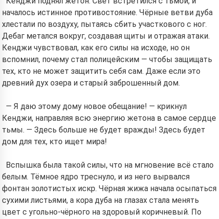
Кенджи поднял жетон. Свет встретился с тьмой, и
началось истинное противостояние. Чёрные ветви дуба
хлестали по воздуху, пытаясь сбить участкового с ног.
Дебаг метался вокруг, создавая щиты и отражая атаки.
Кенджи чувствовал, как его силы на исходе, но он
вспомнил, почему стал полицейским — чтобы защищать
тех, кто не может защитить себя сам. Даже если это
древний дух озера и старый заброшенный дом.
— Я даю этому дому новое обещание! — крикнул
Кенджи, направляя всю энергию жетона в самое сердце
тьмы. — Здесь больше не будет вражды! Здесь будет
дом для тех, кто ищет мира!
Вспышка была такой силы, что на мгновение всё стало
белым. Тёмное ядро треснуло, и из него вырвался
фонтан золотистых искр. Чёрная жижа начала осыпаться
сухими листьями, а кора дуба на глазах стала менять
цвет с угольно-чёрного на здоровый коричневый. По