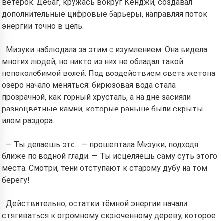
ветерок. Дебаг, кружась вокруг Кенджи, создавал
дополнительные цифровые барьеры, направляя поток
энергии точно в цель.
Мизуки наблюдала за этим с изумлением. Она видела
многих людей, но никто из них не обладал такой
непоколебимой волей. Под воздействием света жетона
озеро начало меняться: бирюзовая вода стала
прозрачной, как горный хрусталь, а на дне засияли
разноцветные камни, которые раньше были скрыты
илом раздора.
— Ты делаешь это... — прошептала Мизуки, подходя
ближе по водной глади. — Ты исцеляешь саму суть этого
Hi! I am Storiko 👋
места. Смотри, тени отступают к старому дубу на том
I tell magical bedtime stories for
берегу!
your kids 🌟
Действительно, остатки тёмной энергии начали
стягиваться к огромному скрюченному дереву, которое