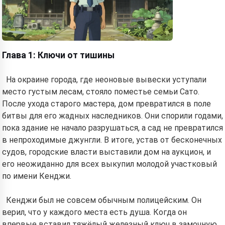
Глава 1: Ключи от тишины
На окраине города, где неоновые вывески уступали
место густым лесам, стояло поместье семьи Сато.
После ухода старого мастера, дом превратился в поле
битвы для его жадных наследников. Они спорили годами,
пока здание не начало разрушаться, а сад не превратился
в непроходимые джунгли. В итоге, устав от бесконечных
судов, городские власти выставили дом на аукцион, и
его неожиданно для всех выкупил молодой участковый
по имени Кенджи.
Кенджи был не совсем обычным полицейским. Он
верил, что у каждого места есть душа. Когда он
впервые вставил тяжёлый железный ключ в замочную