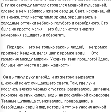
В ту же секунду металл отозвался мощной пульсацией,
словно в нём забилось живое сердце. Свет, исходивший
от значка, стал нестерпимо ярким, окрашиваясь в
холодные оттенки небесно-голубого и серебряного. Это
была не просто магия — это была чистая энергия
намерения защищать и оберегать.
— Порядок — это не только законы людей, — негромко
произнёс Кенджи, делая шаг к кромке воды. — Это
гармония между мирами. Уходите, тени прошлого! Здесь
больше нет места вашей жадности!
Он вытянул руку вперёд, и из жетона вырвался
широкий конус очищающего света. Там, где лучи
касались вязких чёрных сгустков, раздавалось шипение,
похожее на звук капель воды на раскалённой сковороде.
Тёмные щупальца съёживались, превращаясь в
безобидный серый пар, который тут же уносил ночной