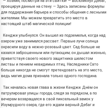
— Хозяин, посмотри на эти свитки! — воскликнул Дебаг,
проецируя данные на стену. — Здесь записаны формулы
для поддержания барьера и способы общения с лесными
жителями. Мы можем превратить это место в
настоящий штаб магической полиции!
Кенджи улыбнулся. Он вышел из подземелья, когда над
озером уже занимался рассвет. Первые лучи солнца
окрасили воду в нежно-розовый цвет. Сад больше не
казался заброшенным или пугающим; он дышал жизнью,
приветствуя своего нового защитника шелестом
листвы и пением невидимых птиц. Наследники Сато
больше никогда не смогут претендовать на это место,
ведь магия дома признала только одного господина.
Так началась новая глава в жизни Кенджи. Днём он
патрулировал улицы города, следя за порядком, а по
вечерам возвращался в свой пиксельный замок у
Изумрудного озера, где его ждали верный Дебаг и