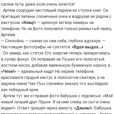
своём пути, даже если очень хочется!
Артём соорудил настоящий подиум из стопки книг. Он
притащил папины солнечные очки и водрузил их рядом с
кактусом.
«Клац!»
— щёлкнул затвор камеры на
телефоне. Но на фото получился только размытый палец
Артёма.
— Спокойно, — сказал он сам себе, глубоко вдохнув. —
Настоящие фотографы не суетятся.
«Вдох-выдох...»
Он замер, как статуя. Его энергия теперь превратилась
в супер-фокус. Он поправил на Пушке его полосатый
костюм-носок, добавил маленькую бумажную корону и...
«Чпок!»
— идеальный кадр! На экране телефона
красовался гордый кактус в полосатом свитере, а на
заднем плане Чих-Пых случайно зевнул, что выглядело
как победный крик.
Артём тут же отправил фото бабушке с подписью:
«Мой
новый лучший друг Пушок. Я за ним слежу, он сыт и очень
моден!»
. Ответ пришёл через минуту:
«Дзынь!»
. Бабушка