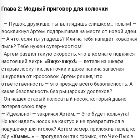
Глава 2: Модный приговор для колючки
— Пушок, дружище, ты выглядишь слишком... голым! —
воскликнул Артём, подпрыгивая на месте от новой идеи.
— А что, если ты упадёшь? Или на тебя нападёт коварная
пыль? Тебе нужен супер-костюм!
Артём развил такую скорость, что в комнате поднялся
настоящий вихрь.
«Вжух-вжух!»
— летели из шкафа
старые лоскутки, ленточки и даже папина запасная
шнуровка от кроссовок. Артём решил, что
ответственность — это прежде всего безопасность. А
какая безопасность без рыцарских доспехов?
Он нашёл старый полосатый носок, который давно
потерял свою пару.
— Идеально! — закричал Артём. — Это будет кольчуга!
Но как надеть носок на кактус и не превратиться в
подушечку для иголок? Артём замер, приложив палец ко
лбу.
«Хммм...»
— прогудел он так громко, что Чих-Пых в