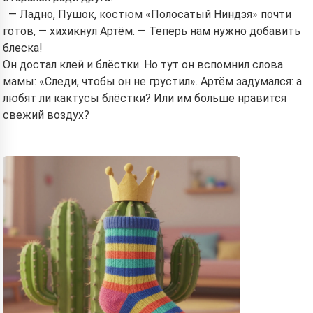
By starting to use the service, you accept:
Terms of
— Ладно, Пушок, костюм «Полосатый Ниндзя» почти
Service
,
Privacy Policy
,
Refund Policy
готов, — хихикнул Артём. — Теперь нам нужно добавить
блеска!
Он достал клей и блёстки. Но тут он вспомнил слова
мамы: «Следи, чтобы он не грустил». Артём задумался: а
любят ли кактусы блёстки? Или им больше нравится
свежий воздух?