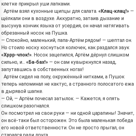
клетке прикрыл уши лапками.
Артём взял кухонные щипцы для салата.
«Клац-клац!»
—
щёлкали они в воздухе. Аккуратно, затаив дыхание и
высунув кончик языка от усердия, он начал натягивать
обрезанный носок на Пушка.
— Спокойно, маленький, папа-Артём рядом! — шептал он.
Но стоило носку коснуться колючек, как раздался звук
«Хррр-чпок!»
. Носок зацепился, Артём дёрнул слишком
сильно, и...
«Ба-бах!»
— он сам кувыркнулся назад,
Hi! I am Storiko 👋
запутавшись в собственных ногах!
I tell magical bedtime stories for
Артём сидел на полу, окружённый нитками, а Пушок
your kids 🌟
теперь напоминал не кактус, а странного полосатого ежа
в дырявой шапке.
— Ой, — Артём почесал затылок. — Кажется, я опять
слишком разогнался.
Read a story
Он посмотрел на свои руки — ни одной царапины! Значит,
он всё-таки был осторожен. Это была маленькая победа
его новой ответственности. Он не просто прыгал, он
старался ради друга.