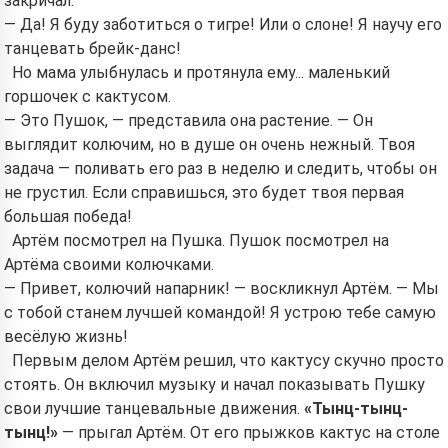
закричал:
— Да! Я буду заботиться о тигре! Или о слоне! Я научу его
танцевать брейк-данс!
Но мама улыбнулась и протянула ему... маленький
горшочек с кактусом.
— Это Пушок, — представила она растение. — Он
выглядит колючим, но в душе он очень нежный. Твоя
задача — поливать его раз в неделю и следить, чтобы он
не грустил. Если справишься, это будет твоя первая
большая победа!
Артём посмотрел на Пушка. Пушок посмотрел на
Артёма своими колючками.
— Привет, колючий напарник! — воскликнул Артём. — Мы
с тобой станем лучшей командой! Я устрою тебе самую
весёлую жизнь!
Первым делом Артём решил, что кактусу скучно просто
стоять. Он включил музыку и начал показывать Пушку
свои лучшие танцевальные движения.
«Тынц-тынц-
тынц!»
— прыгал Артём. От его прыжков кактус на столе