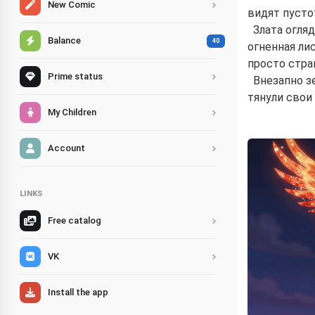
New Comic
видят пусто
Злата огля
Balance
40
огненная ли
просто стр
Prime status
Внезапно з
тянули свои 
My Children
Account
LINKS
Free catalog
VK
Install the app