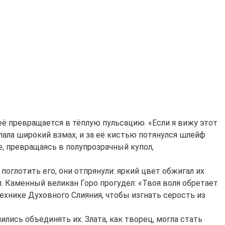
неё превращается в тёплую пульсацию. «Если я вижу этот
елала широкий взмах, и за её кистью потянулся шлейф
хе, превращаясь в полупрозрачный купол,
поглотить его, они отпрянули: яркий цвет обжигал их
. Каменный великан Горо прогудел: «Твоя воля обретает
Технике Духовного Слияния, чтобы изгнать серость из
ились объединять их. Злата, как творец, могла стать