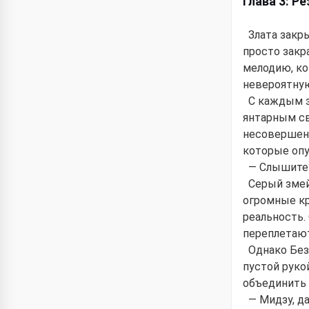
Глава 3: Р
Злата закры
просто закр
мелодию, ко
невероятну
С каждым з
янтарным св
несовершенс
которые оп
— Слышите?
Серый змей
огромные кр
реальность.
переплетают
Однако Без
пустой руко
объединить 
— Мидзу, д