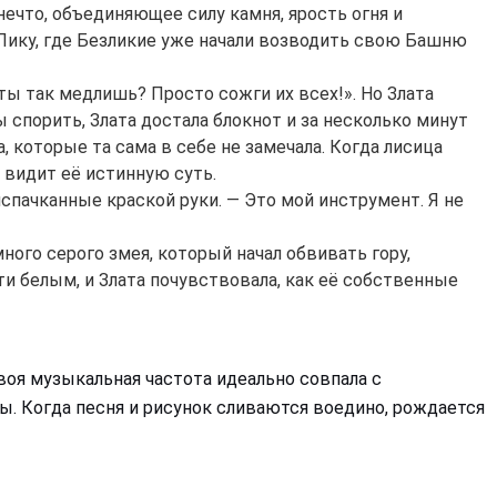
ечто, объединяющее силу камня, ярость огня и
 Пику, где Безликие уже начали возводить свою Башню
 ты так медлишь? Просто сожги их всех!». Но Злата
ы спорить, Злата достала блокнот и за несколько минут
, которые та сама в себе не замечала. Когда лисица
а видит её истинную суть.
 испачканные краской руки. — Это мой инструмент. Я не
ного серого змея, который начал обвивать гору,
ти белым, и Злата почувствовала, как её собственные
твоя музыкальная частота идеально совпала с
ты. Когда песня и рисунок сливаются воедино, рождается