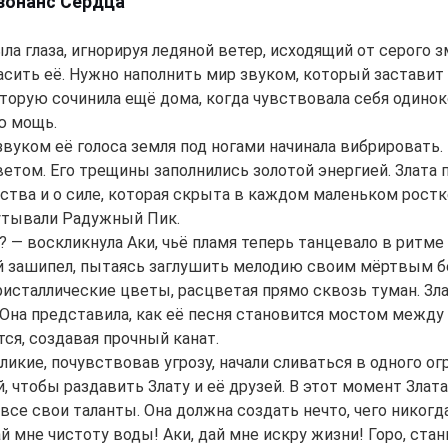
езонанс Сердца
ла глаза, игнорируя ледяной ветер, исходящий от серого з
асить её. Нужно наполнить мир звуком, который заставит 
торую сочинила ещё дома, когда чувствовала себя одиноко
ю мощь.
вуком её голоса земля под ногами начинала вибрировать. 
етом. Его трещины заполнились золотой энергией. Злата п
тва и о силе, которая скрыта в каждом маленьком ростк
утывали Радужный Пик.
 — воскликнула Аки, чьё пламя теперь танцевало в ритме 
 зашипел, пытаясь заглушить мелодию своим мёртвым бе
исталлические цветы, расцветая прямо сквозь туман. Зла
 Она представила, как её песня становится мостом между
ся, создавая прочный канат.
ликие, почувствовав угрозу, начали сливаться в одного о
й, чтобы раздавить Злату и её друзей. В этот момент Злат
все свои таланты. Она должна создать нечто, чего нико
ай мне чистоту воды! Аки, дай мне искру жизни! Горо, ста