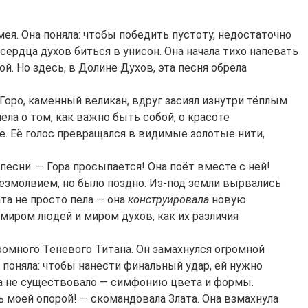
мея. Она поняла: чтобы победить пустоту, недостаточно
сердца духов биться в унисон. Она начала тихо напевать
й. Но здесь, в Долине Духов, эта песня обрела
Горо, каменный великан, вдруг засиял изнутри тёплым
ела о том, как важно быть собой, о красоте
е. Её голос превращался в видимые золотые нити,
песни. — Гора просыпается! Она поёт вместе с ней!
змолвием, но было поздно. Из-под земли вырвались
та не просто пела — она
конструировала
новую
 миром людей и миром духов, как их различия
громного Теневого Титана. Он замахнулся огромной
а поняла: чтобы нанести финальный удар, ей нужно
гда не существовало — симфонию цвета и формы.
нь моей опорой! — скомандовала Злата. Она взмахнула