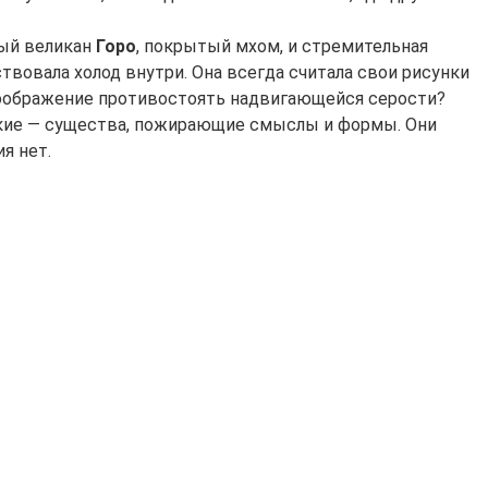
ный великан
Горо
, покрытый мхом, и стремительная
ствовала холод внутри. Она всегда считала свои рисунки
оображение противостоять надвигающейся серости?
ликие — существа, пожирающие смыслы и формы. Они
я нет.