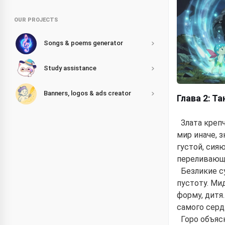
OUR PROJECTS
Songs & poems generator
Study assistance
Banners, logos & ads creator
Глава 2: Т
Злата креп
мир иначе, 
густой, сия
переливающи
Безликие с
пустоту. Ми
форму, дитя
самого серд
Горо объясн