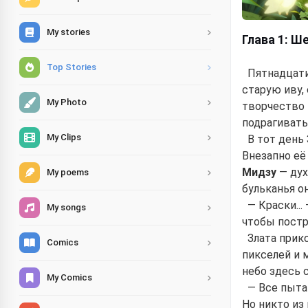
My stories
Глава 1: Ш
Top Stories
Пятнадцати
старую иву,
My Photo
творчество 
подрагивать
My Clips
В тот день
Внезапно её
Мидзу
— дух
My poems
бульканья о
— Краски..
My songs
чтобы постр
Злата прик
Comics
пикселей и м
небо здесь 
My Comics
— Все пыта
Но никто из