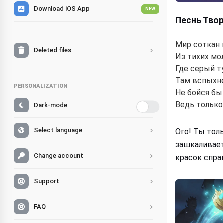
Download iOS App
NEW
Песнь Тво
Мир соткан 
Deleted files
Из тихих м
Где серый т
Там вспыхн
PERSONALIZATION
Не бойся бы
Ведь только
Dark-mode
Select language
Ого! Ты тол
зашкаливает
Change account
красок спра
Support
FAQ