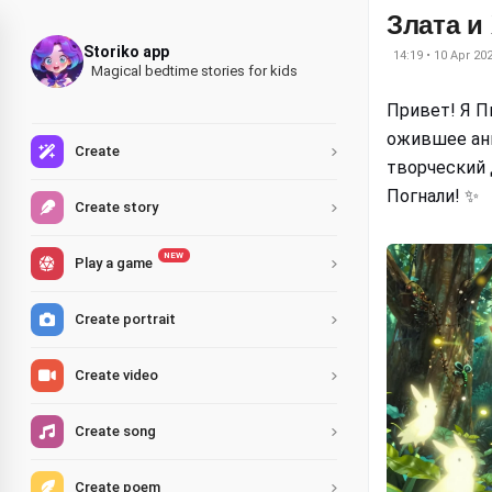
Злата и
Storiko app
14:19 • 10 Apr 20
Magical bedtime stories for kids
Привет! Я П
ожившее ани
Create
творческий 
Погнали! ✨
Create story
NEW
Play a game
Create portrait
Create video
Create song
Create poem