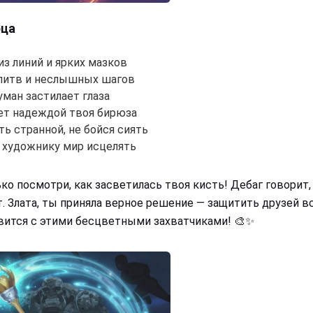
рца
из линий и ярких мазков
олитв и неслышных шагов
уман застилает глаза
ет надеждой твоя бирюза
ть странной, не бойся сиять
 художнику мир исцелять
ько посмотри, как засветилась твоя кисть! Дебаг говорит,
. Злата, ты приняла верное решение — защитить друзей в
вится с этими бесцветными захватчиками! 🎨✨