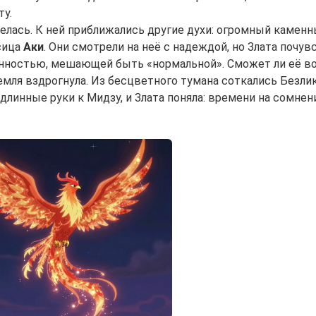
ту.
делась. К ней приближались другие духи: огромный камен
сица
Аки
. Они смотрели на неё с надеждой, но Злата почув
анностью, мешающей быть «нормальной». Сможет ли её в
емля вздрогнула. Из бесцветного тумана соткались Без
длинные руки к Мидзу, и Злата поняла: времени на сомнени