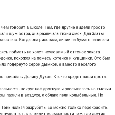
, чем говорят в школе. Там, где другие видели просто
али шум ветра, она различала тихий смех. Для Златы
ьностью. Когда она рисовала, линии на бумаге начинали
аясь поймать на холст неуловимый оттенок заката.
дочка, похожая на помесь котенка и кувшинки. Это был
 было подернуто серой дымкой, а вместо весёлого
анс пришёл в Долину Духов. Кто-то крадет наши цвета,
реальность вокруг неё дрогнула и рассыпалась на тысячи
оры парили в воздухе, а облака пели колыбельные. Но
 Тень нельзя разрубить. Её можно только перекрасить.
Нам нужен тот, кто видит возможности там, где другие