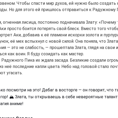
Hi! I am Storiko 👋
веном. Чтобы спасти мир духов, ей нужно было создать н
I tell magical bedtime stories for
оды. Но для этого ей пришлось отправиться к Радужному
your kids 🌟
и, огненная лисица, постоянно подначивала Злату: «Почему
 Аки просто боится потерять свой блеск. Вместо того чтоб
ртрет Аки, добавив к её пламени искорки золота и пурпура
Read a story
нок, её мех вспыхнул с новой силой. Она поняла, что Злат
чия — это не слабость, — прошептала Злата, глядя на свои
ся как воин. Я буду созидать как мастер.
 Радужного Пика их ждала засада. Безликие создали огром
By starting to use the service, you accept:
Terms of
Service
,
Privacy Policy
,
Refund Policy
з неё последние капли цвета. Небо над головой стало поч
ют угасать.
ько посмотри на это! Дебаг в восторге — он говорит, что 
гор! 🏔️ Злата, ты открываешь в себе невероятные талан
агия аниме!