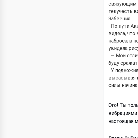
связующим з
текучесть в
Забвения.
По пути Ак
видела, что
набросала по
увидела рису
— Мои отли
буду сражать
У подножия
высасывая и
силы начина
Ого! Ты тол
вибрациями 
настоящая м