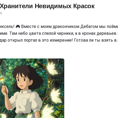
 Хранители Невидимых Красок
26
иксель! 🎮 Вместе с моим дракончиком Дебагом мы пойма
ме. Там небо цвета спелой черники, а в кронах деревьев п
дар открыл портал в это измерение! Готова ли ты взять в