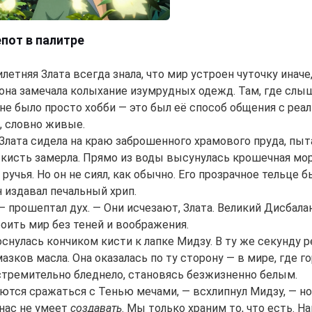
епот в палитре
летняя Злата всегда знала, что мир устроен чуточку иначе
 она замечала колыхание изумрудных одежд. Там, где слыш
не было просто хобби — это был её способ общения с реал
, словно живые.
 Злата сидела на краю заброшенного храмового пруда, пыт
 кисть замерла. Прямо из воды высунулась крошечная мор
 ручья. Но он не сиял, как обычно. Его прозрачное тельце
н издавал печальный хрип.
. — прошептал дух. — Они исчезают, Злата. Великий Дисбал
оить мир без теней и воображения.
оснулась кончиком кисти к лапке Мидзу. В ту же секунду 
азков масла. Она оказалась по ту сторону — в мире, где г
стремительно бледнело, становясь безжизненно белым.
ются сражаться с Тенью мечами, — всхлипнул Мидзу, — но
 нас не умеет
создавать
. Мы только храним то, что есть. 