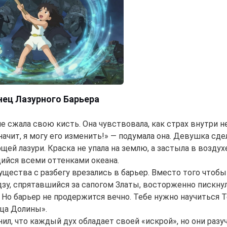
анец Лазурного Барьера
че сжала свою кисть. Она чувствовала, как страх внутри 
значит, я могу его изменить!» — подумала она. Девушка сд
ющей лазури. Краска не упала на землю, а застыла в возду
йся всеми оттенками океана.
ущества с разбегу врезались в барьер. Вместо того чтобы 
дзу, спрятавшийся за сапогом Златы, восторженно пискнул
. Но барьер не продержится вечно. Тебе нужно научиться 
ца Долины».
ил, что каждый дух обладает своей «искрой», но они разуч