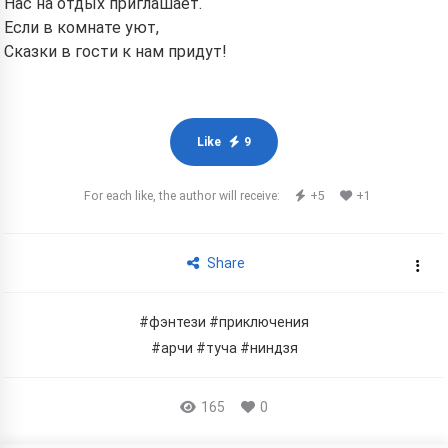
Нас на отдых приглашает.
Если в комнате уют,
Сказки в гости к нам придут!
Like
9
For each like, the author will receive:
+5
+1
Share
#фэнтези
#приключения
#арчи
#туча
#ниндзя
165
0