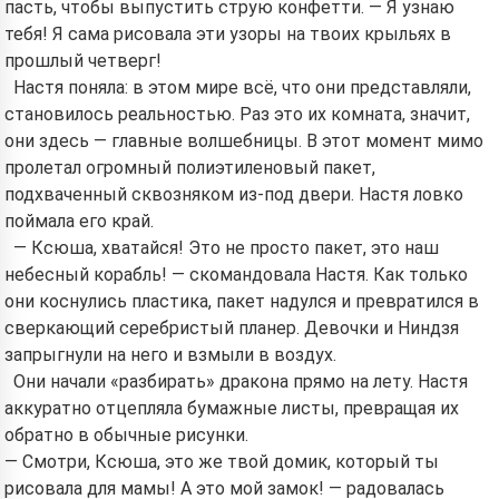
пасть, чтобы выпустить струю конфетти. — Я узнаю
тебя! Я сама рисовала эти узоры на твоих крыльях в
прошлый четверг!
Настя поняла: в этом мире всё, что они представляли,
становилось реальностью. Раз это их комната, значит,
они здесь — главные волшебницы. В этот момент мимо
пролетал огромный полиэтиленовый пакет,
подхваченный сквозняком из-под двери. Настя ловко
поймала его край.
— Ксюша, хватайся! Это не просто пакет, это наш
небесный корабль! — скомандовала Настя. Как только
они коснулись пластика, пакет надулся и превратился в
сверкающий серебристый планер. Девочки и Ниндзя
запрыгнули на него и взмыли в воздух.
Они начали «разбирать» дракона прямо на лету. Настя
аккуратно отцепляла бумажные листы, превращая их
обратно в обычные рисунки.
— Смотри, Ксюша, это же твой домик, который ты
рисовала для мамы! А это мой замок! — радовалась