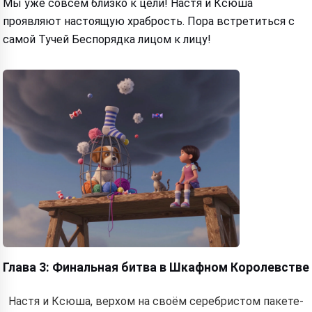
Мы уже совсем близко к цели! Настя и Ксюша
проявляют настоящую храбрость. Пора встретиться с
Hi! I am Storiko 👋
самой Тучей Беспорядка лицом к лицу!
I tell magical bedtime stories for
your kids 🌟
Read a story
By starting to use the service, you accept:
Terms of
Service
,
Privacy Policy
,
Refund Policy
Глава 3: Финальная битва в Шкафном Королевстве
Настя и Ксюша, верхом на своём серебристом пакете-