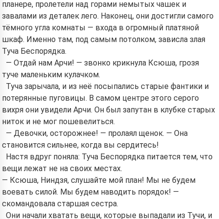
планере, пролетели над горами немытых чашек и
завалами из деталек лего. Наконец, они достигли самого
тёмного угла комнаты — входа в огромный платяной
шкаф. Именно там, под самым потолком, зависла злая
Туча Беспорядка.
— Отдай нам Арчи! — звонко крикнула Ксюша, грозя
туче маленьким кулачком.
Туча зарычала, и из неё посыпались старые фантики и
потерянные пуговицы. В самом центре этого серого
вихря они увидели Арчи. Он был запутан в клубке старых
ниток и не мог пошевелиться.
— Девочки, осторожнее! — пролаял щенок. — Она
становится сильнее, когда вы сердитесь!
Настя вдруг поняла: Туча Беспорядка питается тем, что
вещи лежат не на своих местах.
— Ксюша, Ниндзя, слушайте мой план! Мы не будем
воевать силой. Мы будем наводить порядок! —
скомандовала старшая сестра.
Они начали хватать вещи, которые выпадали из Тучи, и