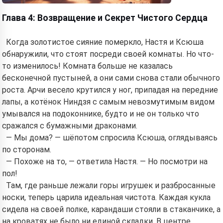
Глава 4: Возвращение и Секрет Чистого Сердца
Когда золотистое сияние померкло, Настя и Ксюша
обнаружили, что стоят посреди своей комнаты. Но что-
то изменилось! Комната больше не казалась
бесконечной пустыней, а они сами снова стали обычного
роста. Арчи весело крутился у ног, припадая на передние
лапы, а котёнок Ниндзя с самым невозмутимым видом
умывался на подоконнике, будто и не он только что
сражался с бумажными драконами.
— Мы дома? — шёпотом спросила Ксюша, оглядываясь
по сторонам.
— Похоже на то, — ответила Настя. — Но посмотри на
пол!
Там, где раньше лежали горы игрушек и разбросанные
носки, теперь царила идеальная чистота. Каждая кукла
сидела на своей полке, карандаши стояли в стаканчике, а
на кроватях не было ни единой складки. В центре