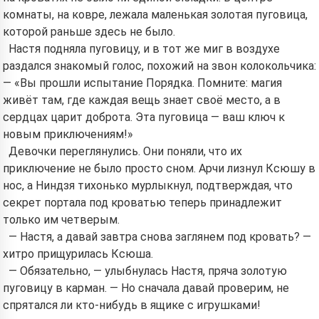
комнаты, на ковре, лежала маленькая золотая пуговица,
которой раньше здесь не было.
Настя подняла пуговицу, и в тот же миг в воздухе
раздался знакомый голос, похожий на звон колокольчика:
— «Вы прошли испытание Порядка. Помните: магия
живёт там, где каждая вещь знает своё место, а в
сердцах царит доброта. Эта пуговица — ваш ключ к
новым приключениям!»
Девочки переглянулись. Они поняли, что их
приключение не было просто сном. Арчи лизнул Ксюшу в
нос, а Ниндзя тихонько мурлыкнул, подтверждая, что
секрет портала под кроватью теперь принадлежит
только им четверым.
— Настя, а давай завтра снова заглянем под кровать? —
хитро прищурилась Ксюша.
— Обязательно, — улыбнулась Настя, пряча золотую
пуговицу в карман. — Но сначала давай проверим, не
спрятался ли кто-нибудь в ящике с игрушками!