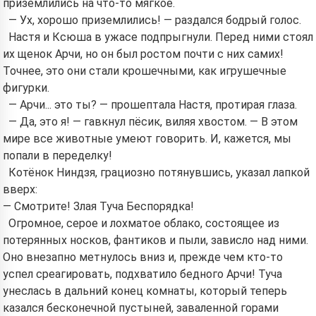
приземлились на что-то мягкое.
— Ух, хорошо приземлились! — раздался бодрый голос.
Настя и Ксюша в ужасе подпрыгнули. Перед ними стоял
их щенок Арчи, но он был ростом почти с них самих!
Точнее, это они стали крошечными, как игрушечные
фигурки.
— Арчи... это ты? — прошептала Настя, протирая глаза.
— Да, это я! — гавкнул пёсик, виляя хвостом. — В этом
мире все животные умеют говорить. И, кажется, мы
попали в переделку!
Котёнок Ниндзя, грациозно потянувшись, указал лапкой
вверх:
— Смотрите! Злая Туча Беспорядка!
Огромное, серое и лохматое облако, состоящее из
потерянных носков, фантиков и пыли, зависло над ними.
Оно внезапно метнулось вниз и, прежде чем кто-то
успел среагировать, подхватило бедного Арчи! Туча
унеслась в дальний конец комнаты, который теперь
казался бесконечной пустыней, заваленной горами