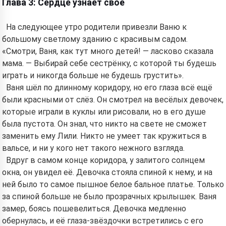
Глава 3: Сердце узнаёт своё
На следующее утро родители привезли Ваню к
большому светлому зданию с красивым садом.
«Смотри, Ваня, как тут много детей! — ласково сказала
мама. — Выбирай себе сестрёнку, с которой ты будешь
играть и никогда больше не будешь грустить».
Ваня шёл по длинному коридору, но его глаза всё ещё
были красными от слёз. Он смотрел на весёлых девочек,
которые играли в куклы или рисовали, но в его душе
была пустота. Он знал, что никто на свете не сможет
заменить ему Лили. Никто не умеет так кружиться в
вальсе, и ни у кого нет такого нежного взгляда.
Вдруг в самом конце коридора, у залитого солнцем
окна, он увидел её. Девочка стояла спиной к нему, и на
ней было то самое пышное белое бальное платье. Только
за спиной больше не было прозрачных крылышек. Ваня
замер, боясь пошевелиться. Девочка медленно
обернулась, и её глаза-звёздочки встретились с его