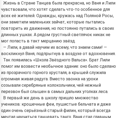
Жизнь в Стране Танцев была прекрасна, но Ваня и Лили
чувствовали, что хотят сделать что-то особенное для
всех её жителей. Однажды, кружась над Поляной Росы,
они заметили маленьких зайчат, которые пытались
повторить их движения, но постоянно путались в своих
длинных ушках. А рядом грустный светлячок никак не
мог попасть в такт мерцанию звёзд.
— Лили, а давай научим их всему, что знаем сами! —
воскликнул Ваня, подпрыгнув в воздухе от вдохновения.
Так появилась «Школа Звёздного Вальса». Брат Лили
помог им возвести необычное здание: оно было сделано
из прозрачного горного хрусталя, а крышей служила
огромная живая радуга. Вместо звонка на уроки
созывали серебряные колокольчики, чей нежный
перезвон был слышен в самых дальних уголках леса.
В первый же день в школу пришло множество
учеников: крошечные феи, пушистые бельчата и даже
один очень серьёзный старый филин, который всегда
мечтал научиться танцевать танго. Ваня стал главным