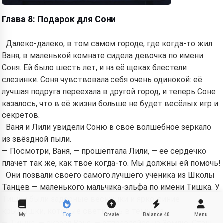
Глава 8: Подарок для Сони
Далеко-далеко, в том самом городе, где когда-то жил
Ваня, в маленькой комнате сидела девочка по имени
Соня. Ей было шесть лет, и на её щеках блестели
слезинки. Соня чувствовала себя очень одинокой: её
лучшая подруга переехала в другой город, и теперь Соне
казалось, что в её жизни больше не будет весёлых игр и
секретов.
Ваня и Лили увидели Соню в своё волшебное зеркало
из звёздной пыли.
— Посмотри, Ваня, — прошептала Лили, — её сердечко
плачет так же, как твоё когда-то. Мы должны ей помочь!
Они позвали своего самого лучшего ученика из Школы
Танцев — маленького мальчика-эльфа по имени Тишка. У
Тишки были задорные веснушки и ярко-синие
крылышки, которые светились в темноте.
My
Top
Create
Balance
40
Menu
— Тишка, — сказал Ваня, — отправляйся на Землю. Стань