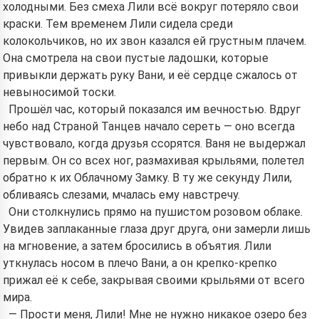
холодными. Без смеха Лили всё вокруг потеряло свои
краски. Тем временем Лили сидела среди
колокольчиков, но их звон казался ей грустным плачем.
Она смотрела на свои пустые ладошки, которые
привыкли держать руку Вани, и её сердце сжалось от
невыносимой тоски.
Прошёл час, который показался им вечностью. Вдруг
небо над Страной Танцев начало сереть — оно всегда
чувствовало, когда друзья ссорятся. Ваня не выдержал
первым. Он со всех ног, размахивая крыльями, полетел
обратно к их Облачному Замку. В ту же секунду Лили,
обливаясь слезами, мчалась ему навстречу.
Они столкнулись прямо на пушистом розовом облаке.
Увидев заплаканные глаза друг друга, они замерли лишь
на мгновение, а затем бросились в объятия. Лили
уткнулась носом в плечо Вани, а он крепко-крепко
прижал её к себе, закрывая своими крыльями от всего
мира.
— Прости меня, Лили! Мне не нужно никакое озеро без