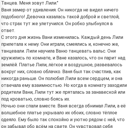
Танцев. Меня зовут Лили."
Ваня замер от удивления. Он никогда не видел ничего
подобного! Девочка казалась такой доброй и светлой,
что страх тут же улетучился. Он робко улыбнулся в
ответ.
С этого дня жизнь Вани изменилась. Каждый день Лили
прилетала к нему. Они играли, смеялись и, конечно же,
танцевали. Лили научила Ваню танцевать вальс. Они
кружились по комнате, и Ване казалось, что он парит над
землёй. Платье Лили, лёгкое и воздушное, развевалось
вокруг них, словно облачко. Ваня был так счастлив, как
никогда раньше. Он полюбил Лили всем сердцем, и она
отвечала ему взаимностью. Но когда в комнату заходили
родители Вани, Лили тут же пряталась за занавеской или
под кроватью, словно боясь их.
Ночью они спали вместе. Ваня всегда обнимал Лили, а её
волшебное платье укрывало их обоих, словно тёплое
одеяло. Ему было так спокойно и уютно рядом с ней, что
он забывал обо всём на свете. Он чувствовал себя