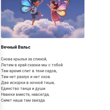
Hi! I am Storiko 👋
I tell magical bedtime stories for
your kids 🌟
Read a story
Вечный Вальс
By starting to use the service, you accept:
Terms of
Снова крылья за спиной,
Service
,
Privacy Policy
,
Refund Policy
Летим в край сказки мы с тобой.
Там время спит в тени садов,
Там нет разлук и нет оков.
Две искорки в ночной тиши,
Единство танца и души.
Навеки вместе, навсегда,
Сияет наша там звезда.