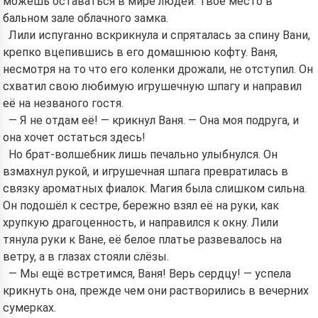
можешь оставаться в мире людей. Твоё место в
бальном зале облачного замка.
Лили испуганно вскрикнула и спряталась за спину Вани,
крепко вцепившись в его домашнюю кофту. Ваня,
несмотря на то что его коленки дрожали, не отступил. Он
схватил свою любимую игрушечную шпагу и направил
её на незваного гостя.
— Я не отдам её! — крикнул Ваня. — Она моя подруга, и
она хочет остаться здесь!
Но брат-волшебник лишь печально улыбнулся. Он
взмахнул рукой, и игрушечная шпага превратилась в
связку ароматных фиалок. Магия была слишком сильна.
Он подошёл к сестре, бережно взял её на руки, как
хрупкую драгоценность, и направился к окну. Лили
тянула руки к Ване, её белое платье развевалось на
ветру, а в глазах стояли слёзы.
— Мы ещё встретимся, Ваня! Верь сердцу! — успела
крикнуть она, прежде чем они растворились в вечерних
сумерках.