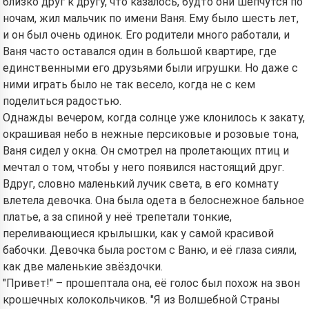
близко друг к другу, что казалось, будто они шепчутся по
ночам, жил мальчик по имени Ваня. Ему было шесть лет,
и он был очень одинок. Его родители много работали, и
Ваня часто оставался один в большой квартире, где
единственными его друзьями были игрушки. Но даже с
ними играть было не так весело, когда не с кем
поделиться радостью.
Однажды вечером, когда солнце уже клонилось к закату,
окрашивая небо в нежные персиковые и розовые тона,
Ваня сидел у окна. Он смотрел на пролетающих птиц и
мечтал о том, чтобы у него появился настоящий друг.
Вдруг, словно маленький лучик света, в его комнату
влетела девочка. Она была одета в белоснежное бальное
платье, а за спиной у неё трепетали тонкие,
переливающиеся крылышки, как у самой красивой
бабочки. Девочка была ростом с Ваню, и её глаза сияли,
как две маленькие звёздочки.
"Привет!" – прошептала она, её голос был похож на звон
крошечных колокольчиков. "Я из Волшебной Страны