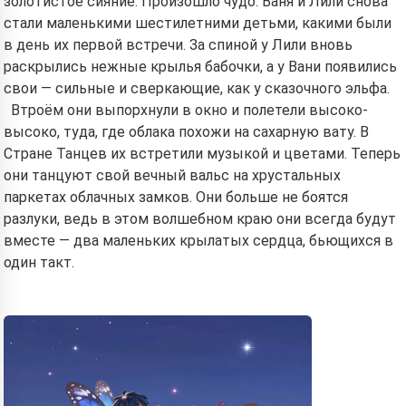
золотистое сияние. Произошло чудо: Ваня и Лили снова
стали маленькими шестилетними детьми, какими были
в день их первой встречи. За спиной у Лили вновь
раскрылись нежные крылья бабочки, а у Вани появились
свои — сильные и сверкающие, как у сказочного эльфа.
Втроём они выпорхнули в окно и полетели высоко-
высоко, туда, где облака похожи на сахарную вату. В
Стране Танцев их встретили музыкой и цветами. Теперь
они танцуют свой вечный вальс на хрустальных
паркетах облачных замков. Они больше не боятся
разлуки, ведь в этом волшебном краю они всегда будут
вместе — два маленьких крылатых сердца, бьющихся в
один такт.