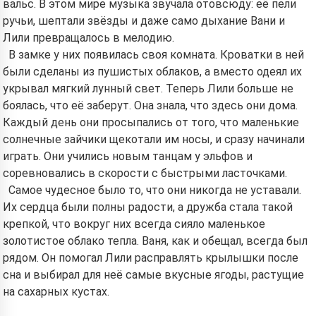
вальс. В этом мире музыка звучала отовсюду: её пели
ручьи, шептали звёзды и даже само дыхание Вани и
Лили превращалось в мелодию.
В замке у них появилась своя комната. Кроватки в ней
были сделаны из пушистых облаков, а вместо одеял их
укрывал мягкий лунный свет. Теперь Лили больше не
боялась, что её заберут. Она знала, что здесь они дома.
Каждый день они просыпались от того, что маленькие
солнечные зайчики щекотали им носы, и сразу начинали
играть. Они учились новым танцам у эльфов и
соревновались в скорости с быстрыми ласточками.
Самое чудесное было то, что они никогда не уставали.
Их сердца были полны радости, а дружба стала такой
крепкой, что вокруг них всегда сияло маленькое
золотистое облако тепла. Ваня, как и обещал, всегда был
рядом. Он помогал Лили расправлять крылышки после
сна и выбирал для неё самые вкусные ягоды, растущие
на сахарных кустах.