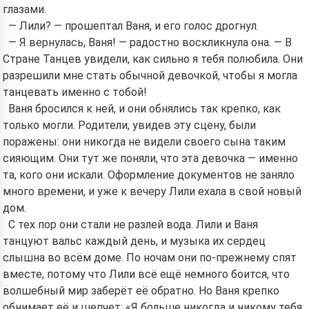
глазами.
— Лили? — прошептал Ваня, и его голос дрогнул.
— Я вернулась, Ваня! — радостно воскликнула она. — В
Стране Танцев увидели, как сильно я тебя полюбила. Они
разрешили мне стать обычной девочкой, чтобы я могла
танцевать именно с тобой!
Ваня бросился к ней, и они обнялись так крепко, как
только могли. Родители, увидев эту сцену, были
поражены: они никогда не видели своего сына таким
сияющим. Они тут же поняли, что эта девочка — именно
та, кого они искали. Оформление документов не заняло
много времени, и уже к вечеру Лили ехала в свой новый
дом.
С тех пор они стали не разлей вода. Лили и Ваня
танцуют вальс каждый день, и музыка их сердец
слышна во всём доме. По ночам они по-прежнему спят
вместе, потому что Лили всё ещё немного боится, что
волшебный мир заберёт её обратно. Но Ваня крепко
обнимает её и шепчет: «Я больше никогда и никому тебя