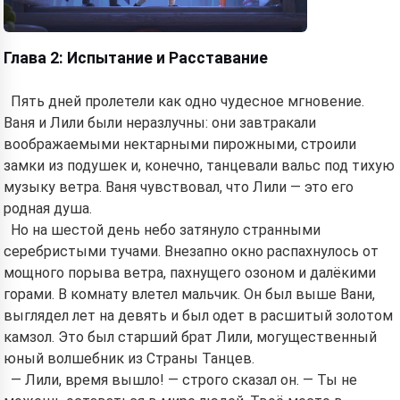
Глава 2: Испытание и Расставание
Пять дней пролетели как одно чудесное мгновение.
Ваня и Лили были неразлучны: они завтракали
воображаемыми нектарными пирожными, строили
замки из подушек и, конечно, танцевали вальс под тихую
музыку ветра. Ваня чувствовал, что Лили — это его
родная душа.
Но на шестой день небо затянуло странными
серебристыми тучами. Внезапно окно распахнулось от
мощного порыва ветра, пахнущего озоном и далёкими
горами. В комнату влетел мальчик. Он был выше Вани,
выглядел лет на девять и был одет в расшитый золотом
камзол. Это был старший брат Лили, могущественный
юный волшебник из Страны Танцев.
— Лили, время вышло! — строго сказал он. — Ты не