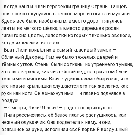
Когда Ваня и Лили пересекли границу Страны Танцев,
они словно окунулись в тёплое море из света и музыки.
Здесь всё было необычным: вместо дорог тянулись
ленты из мягкого шёлка, а вместо деревьев росли
гигантские цветы, лепестки которых тихонько звенели,
когда их касался ветерок.
Брат Лили привёл их в самый красивый замок —
Облачный Дворец. Там не было тяжёлых дверей и
тёмных углов. Стены были сотканы из утреннего тумана,
а полы сверкали, как чистейший лёд, но при этом были
тёплыми и мягкими. Ваня с удивлением обнаружил, что
его новые крылышки слушаются его так же легко, как
руки или ноги. Он взмахнул ими — и плавно поднялся в
воздух!
— Смотри, Лили! Я лечу! — радостно крикнул он.
Лили рассмеялась, её белое платье распушилось, как
нежный одуванчик. Она подлетела к нему, и они,
взявшись за руки, исполнили свой первый воздушный