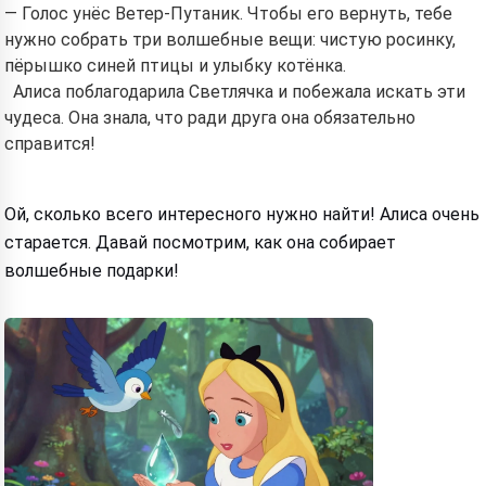
— Голос унёс Ветер-Путаник. Чтобы его вернуть, тебе
нужно собрать три волшебные вещи: чистую росинку,
пёрышко синей птицы и улыбку котёнка.
Алиса поблагодарила Светлячка и побежала искать эти
чудеса. Она знала, что ради друга она обязательно
справится!
Ой, сколько всего интересного нужно найти! Алиса очень
старается. Давай посмотрим, как она собирает
волшебные подарки!
Hi! I am Storiko 👋
I tell magical bedtime stories for
your kids 🌟