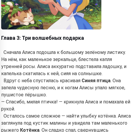
Read a story
Глава 3: Три волшебных подарка
By starting to use the service, you accept:
Terms of
Service
,
Privacy Policy
,
Refund Policy
Сначала Алиса подошла к большому зелёному листику.
На нём, как маленькое зеркальце, блестела капля
утренней росы. Алиса аккуратно подставила ладошку, и
капелька скатилась к ней, сияя на солнышке.
Вдруг с неба спустилась красивая
Синяя птица
. Она
запела чудесную песню, и к ногам Алисы упало мягкое,
пушистое пёрышко.
— Спасибо, милая птичка! — крикнула Алиса и помахала ей
рукой.
Осталось самое сложное — найти улыбку котёнка. Алиса
заглянула под кустик малины и увидела там маленького
рыжего
Котёнка
. Он сладко спал, свернувшись