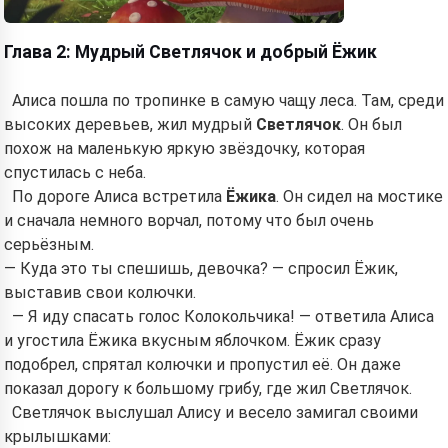
Глава 2: Мудрый Светлячок и добрый Ёжик
Алиса пошла по тропинке в самую чащу леса. Там, среди
высоких деревьев, жил мудрый
Светлячок
. Он был
похож на маленькую яркую звёздочку, которая
спустилась с неба.
По дороге Алиса встретила
Ёжика
. Он сидел на мостике
и сначала немного ворчал, потому что был очень
серьёзным.
— Куда это ты спешишь, девочка? — спросил Ёжик,
выставив свои колючки.
— Я иду спасать голос Колокольчика! — ответила Алиса
и угостила Ёжика вкусным яблочком. Ёжик сразу
подобрел, спрятал колючки и пропустил её. Он даже
показал дорогу к большому грибу, где жил Светлячок.
Светлячок выслушал Алису и весело замигал своими
крылышками: