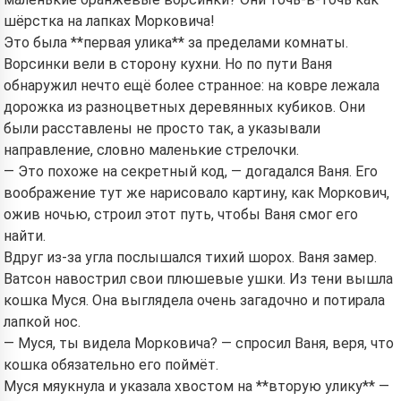
шёрстка на лапках Морковича!
Это была **первая улика** за пределами комнаты.
Ворсинки вели в сторону кухни. Но по пути Ваня
обнаружил нечто ещё более странное: на ковре лежала
дорожка из разноцветных деревянных кубиков. Они
были расставлены не просто так, а указывали
направление, словно маленькие стрелочки.
— Это похоже на секретный код, — догадался Ваня. Его
воображение тут же нарисовало картину, как Моркович,
ожив ночью, строил этот путь, чтобы Ваня смог его
найти.
Вдруг из-за угла послышался тихий шорох. Ваня замер.
Ватсон навострил свои плюшевые ушки. Из тени вышла
кошка Муся. Она выглядела очень загадочно и потирала
лапкой нос.
— Муся, ты видела Морковича? — спросил Ваня, веря, что
кошка обязательно его поймёт.
Муся мяукнула и указала хвостом на **вторую улику** —