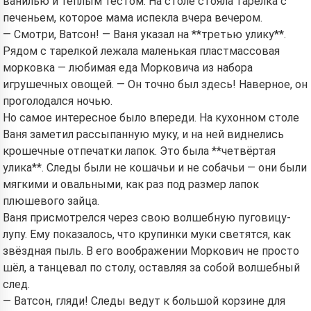
ванилью и тёплым тестом. На столе стояла тарелка с
печеньем, которое мама испекла вчера вечером.
By starting to use the service, you accept:
Terms of
— Смотри, Ватсон! — Ваня указал на **третью улику**.
Service
,
Privacy Policy
,
Refund Policy
Рядом с тарелкой лежала маленькая пластмассовая
морковка — любимая еда Морковича из набора
игрушечных овощей. — Он точно был здесь! Наверное, он
проголодался ночью.
Но самое интересное было впереди. На кухонном столе
Ваня заметил рассыпанную муку, и на ней виднелись
крошечные отпечатки лапок. Это была **четвёртая
улика**. Следы были не кошачьи и не собачьи — они были
мягкими и овальными, как раз под размер лапок
плюшевого зайца.
Ваня присмотрелся через свою волшебную пуговицу-
лупу. Ему показалось, что крупинки муки светятся, как
звёздная пыль. В его воображении Моркович не просто
шёл, а танцевал по столу, оставляя за собой волшебный
след.
— Ватсон, гляди! Следы ведут к большой корзине для