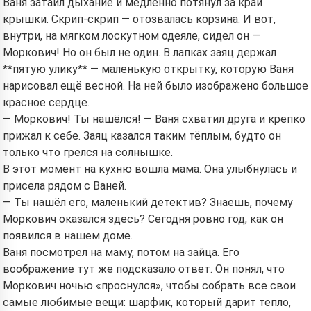
Ваня затаил дыхание и медленно потянул за край
крышки. Скрип-скрип — отозвалась корзина. И вот,
внутри, на мягком лоскутном одеяле, сидел он —
Моркович! Но он был не один. В лапках заяц держал
**пятую улику** — маленькую открытку, которую Ваня
нарисовал ещё весной. На ней было изображено большое
красное сердце.
— Моркович! Ты нашёлся! — Ваня схватил друга и крепко
прижал к себе. Заяц казался таким тёплым, будто он
только что грелся на солнышке.
В этот момент на кухню вошла мама. Она улыбнулась и
присела рядом с Ваней.
— Ты нашёл его, маленький детектив? Знаешь, почему
Моркович оказался здесь? Сегодня ровно год, как он
появился в нашем доме.
Ваня посмотрел на маму, потом на зайца. Его
воображение тут же подсказало ответ. Он понял, что
Моркович ночью «проснулся», чтобы собрать все свои
самые любимые вещи: шарфик, который дарит тепло,