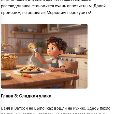
расследование становится очень аппетитным. Давай
проверим, не решил ли Моркович перекусить!
Hi! I am Storiko 👋
I tell magical bedtime stories for
your kids 🌟
Глава 3: Сладкая улика
Read a story
Ваня и Ватсон на цыпочках вошли на кухню. Здесь пахло