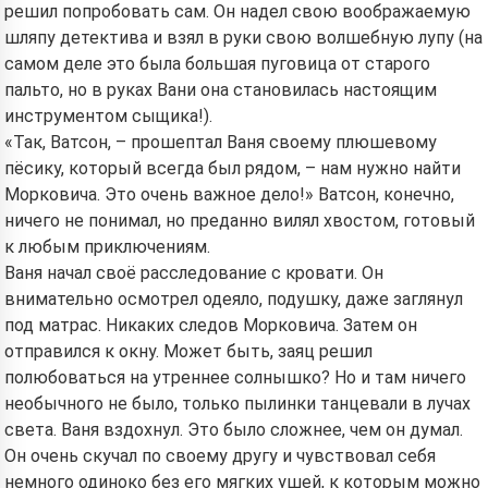
решил попробовать сам. Он надел свою воображаемую
шляпу детектива и взял в руки свою волшебную лупу (на
самом деле это была большая пуговица от старого
пальто, но в руках Вани она становилась настоящим
инструментом сыщика!).
«Так, Ватсон, – прошептал Ваня своему плюшевому
пёсику, который всегда был рядом, – нам нужно найти
Морковича. Это очень важное дело!» Ватсон, конечно,
ничего не понимал, но преданно вилял хвостом, готовый
к любым приключениям.
Ваня начал своё расследование с кровати. Он
внимательно осмотрел одеяло, подушку, даже заглянул
под матрас. Никаких следов Морковича. Затем он
отправился к окну. Может быть, заяц решил
полюбоваться на утреннее солнышко? Но и там ничего
необычного не было, только пылинки танцевали в лучах
света. Ваня вздохнул. Это было сложнее, чем он думал.
Он очень скучал по своему другу и чувствовал себя
немного одиноко без его мягких ушей, к которым можно