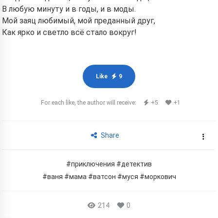
В любую минуту и в годы, и в моды.
Мой заяц любимый, мой преданный друг,
Как ярко и светло всё стало вокруг!
Like
9
For each like, the author will receive:
+5
+1
Share
#приключения
#детектив
#ваня
#мама
#ватсон
#муся
#моркович
214
0