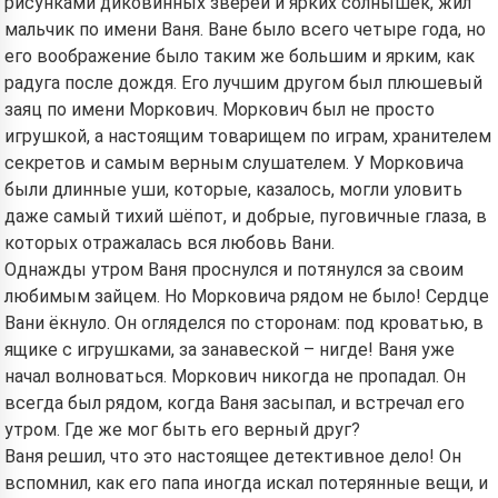
рисунками диковинных зверей и ярких солнышек, жил
мальчик по имени Ваня. Ване было всего четыре года, но
его воображение было таким же большим и ярким, как
радуга после дождя. Его лучшим другом был плюшевый
заяц по имени Моркович. Моркович был не просто
игрушкой, а настоящим товарищем по играм, хранителем
секретов и самым верным слушателем. У Морковича
были длинные уши, которые, казалось, могли уловить
даже самый тихий шёпот, и добрые, пуговичные глаза, в
которых отражалась вся любовь Вани.
Однажды утром Ваня проснулся и потянулся за своим
любимым зайцем. Но Морковича рядом не было! Сердце
Вани ёкнуло. Он огляделся по сторонам: под кроватью, в
ящике с игрушками, за занавеской – нигде! Ваня уже
начал волноваться. Моркович никогда не пропадал. Он
всегда был рядом, когда Ваня засыпал, и встречал его
утром. Где же мог быть его верный друг?
Ваня решил, что это настоящее детективное дело! Он
вспомнил, как его папа иногда искал потерянные вещи, и