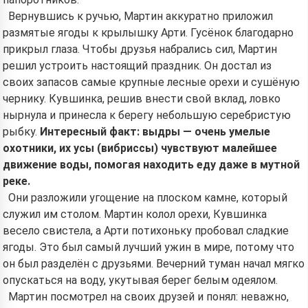
Вернувшись к ручью, Мартин аккуратно приложил
размятые ягоды к крылышку Арти. Гусёнок благодарно
прикрыл глаза. Чтобы друзья набрались сил, Мартин
решил устроить настоящий праздник. Он достал из
своих запасов самые крупные лесные орехи и сушёную
чернику. Кувшинка, решив внести свой вклад, ловко
нырнула и принесла к берегу небольшую серебристую
рыбку.
Интересный факт: выдры — очень умелые
охотники, их усы (вибриссы) чувствуют малейшее
движение воды, помогая находить еду даже в мутной
реке.
Они разложили угощение на плоском камне, который
служил им столом. Мартин колол орехи, Кувшинка
весело свистела, а Арти потихоньку пробовал сладкие
ягоды. Это был самый лучший ужин в мире, потому что
он был разделён с друзьями. Вечерний туман начал мягко
опускаться на воду, укутывая берег белым одеялом.
Мартин посмотрел на своих друзей и понял: неважно,