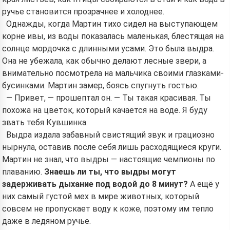
ручье становится прозрачнее и холоднее.
Однажды, когда Мартин тихо сидел на выступающем
корне ивы, из воды показалась маленькая, блестящая на
солнце мордочка с длинными усами. Это была выдра.
Она не убежала, как обычно делают лесные звери, а
внимательно посмотрела на мальчика своими глазками-
бусинками. Мартин замер, боясь спугнуть гостью.
— Привет, — прошептал он. — Ты такая красивая. Ты
похожа на цветок, который качается на воде. Я буду
звать тебя Кувшинка.
Выдра издала забавный свистящий звук и грациозно
нырнула, оставив после себя лишь расходящиеся круги.
Мартин не знал, что выдры — настоящие чемпионы по
плаванию.
Знаешь ли ты, что выдры могут
задерживать дыхание под водой до 8 минут?
А ещё у
них самый густой мех в мире животных, который
совсем не пропускает воду к коже, поэтому им тепло
даже в ледяном ручье.