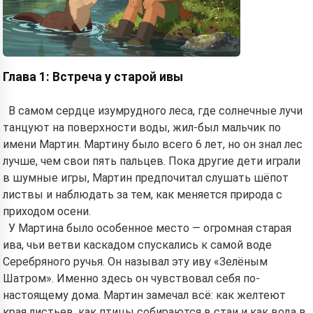
Глава 1: Встреча у старой ивы
В самом сердце изумрудного леса, где солнечные лучи
танцуют на поверхности воды, жил-был мальчик по
имени Мартин. Мартину было всего 6 лет, но он знал лес
лучше, чем свои пять пальцев. Пока другие дети играли
в шумные игры, Мартин предпочитал слушать шёпот
листвы и наблюдать за тем, как меняется природа с
приходом осени.
У Мартина было особенное место — огромная старая
ива, чьи ветви каскадом спускались к самой воде
Серебряного ручья. Он называл эту иву «Зелёным
Шатром». Именно здесь он чувствовал себя по-
настоящему дома. Мартин замечал всё: как желтеют
края листьев, как птицы собираются в стаи и как вода в