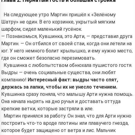
Глава 2: Пернатый гость и большая стройка
На следующее утро Мартин пришёл к «Зелёному
Шатру» не один. В его корзинке, укрытый мягким
шарфом, сидел маленький гусёнок.
— Познакомься, Кувшинка, это Арти, — представил друга
Мартин. — Он отбился от своей стаи, когда они летели на
юг. У него немного болит крылышко, и ему нужно место,
где он сможет безопасно перезимовать.
Кувшинка с любопытством обнюхала пушистого гостя.
Выдры — очень социальные существа, они любят
компанию!
Интересный факт: выдры часто спят,
держась за лапки, чтобы их не унесло течением.
Кувшинка сразу поняла, что малышу Арти нужна помощь.
Она начала нырять на дно ручья и доставать оттуда
крепкие ветки, которые застряли в иле.
Мартин принялся за работу. Он знал, что для Арти нужно
построить что-то вроде плотины или плавучего гнезда,
которое будет защищено от ветра и лис. Мальчик