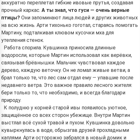
аккуратно переплетал гибкие ивовые прутья, создавая
прочный каркас.
А ты знал, что гуси — очень верные
птицы?
Они запоминают лица людей и других животных
на всю жизнь. Арти тихонько гоготал, стараясь помогать
Мартину, подталкивая клювом кусочки мха для
утепления стенок.
Работа спорила. Кувшинка приносила длинные
водоросли, которые Мартин использовал как верёвки,
связывая брёвнышки. Мальчик чувствовал каждое
дерево, каждую веточку. Он не ломал живые ветви, а
брал только те, что лес сам отдал ему — упавшие после
недавнего ветра. Это важное правило лесного жителя:
бери только то, что необходимо, и всегда благодари
природу.
К полудню у корней старой ивы появилось уютное,
Hi! I am Storiko 👋
защищённое со всех сторон убежище. Внутри Мартин
выстлал всё сухой травой и пухом. Кувшинка довольно
I tell magical bedtime stories for
кувыркнулась в воде, обрызгав друзей прохладными
your kids 🌟
каплями. Арти осторожно забрался в новый домик и