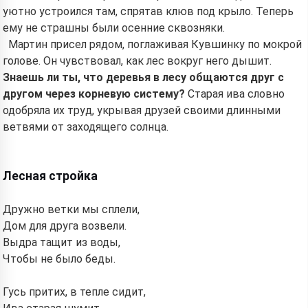
уютно устроился там, спрятав клюв под крыло. Теперь
ему не страшны были осенние сквозняки.
Read a story
Мартин присел рядом, поглаживая Кувшинку по мокрой
голове. Он чувствовал, как лес вокруг него дышит.
Знаешь ли ты, что деревья в лесу общаются друг с
другом через корневую систему?
Старая ива словно
By starting to use the service, you accept:
Terms of
одобряла их труд, укрывая друзей своими длинными
Service
,
Privacy Policy
,
Refund Policy
ветвями от заходящего солнца.
Лесная стройка
Дружно ветки мы сплели,
Дом для друга возвели.
Выдра тащит из воды,
Чтобы не было беды.
Гусь притих, в тепле сидит,