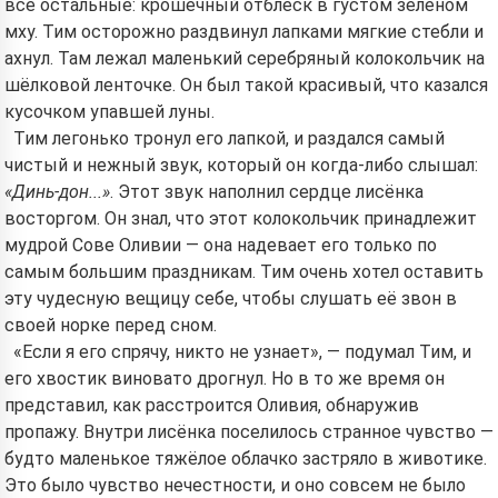
все остальные: крошечный отблеск в густом зелёном
мху. Тим осторожно раздвинул лапками мягкие стебли и
ахнул. Там лежал маленький серебряный колокольчик на
шёлковой ленточке. Он был такой красивый, что казался
кусочком упавшей луны.
Тим легонько тронул его лапкой, и раздался самый
чистый и нежный звук, который он когда-либо слышал:
«Динь-дон...»
. Этот звук наполнил сердце лисёнка
восторгом. Он знал, что этот колокольчик принадлежит
мудрой Сове Оливии — она надевает его только по
самым большим праздникам. Тим очень хотел оставить
эту чудесную вещицу себе, чтобы слушать её звон в
своей норке перед сном.
«Если я его спрячу, никто не узнает», — подумал Тим, и
его хвостик виновато дрогнул. Но в то же время он
Hi! I am Storiko 👋
представил, как расстроится Оливия, обнаружив
I tell magical bedtime stories for
пропажу. Внутри лисёнка поселилось странное чувство —
your kids 🌟
будто маленькое тяжёлое облачко застряло в животике.
Это было чувство нечестности, и оно совсем не было