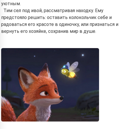
уютным.
Тим сел под ивой, рассматривая находку. Ему
Read a story
предстояло решить: оставить колокольчик себе и
радоваться его красоте в одиночку, или признаться и
вернуть его хозяйке, сохранив мир в душе.
By starting to use the service, you accept:
Terms of
Service
,
Privacy Policy
,
Refund Policy