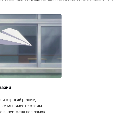
назии
 и строгий режим,
шке мы вместе стоим.
о запер меня под замок,