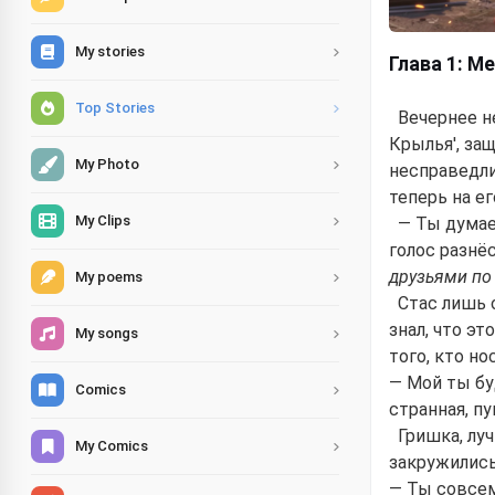
My stories
Глава 1: М
Top Stories
Вечернее н
Крылья', за
My Photo
несправедли
теперь на е
My Clips
— Ты думаеш
голос разнё
друзьями по 
My poems
Стас лишь 
знал, что э
My songs
того, кто но
— Мой ты бу
Comics
странная, п
Гришка, лу
My Comics
закружились
— Ты совсем