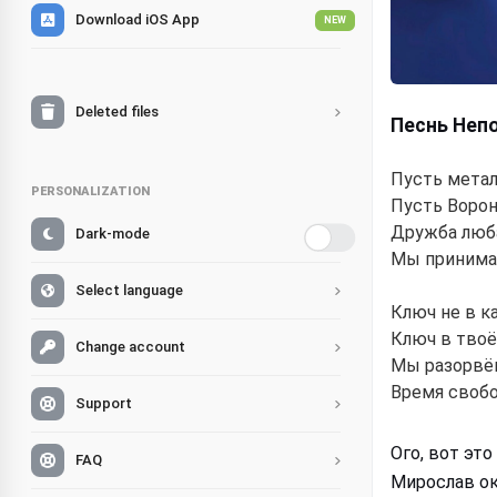
Download iOS App
NEW
Deleted files
Песнь Неп
Пусть метал
PERSONALIZATION
Пусть Ворон
Дружба люб
Dark-mode
Мы принима
Select language
Ключ не в ка
Ключ в твоём
Change account
Мы разорвём
Время свобо
Support
Ого, вот эт
FAQ
Мирослав ок