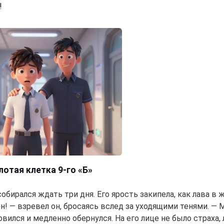
!
олотая клетка 9-го «Б»
обирался ждать три дня. Его ярость закипела, как лава в 
он! — взревел он, бросаясь вслед за уходящими тенями. — 
овился и медленно обернулся. На его лице не было страха