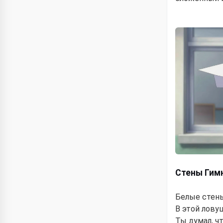
Стены Гим
Белые стены
В этой лову
Ты думал, чт