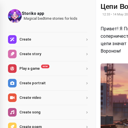
Цепи Во
Storiko app
12:33 • 14 May 20
Magical bedtime stories for kids
Привет! Я П
соперничест
Create
цепи значат
Вороном!
Create story
NEW
Play a game
Create portrait
Create video
Create song
Create poem