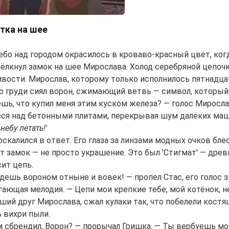
етка на шее
ебо над городом окрасилось в кроваво-красный цвет, ког
щёлкнул замок на шее Мирослава. Холод серебряной цепочк
вости. Мирослав, которому только исполнилось пятнадцать
го груди сиял ворон, сжимающий ветвь — символ, который 
ь, что купил меня этим куском железа? — голос Мирослава 
сся над бетонными плитами, перекрывая шум далёких ма
небу летать!'
оскалился в ответ. Его глаза за линзами модных очков бле
тот замок — не просто украшение. Это был 'Стигмат' — др
сит цепь.
дешь вороном отныне и вовек! — пропел Стас, его голос з
угающая мелодия. — Цепи мои крепкие тебе, мой котёнок, 
чший друг Мирослава, сжал кулаки так, что побелели костя
 вихри пыли.
 сбрендил, Ворон? — прорычал Гришка. — Ты вербуешь мои