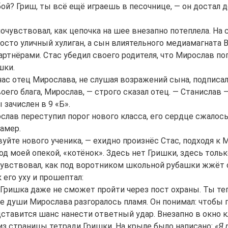
Hi! I am Storiko 👋
ой? Гриш, ты всё ещё играешь в песочнице, — он достал 
I tell magical bedtime stories for
your kids 🌟
очувствовал, как цепочка на шее внезапно потеплела. На 
росто уличный хулиган, а сын влиятельного медиамагната 
ртнёрами. Стас убедил своего родителя, что Мирослав по
шки.
Read a story
час отец Мирослава, не слушая возражений сына, подписа
воего блага, Мирослав, — строго сказал отец. — Станислав
 зачислен в 9 «Б».
лав переступил порог нового класса, его сердце сжалось. 
By starting to use the service, you accept:
Terms of
Service
,
Privacy Policy
,
Refund Policy
замер.
уйте нового ученика, — ехидно произнёс Стас, подходя к М
од моей опекой, «котёнок». Здесь нет Гришки, здесь тольк
увствовал, как под воротником школьной рубашки жжёт се
 его уху и прошептал:
 Гришка даже не сможет пройти через пост охраны. Ты теп
не души Мирослава разгоралось пламя. Он понимал: чтобы п
дставится шанс нанести ответный удар. Внезапно в окно 
з страницы тетради Гришки. На крыле было написано:
«Я 