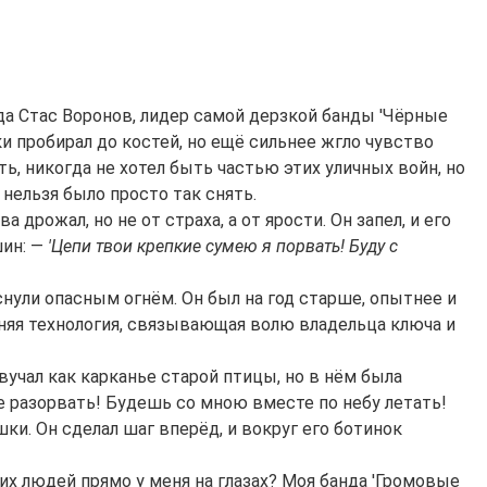
да Стас Воронов, лидер самой дерзкой банды 'Чёрные
и пробирал до костей, но ещё сильнее жгло чувство
, никогда не хотел быть частью этих уличных войн, но
нельзя было просто так снять.
дрожал, но не от страха, а от ярости. Он запел, и его
шин: —
'Цепи твои крепкие сумею я порвать! Буду с
снули опасным огнём. Он был на год старше, опытнее и
евняя технология, связывающая волю владельца ключа и
вучал как карканье старой птицы, но в нём была
не разорвать! Будешь со мною вместе по небу летать!
шки. Он сделал шаг вперёд, и вокруг его ботинок
х людей прямо у меня на глазах? Моя банда 'Громовые