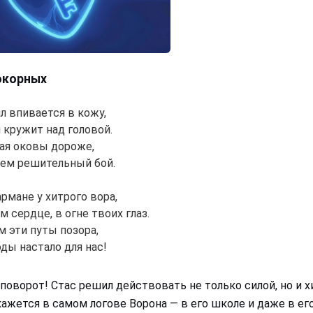
окорных
л впивается в кожу,
 кружит над головой.
ая оковы дороже,
ем решительный бой.
рмане у хитрого вора,
 сердце, в огне твоих глаз.
 эти путы позора,
ды настало для нас!
о поворот! Стас решил действовать не только силой, но и 
ажется в самом логове Ворона — в его школе и даже в ег