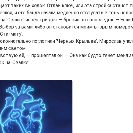
щает таких выходок. Отдай ключ, или эта стройка станет
еялся, и его банда начала медленно отступать в тень недо
а 'Свалке' через три дня, — бросил он напоследок. — Если
Выбор за вами: либо он становится моим вторым номером, л
Стигмату'.
 окончательно поглотили 'Чёрных Крыльев', Мирослав упал
ним светом.
чувствую её, — прошептал он. — Она как будто тянет меня 
к на 'Свалке'.