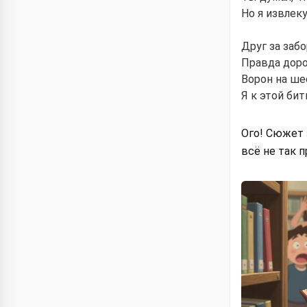
Но я извлеку
Друг за забо
Правда доро
Ворон на ше
Я к этой бит
Ого! Сюжет 
всё не так 