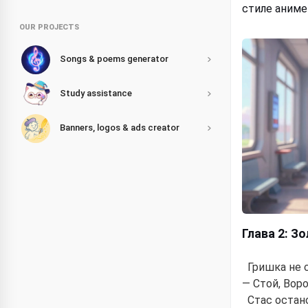
стиле аниме
OUR PROJECTS
Songs & poems generator
Study assistance
Banners, logos & ads creator
Глава 2: З
Гришка не с
— Стой, Вор
Стас остан