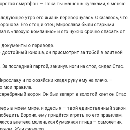
дорогой смартфон. — Пока ты машешь кулаками, я меняю
следующее утро его жизнь перевернулась. Оказалось, что
Воронова. Его отец и отец Мирослава были старыми
пал в «плохую компанию» и его нужно срочно спасать от
л документы о переводе.
 — достойный юноша, он присмотрит за тобой в элитной
За последней партой, закинув ноги на стол, сидел Стас.
ирославу и по-хозяйски кладя руку ему на плечо. —
о мои правила.
ребряный ворон. Он был заперт в золотой клетке. Стас
ерь в моём мире, и здесь я — твой единственный закон.
обедить Ворона, ему придётся играть по его правилам,
класса влетела маленькая бумажная птица — самолётик,
рядом. Жди сигнала»
.