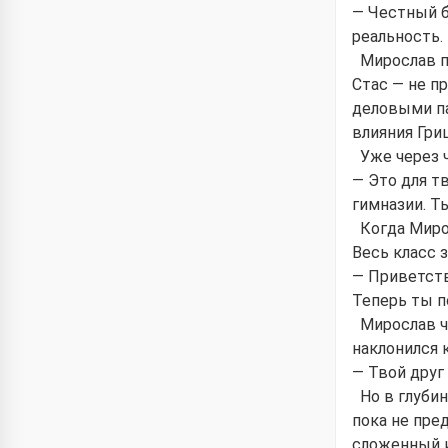
— Честный б
реальность.
Мирослав п
Стас — не п
деловыми па
влияния Гри
Уже через 
— Это для т
гимназии. Ты
Когда Мирос
Весь класс 
— Приветств
Теперь ты п
Мирослав ч
наклонился к
— Твой друг
Но в глуби
пока не пре
сложенный и