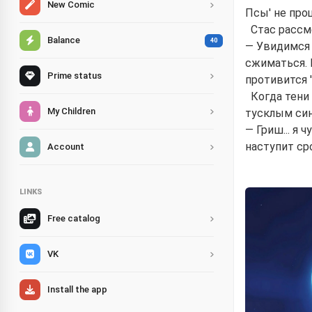
New Comic
Псы' не про
Стас рассм
Balance
40
— Увидимся н
сжиматься. 
Prime status
противится '
Когда тени
My Children
тусклым си
— Гриш... я 
наступит сро
Account
LINKS
Free catalog
VK
Install the app