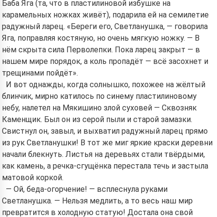
Баба Яга (та, что в пластилиновой избушке на
карамельных ножках живёт), подарила ей на семилетие
радужный ларец. «Береги его, Светланушка, — говорила
Яга, поправляя костяную, но очень мягкую ножку. — В
нём скрыта сила Перволепки. Пока ларец закрыт — в
нашем мире порядок, а коль пропадёт — всё засохнет и
трещинами пойдёт».
И вот однажды, когда солнышко, похожее на жёлтый
блинчик, мирно катилось по синему пластилиновому
небу, налетел на Мякишино злой суховей — Сквозняк
Каменщик. Был он из серой пыли и старой замазки.
Свистнул он, завыл, и выхватил радужный ларец прямо
из рук Светланушки! В тот же миг яркие краски деревни
начали блекнуть. Листья на деревьях стали твёрдыми,
как камень, а речка-сгущёнка перестала течь и застыла
матовой коркой.
— Ой, беда-огорчение! — всплеснула руками
Светланушка. — Нельзя медлить, а то весь наш мир
превратится в холодную статую! Достала она свой