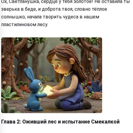
Ох, Светланушка, сердце у тебя золотое! Не оставила ты
зверька в беде, и доброта твоя, словно тёплое
солнышко, начала творить чудеса в нашем
пластилиновом лесу.
Hi! I am Storiko 👋
I tell magical bedtime stories for
your kids 🌟
Read a story
By starting to use the service, you accept:
Terms of
Service
,
Privacy Policy
,
Refund Policy
Глава 2: Оживший лес и испытание Смекалкой