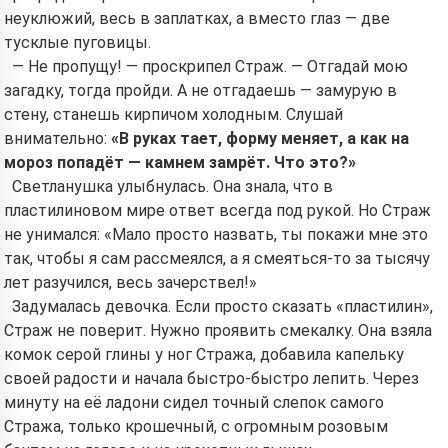
неуклюжий, весь в заплатках, а вместо глаз — две
тусклые пуговицы.
— Не пропущу! — проскрипел Страж. — Отгадай мою
загадку, тогда пройди. А не отгадаешь — замурую в
стену, станешь кирпичом холодным. Слушай
внимательно:
«В руках тает, форму меняет, а как на
мороз попадёт — камнем замрёт. Что это?»
Светланушка улыбнулась. Она знала, что в
пластилиновом мире ответ всегда под рукой. Но Страж
не унимался: «Мало просто назвать, ты покажи мне это
так, чтобы я сам рассмеялся, а я смеяться-то за тысячу
лет разучился, весь зачерствел!»
Задумалась девочка. Если просто сказать «пластилин»,
Страж не поверит. Нужно проявить смекалку. Она взяла
комок серой глины у ног Стража, добавила капельку
своей радости и начала быстро-быстро лепить. Через
минуту на её ладони сидел точный слепок самого
Стража, только крошечный, с огромным розовым