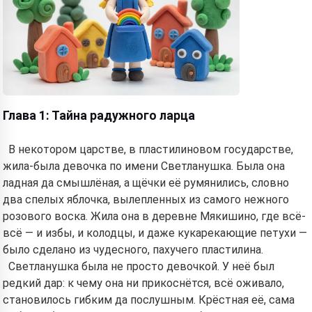
Глава 1: Тайна радужного ларца
В некотором царстве, в пластилиновом государстве,
жила-была девочка по имени Светланушка. Была она
ладная да смышлёная, а щёчки её румянились, словно
два спелых яблочка, вылепленных из самого нежного
розового воска. Жила она в деревне Мякишино, где всё-
всё — и избы, и колодцы, и даже кукарекающие петухи —
было сделано из чудесного, пахучего пластилина.
Светланушка была не просто девочкой. У неё был
редкий дар: к чему она ни прикоснётся, всё оживало,
становилось гибким да послушным. Крёстная её, сама