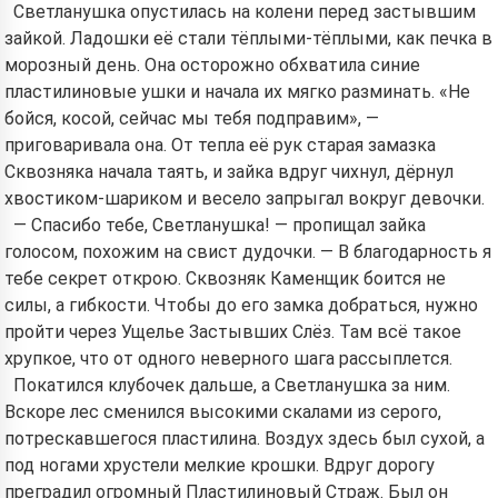
Светланушка опустилась на колени перед застывшим
зайкой. Ладошки её стали тёплыми-тёплыми, как печка в
морозный день. Она осторожно обхватила синие
пластилиновые ушки и начала их мягко разминать. «Не
бойся, косой, сейчас мы тебя подправим», —
приговаривала она. От тепла её рук старая замазка
Сквозняка начала таять, и зайка вдруг чихнул, дёрнул
хвостиком-шариком и весело запрыгал вокруг девочки.
— Спасибо тебе, Светланушка! — пропищал зайка
голосом, похожим на свист дудочки. — В благодарность я
тебе секрет открою. Сквозняк Каменщик боится не
силы, а гибкости. Чтобы до его замка добраться, нужно
пройти через Ущелье Застывших Слёз. Там всё такое
хрупкое, что от одного неверного шага рассыплется.
Покатился клубочек дальше, а Светланушка за ним.
Вскоре лес сменился высокими скалами из серого,
потрескавшегося пластилина. Воздух здесь был сухой, а
под ногами хрустели мелкие крошки. Вдруг дорогу
преградил огромный Пластилиновый Страж. Был он