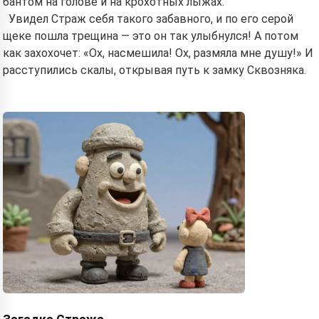
бантом на голове и на крохотных лыжах.
Увидел Страж себя такого забавного, и по его серой
щеке пошла трещина — это он так улыбнулся! А потом
как захохочет: «Ох, насмешила! Ох, размяла мне душу!» И
расступились скалы, открывая путь к замку Сквозняка.