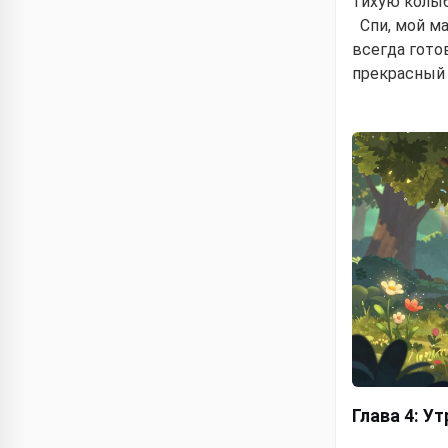
тихую колыб
Спи, мой ма
всегда гото
прекрасный 
Глава 4: У