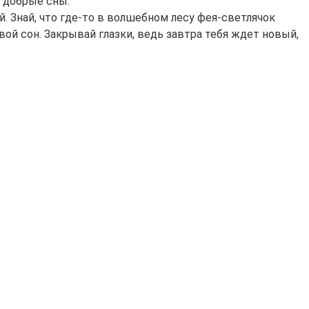
, добрые сны.
й. Знай, что где-то в волшебном лесу фея-светлячок
вой сон. Закрывай глазки, ведь завтра тебя ждет новый,