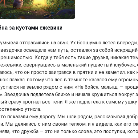
айна за кустами ежевики
умывая отправились на звук. Ух бесшумно летел впереди
звездочка освещала нам путь, оставляя за собой искрящийс
 решимостью. Когда у тебя есть такие друзья, никакая те
 ежевики, свернувшись в маленький пушистый клубочек, 
алось, что он просто заигрался в прятки и не заметил, как 
онок плакал, потому что лес в темноте казался ему огромн
пустился на землю рядом с ним. «Не бойся, малыш, — про
». Звездочка подлетела ближе и начала кружиться вокруг з
рый сразу прогнал все тени. Я же подлетела к самому ушку
остепенно утихла.
то показали ему дорогу. Мы шли рядом, рассказывая добр
. Мы делились с ним своим теплом, и я видела, как его гла
няла, что дружба — это не только слова, это поступки, 