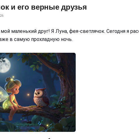
ок и его верные друзья
26
 мой маленький друг! Я Луна, фея-светлячок. Сегодня я р
аже в самую прохладную ночь.