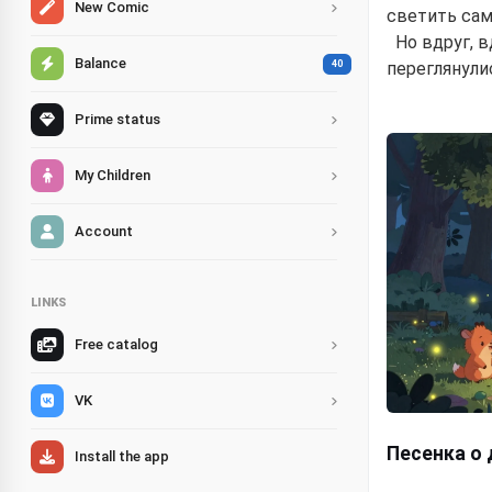
New Comic
светить само
Но вдруг, 
Balance
40
переглянули
Prime status
My Children
Account
LINKS
Free catalog
VK
Песенка о
Install the app