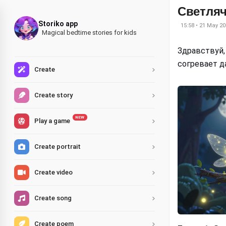
Светляч
Storiko app
15:58 • 21 May 20
Magical bedtime stories for kids
Здравствуй,
согревает д
Create
Create story
NEW
Play a game
Create portrait
Create video
Create song
Create poem