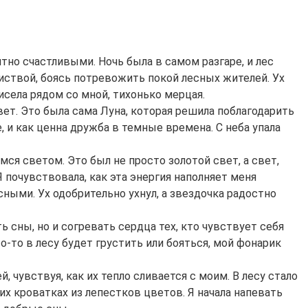
но счастливыми. Ночь была в самом разгаре, и лес
листвой, боясь потревожить покой лесных жителей. Ух
исела рядом со мной, тихонько мерцая.
вет. Это была сама Луна, которая решила поблагодарить
е, и как ценна дружба в темные времена. С неба упала
я светом. Это был не просто золотой свет, а свет,
 почувствовала, как эта энергия наполняет меня
ными. Ух одобрительно ухнул, а звездочка радостно
ь сны, но и согревать сердца тех, кто чувствует себя
то-то в лесу будет грустить или бояться, мой фонарик
, чувствуя, как их тепло сливается с моим. В лесу стало
их кроватках из лепестков цветов. Я начала напевать