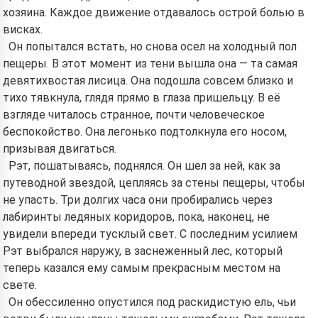
хозяина. Каждое движение отдавалось острой болью в
висках.
Он попытался встать, но снова осел на холодный пол
пещеры. В этот момент из тени вышла она — та самая
девятихвостая лисица. Она подошла совсем близко и
тихо тявкнула, глядя прямо в глаза пришельцу. В её
взгляде читалось странное, почти человеческое
беспокойство. Она легонько подтолкнула его носом,
призывая двигаться.
Рэт, пошатываясь, поднялся. Он шел за ней, как за
путеводной звездой, цепляясь за стены пещеры, чтобы
не упасть. Три долгих часа они пробирались через
лабиринты ледяных коридоров, пока, наконец, не
увидели впереди тусклый свет. С последним усилием
Рэт выбрался наружу, в заснеженный лес, который
теперь казался ему самым прекрасным местом на
свете.
Он обессиленно опустился под раскидистую ель, чьи