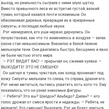
выход, но реальность сыграла с ними злую шутку.
Вместо привычного леса их встретил густой, вязкий
туман, который казался почти осязаемым. Он
обволакивал деревья, превращая их в призрачные
силуэты, и поглощал любые звуки.
Рэт нахмурился, его уши нервно дернулись. Он
почувствовал, как что-то изменилось в воздухе — запах
озона стал невыносимым. Внезапно в белой пелене
мелькнули тени. Они двигались быстро, бесшумно и явно
не были частью этого мира.
— РЭТ ВИДИТ ВАС! — прорычал он, сжимая кулаки. —
ВЫХОДИТЕ! ЭТО НЕ СМЕШНО!
Он шагнул в туман, чувствуя, как холод проникает под
кожу. Силуэты мелькали то слева, то справа, дразня его.
Рэт начал метаться, пытаясь ухватить хоть кого-то. Ему
показалось, что он узнал знакомые фигуры.
— Ребята? Это вы? Шелдон? Альбедо? Дилан? — его
голос дрожал от смеси ярости и надежды. — Ребята, не
молчите! Это смешно! Выходите, Рэт не будет злиться,