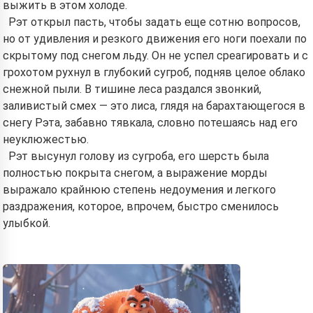
выжить в этом холоде.
Рэт открыл пасть, чтобы задать еще сотню вопросов,
но от удивления и резкого движения его ноги поехали по
скрытому под снегом льду. Он не успел среагировать и с
грохотом рухнул в глубокий сугроб, подняв целое облако
снежной пыли. В тишине леса раздался звонкий,
заливистый смех — это лиса, глядя на барахтающегося в
снегу Рэта, забавно тявкала, словно потешаясь над его
неуклюжестью.
Рэт высунул голову из сугроба, его шерсть была
полностью покрыта снегом, а выражение морды
выражало крайнюю степень недоумения и легкого
раздражения, которое, впрочем, быстро сменилось
улыбкой.