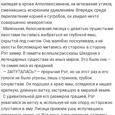
кипящая в крови Аппоплексианена, на мгновение утихла,
сменившись искренним удивлением. Впереди, среди
переплетения корней и сугробов, он увидел нечто
совершенно невероятное.
Маленькая, белоснежная лисица с девятью пушистыми
хвостами пыталась выбраться из глубокой ямы,
скрытой под снегом. Она жалобно поскуливала, а её
хвосты беспомощно метались из стороны в сторону.
Рэт замер. В памяти всплыли рассказы Шелдона о
легендарных существах из иных миров. Это была она —
та самая лиса из преданий.
— ЗАПУТАЛАСЬ? — прорычал Рэт, но на этот раз в его
голосе не было угрозы, лишь странное, грубое
сочувствие. Он подошел к краю ямы, огляделся и нашел
крепкую, длинную ветку, застрявшую в мерзлой земле.
С удивительной для его размеров грацией, Рэт
ухватился за ветку и, используя её как опору, осторожно
спустился в яму. Лисица прижала уши, испугавшись
огромного зверя, но Рэт лишь тихо заворчал, стараясь