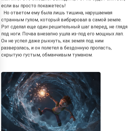
Hi! I am Storiko 👋
если вы просто покажетесь!
I tell magical bedtime stories for
Но ответом ему была лишь тишина, нарушаемая
your kids 🌟
странным гулом, который вибрировал в самой земле.
Рэт сделал еще один решительный шаг вперед, не глядя
под ноги. Почва внезапно ушла из-под его мощных лап.
Он не успел даже рыкнуть, как земля под ним
Read a story
разверзлась, и он полетел в бездонную пропасть,
скрытую густым, обманчивым туманом.
By starting to use the service, you accept:
Terms of
Service
,
Privacy Policy
,
Refund Policy