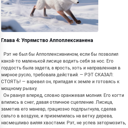
Глава 4: Упрямство Аппоплексианена
Рэт не был бы Аппоплексианином, если бы позволил
какой-то маленькой лисице водить себя за нос. Его
гордость была задета, а ярость, хоть и направленная в
мирное русло, требовала действий. — РЭТ СКАЗАЛ:
СТОЯТЬ! — взревел он, припадая к земле и готовясь к
мощному рывку.
Он рванул вперед, словно оранжевая молния. Его когти
впились в снег, давая отличное сцепление. Лисица,
заметив его маневр, грациозно подпрыгнула, сделав
сальто в воздухе, и приземлилась на ветку дерева,
насмешливо виляя хвостами. Рэт, не успев затормозить,