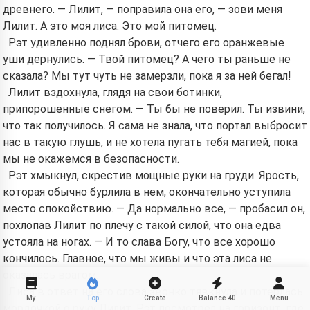
древнего. — Лилит, — поправила она его, — зови меня
Лилит. А это моя лиса. Это мой питомец.
Рэт удивленно поднял брови, отчего его оранжевые
уши дернулись. — Твой питомец? А чего ты раньше не
сказала? Мы тут чуть не замерзли, пока я за ней бегал!
Лилит вздохнула, глядя на свои ботинки,
припорошенные снегом. — Ты бы не поверил. Ты извини,
что так получилось. Я сама не знала, что портал выбросит
нас в такую глушь, и не хотела пугать тебя магией, пока
мы не окажемся в безопасности.
Рэт хмыкнул, скрестив мощные руки на груди. Ярость,
которая обычно бурлила в нем, окончательно уступила
место спокойствию. — Да нормально все, — пробасил он,
похлопав Лилит по плечу с такой силой, что она едва
устояла на ногах. — И то слава Богу, что все хорошо
кончилось. Главное, что мы живы и что эта лиса не
оказалась врагом.
Лиса в ответ на его слова звонко тявкнула и потерлась
My
Top
Create
Balance
40
Menu
мордочкой о руку Лилит. Рэт посмотрел на горизонт, где