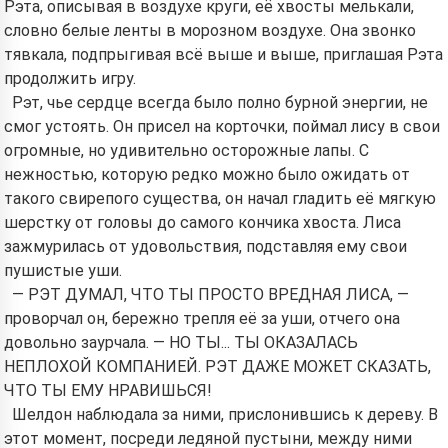
Рэта, описывая в воздухе круги, её хвосты мелькали,
словно белые ленты в морозном воздухе. Она звонко
тявкала, подпрыгивая всё выше и выше, приглашая Рэта
продолжить игру.
Рэт, чье сердце всегда было полно бурной энергии, не
смог устоять. Он присел на корточки, поймал лису в свои
огромные, но удивительно осторожные лапы. С
нежностью, которую редко можно было ожидать от
такого свирепого существа, он начал гладить её мягкую
шерстку от головы до самого кончика хвоста. Лиса
зажмурилась от удовольствия, подставляя ему свои
пушистые уши.
— РЭТ ДУМАЛ, ЧТО ТЫ ПРОСТО ВРЕДНАЯ ЛИСА, —
проворчал он, бережно трепля её за уши, отчего она
довольно заурчала. — НО ТЫ... ТЫ ОКАЗАЛАСЬ
НЕПЛОХОЙ КОМПАНИЕЙ. РЭТ ДАЖЕ МОЖЕТ СКАЗАТЬ,
ЧТО ТЫ ЕМУ НРАВИШЬСЯ!
Шелдон наблюдала за ними, прислонившись к дереву. В
этот момент, посреди ледяной пустыни, между ними