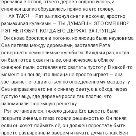
врезался в ствол, отчего дерево содрогнулось, а
снежная шапка обрушилась прямо на его голову.
— АХ ТАК?! — Рэт выплюнул снег и вскочил, яростно
размахивая кулаками. — ТЫ ДУМАЕШЬ, ЭТО СМЕШНО?
РЭТ НЕ ЛЮБИТ, КОГДА ЕГО ДЕРЖАТ ЗА ГЛУПЦА!
Он снова бросился в погоню, но лисица была неуловима.
Она петляла между деревьями, заставляя Рэта
совершать немыслимые кульбиты. Каждый раз, когда
он был готов схватить её, она исчезала в облаке
снежной пыли, оставляя его хватать пустоту. В какой-то
момент он понял, что лисица не просто играет — она
заставляет его двигаться по определенному маршруту.
Она направляла его не к синему свету, а в обход, через
густую чащу, где деревья росли так плотно, что
напоминали тюремную решетку.
Рэт остановился, тяжело дыша. Его шерсть была
покрыта инеем, а глаза горели решимостью. Он понял:
если он хочет поймать её, он должен перестать быть
просто разъяренным зверем и начать думать, как Бен