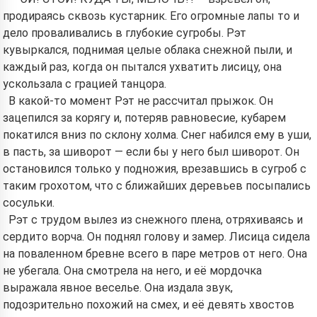
продираясь сквозь кустарник. Его огромные лапы то и
дело проваливались в глубокие сугробы. Рэт
кувыркался, поднимая целые облака снежной пыли, и
каждый раз, когда он пытался ухватить лисицу, она
ускользала с грацией танцора.
В какой-то момент Рэт не рассчитал прыжок. Он
зацепился за корягу и, потеряв равновесие, кубарем
покатился вниз по склону холма. Снег набился ему в уши,
в пасть, за шиворот — если бы у него был шиворот. Он
остановился только у подножия, врезавшись в сугроб с
таким грохотом, что с ближайших деревьев посыпались
сосульки.
Рэт с трудом вылез из снежного плена, отряхиваясь и
сердито ворча. Он поднял голову и замер. Лисица сидела
на поваленном бревне всего в паре метров от него. Она
не убегала. Она смотрела на него, и её мордочка
выражала явное веселье. Она издала звук,
подозрительно похожий на смех, и её девять хвостов