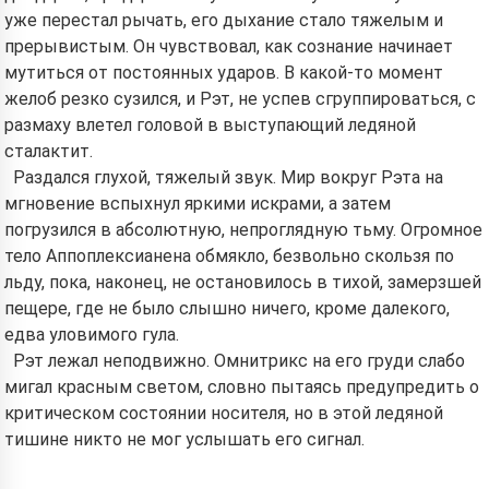
уже перестал рычать, его дыхание стало тяжелым и
прерывистым. Он чувствовал, как сознание начинает
мутиться от постоянных ударов. В какой-то момент
желоб резко сузился, и Рэт, не успев сгруппироваться, с
размаху влетел головой в выступающий ледяной
сталактит.
Раздался глухой, тяжелый звук. Мир вокруг Рэта на
мгновение вспыхнул яркими искрами, а затем
погрузился в абсолютную, непроглядную тьму. Огромное
тело Аппоплексианена обмякло, безвольно скользя по
льду, пока, наконец, не остановилось в тихой, замерзшей
пещере, где не было слышно ничего, кроме далекого,
едва уловимого гула.
Рэт лежал неподвижно. Омнитрикс на его груди слабо
мигал красным светом, словно пытаясь предупредить о
критическом состоянии носителя, но в этой ледяной
тишине никто не мог услышать его сигнал.