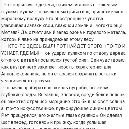
Рэт спрыгнул с дерева, приземлившись с тяжелым
глухим звуком. Он начал осматриваться, принюхиваясь к
морозному воздуху. Его обостренные чувства
улавливали запахи хвои, влажной земли и... чего-то еще.
Металл? Да, отчетливый запах озона и горелого металла,
который явно не принадлежал этому лесу.
— КТО-ТО ЗДЕСЬ БЫЛ! РЭТ НАЙДЕТ ЭТОГО КТО-ТО И
УЗНАЕТ, ГДЕ МЫ! — он ударил кулаком по стволу дерева,
отчего с ветвей посыпался густой снег. Бен чувствовал,
как внутри него закипает ярость, характерная для
Аппоплексианина, но он старался сохранять остатки
человеческого разума.
Он начал пробираться сквозь сугробы, оставляя
глубокие следы. Внезапно, впереди, среди белой пелены,
он заметил странное мерцание. Это был не свет солнца,
а что-то искусственное, пульсирующее синим цветом.
Рэт прищурился, его желтые глаза сузились. Он сделал
шаг вперед, готовясь к прыжку, когда услышал