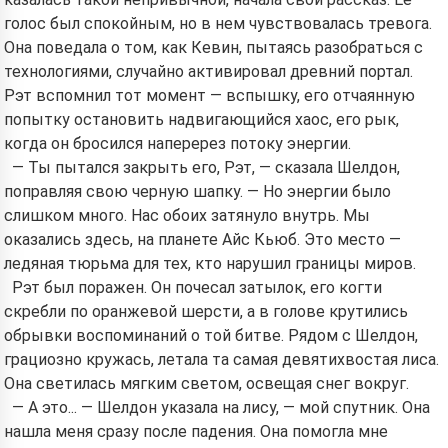
голос был спокойным, но в нем чувствовалась тревога.
Она поведала о том, как Кевин, пытаясь разобраться с
технологиями, случайно активировал древний портал.
Рэт вспомнил тот момент — вспышку, его отчаянную
попытку остановить надвигающийся хаос, его рык,
когда он бросился наперерез потоку энергии.
— Ты пытался закрыть его, Рэт, — сказала Шелдон,
поправляя свою черную шапку. — Но энергии было
слишком много. Нас обоих затянуло внутрь. Мы
оказались здесь, на планете Айс Кьюб. Это место —
ледяная тюрьма для тех, кто нарушил границы миров.
Рэт был поражен. Он почесал затылок, его когти
скребли по оранжевой шерсти, а в голове крутились
обрывки воспоминаний о той битве. Рядом с Шелдон,
грациозно кружась, летала та самая девятихвостая лиса.
Она светилась мягким светом, освещая снег вокруг.
— А это... — Шелдон указала на лису, — мой спутник. Она
нашла меня сразу после падения. Она помогла мне