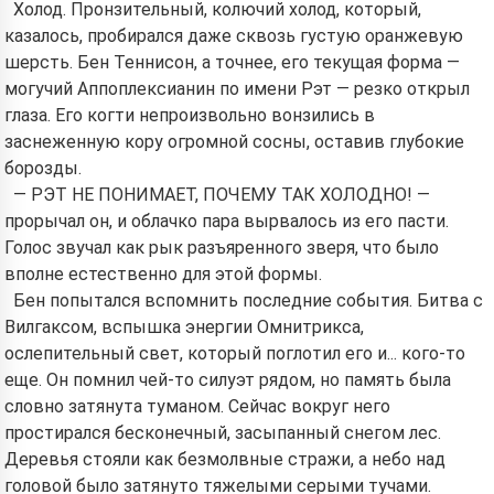
Холод. Пронзительный, колючий холод, который,
казалось, пробирался даже сквозь густую оранжевую
шерсть. Бен Теннисон, а точнее, его текущая форма —
могучий Аппоплексианин по имени Рэт — резко открыл
глаза. Его когти непроизвольно вонзились в
заснеженную кору огромной сосны, оставив глубокие
борозды.
— РЭТ НЕ ПОНИМАЕТ, ПОЧЕМУ ТАК ХОЛОДНО! —
прорычал он, и облачко пара вырвалось из его пасти.
Голос звучал как рык разъяренного зверя, что было
вполне естественно для этой формы.
Бен попытался вспомнить последние события. Битва с
Вилгаксом, вспышка энергии Омнитрикса,
ослепительный свет, который поглотил его и... кого-то
еще. Он помнил чей-то силуэт рядом, но память была
словно затянута туманом. Сейчас вокруг него
простирался бесконечный, засыпанный снегом лес.
Деревья стояли как безмолвные стражи, а небо над
головой было затянуто тяжелыми серыми тучами.