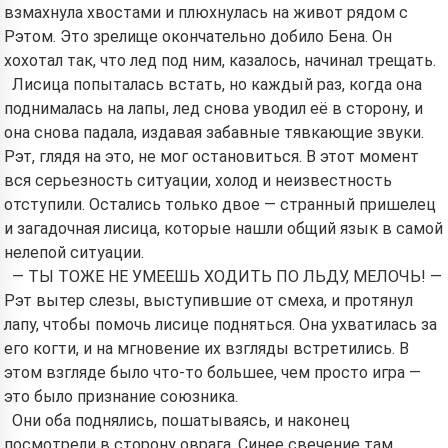
взмахнула хвостами и плюхнулась на живот рядом с
Рэтом. Это зрелище окончательно добило Бена. Он
хохотал так, что лед под ним, казалось, начинал трещать.
Лисица попыталась встать, но каждый раз, когда она
поднималась на лапы, лед снова уводил её в сторону, и
она снова падала, издавая забавные тявкающие звуки.
Рэт, глядя на это, не мог остановиться. В этот момент
вся серьезность ситуации, холод и неизвестность
отступили. Остались только двое — странный пришелец
и загадочная лисица, которые нашли общий язык в самой
нелепой ситуации.
— ТЫ ТОЖЕ НЕ УМЕЕШЬ ХОДИТЬ ПО ЛЬДУ, МЕЛОЧЬ! —
Рэт вытер слезы, выступившие от смеха, и протянул
лапу, чтобы помочь лисице подняться. Она ухватилась за
его когти, и на мгновение их взгляды встретились. В
этом взгляде было что-то большее, чем просто игра —
это было признание союзника.
Они оба поднялись, пошатываясь, и наконец
посмотрели в сторону оврага. Синее свечение там