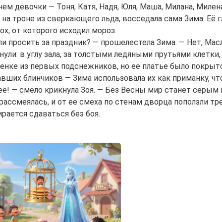
ем девочки — Тоня, Катя, Надя, Юля, Маша, Милана, Милен
, на троне из сверкающего льда, восседала сама Зима. Её 
ох, от которого исходил мороз.
и просить за праздник? — прошелестела Зима. — Нет, Мас
нули: в углу зала, за толстыми ледяными прутьями клетки
енке из первых подснежников, но её платье было покрыто 
вших блинчиков — Зима использовала их как приманку, что
её! — смело крикнула Зоя. — Без Весны мир станет серым
рассмеялась, и от её смеха по стенам дворца поползли тр
ирается сдаваться без боя.