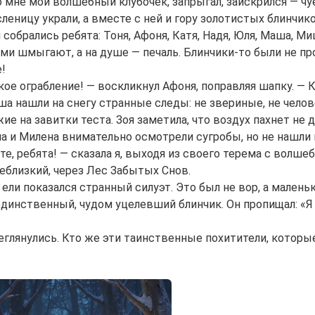
 мне мой волшебный клубочек, запрыгал, заискрился — чу
леницу украли, а вместе с ней и гору золотистых блинчико
собрались ребята: Тоня, Афоня, Катя, Надя, Юля, Маша, Ми
ами шмыгают, а на душе — печаль. Блинчики-то были не п
!
кое ограбление! — воскликнул Афоня, поправляя шапку. — 
а нашли на снегу странные следы: не звериные, не человеч
жие на завитки теста. Зоя заметила, что воздух пахнет не
а и Милена внимательно осмотрели сугробы, но не нашли 
те, ребята! — сказала я, выходя из своего терема с волш
еблизкий, через Лес Забытых Снов.
 ели показался странный силуэт. Это был не вор, а малень
единственный, чудом уцелевший блинчик. Он пропищал: «Я н
еглянулись. Кто же эти таинственные похитители, котор