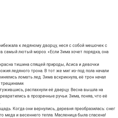
прибежала к ледяному дворцу, неся с собой мешочек с
 самый лютый мороз. «Если Зима хочет порядка, она
екрасна тишина спящей природы, Асиса и девочки
жия ледяного трона. В тот же миг из-под пола начали
нялись ломать лед. Зима вскрикнула, её трон начал
ь трещинами.
атужившись, распахнули её дверцу. Весна вышла на
превратились в прозрачные ручьи. Зима, поняв, что её
.
щадь. Когда они вернулись, деревня преобразилась: снег
го меда и весеннего тепла. Масленица была спасена!