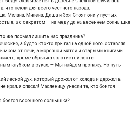
ет беду! Оказывается, в деревне Снежной случилась
в, что пекли для всего честного народа.
ша, Милана, Милена, Даша и Зоя. Стоят они у пустых
ростые, а с секретом — на меду да на весеннем солнышке
Кто же посмел лишить нас праздника?
еские, а будто кто-то прыгал на одной ноге, оставляя
 дымком от печи, а морозной мятой и старыми книгами.
ничего, кроме обрывка золотистой ленты.
ебным клубком в руках. — Мы найдем пропажу. Но путь
кий лесной дух, который дрожал от холода и держал в
е крал, я спасал! Масленицу унесли те, кто боится
ые боятся весеннего солнышка?