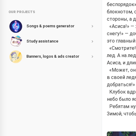
беспорядок».
блокнотом, 
OUR PROJECTS
стороны, а 
«Асиса!» —
Songs & poems generator
снегу!» — д
это главный
Study assistance
«Смотрите!
лед. А на ле
Banners, logos & ads creator
Асиса, и дл
«Может, он
в своей лед
добраться!»
Клубок вдр
небо было я
Ребятам ну
Зимой, чтоб