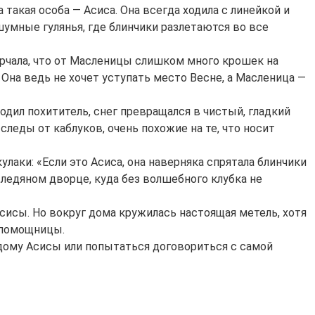
 такая особа — Асиса. Она всегда ходила с линейкой и
 шумные гулянья, где блинчики разлетаются во все
ворчала, что от Масленицы слишком много крошек на
 Она ведь не хочет уступать место Весне, а Масленица —
одил похититель, снег превращался в чистый, гладкий
 следы от каблуков, очень похожие на те, что носит
аки: «Если это Асиса, она наверняка спрятала блинчики
 ледяном дворце, куда без волшебного клубка не
Асисы. Но вокруг дома кружилась настоящая метель, хотя
 помощницы.
 дому Асисы или попытаться договориться с самой