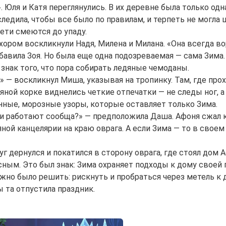
 Юля и Катя переглянулись. В их деревне была только одна
следила, чтобы все было по правилам, и терпеть не могла
дети смеются до упаду.
 хором воскликнули Надя, Милена и Милана. «Она всегда 
обавила Зоя. Но была еще одна подозреваемая — сама Зима.
 знак того, что пора собирать ледяные чемоданы.
» — воскликнул Миша, указывая на тропинку. Там, где прох
дяной корке виднелись четкие отпечатки — не следы ног, а
инные, морозные узоры, которые оставляет только Зима.
и работают сообща?» — предположила Даша. Афоня сжал кул
яной канцелярии на краю оврага. А если Зима — то в своем
уг дернулся и покатился в сторону оврага, где стоял дом 
сным. Это был знак: Зима охраняет подходы к дому своей
жно было решить: рискнуть и пробраться через метель к
ы та отпустила праздник.