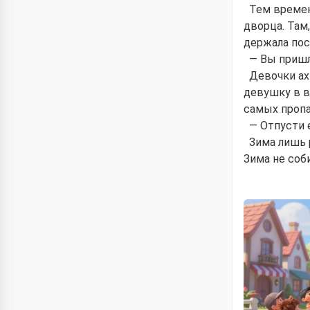
Тем времен
дворца. Там
держала пос
— Вы пришл
Девочки ах
девушку в в
самых пропа
— Отпусти 
Зима лишь 
Зима не соб