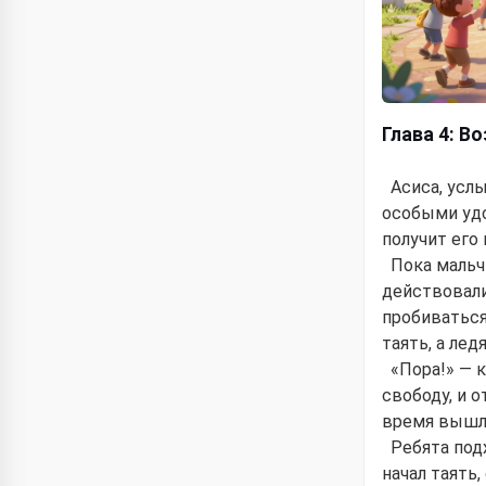
Глава 4: В
Асиса, усл
особыми удо
получит его
Пока мальч
действовали
пробиваться
таять, а ле
«Пора!» — 
свободу, и о
время вышло
Ребята под
начал таять