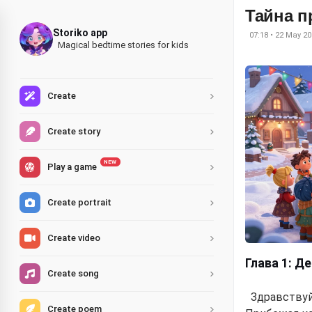
Тайна 
Storiko app
07:18 • 22 May 20
Magical bedtime stories for kids
Create
Create story
NEW
Play a game
Create portrait
Create video
Глава 1: Д
Create song
Здравствуй
Create poem