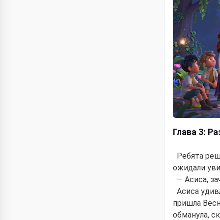
Глава 3: Р
Ребята реш
ожидали уви
— Асиса, з
Асиса удивл
пришла Весн
обманула, ск