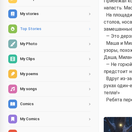
Прибежал ко
напасть: Мас
My stories
На площади 
столов, нос
замешанные
Top Stories
— Это дерз
Маша и Миш
My Photo
узоры, похо
Даша, Милан
My Clips
— Не горюй
предстоит н
My poems
Вдруг из-за
руках один-
My songs
тепла!»
Ребята пер
Comics
My Comics