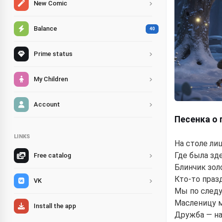
New Comic
Balance
40
Prime status
My Children
Account
Песенка о
LINKS
На столе ли
Где была зд
Free catalog
Блинчик зол
Кто-то праз
VK
Мы по следу
Масленицу 
Install the app
Дружба — н