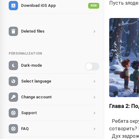
Пусть злоде
Download iOS App
NEW
Deleted files
PERSONALIZATION
Dark-mode
Select language
Change account
Глава 2: П
Support
Ребята окру
сотворить? 
FAQ
Дух задрож