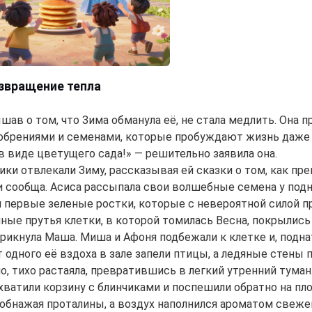
озвращение тепла
ышав о том, что Зима обманула её, не стала медлить. Она 
брениями и семенами, которые пробуждают жизнь даже в
 в виде цветущего сада!» — решительно заявила она.
ики отвлекали Зиму, рассказывая ей сказки о том, как пр
 сообща. Асиса рассыпала свои волшебные семена у подно
 первые зеленые ростки, которые с невероятной силой при
дяные прутья клетки, в которой томилась Весна, покрылис
крикнула Маша. Миша и Афоня подбежали к клетке и, подн
т одного её вздоха в зале запели птицы, а ледяные стены 
, тихо растаяла, превратившись в легкий утренний туман
хватили корзину с блинчиками и поспешили обратно на пло
, обнажая проталины, а воздух наполнился ароматом свеже