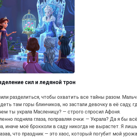
Hi! I am Storiko 👋
I tell magical bedtime stories for
your kids 🌟
Read a story
By starting to use the service, you accept:
Terms of
Service
,
Privacy Policy
,
Refund Policy
азделение сил и ледяной трон
или разделиться, чтобы охватить все тайны разом. Мальч
деть там горы блинчиков, но застали девочку в её саду, 
ачем ты украла Масленицу? — строго спросил Афоня.
енно подняла глаза, поправляя очки: — Украла? Да я бы вс
а, иначе моё брокколи в саду никогда не вырастет. Я лишь
азав, что праздник — это хаос, который погубит мой урожа