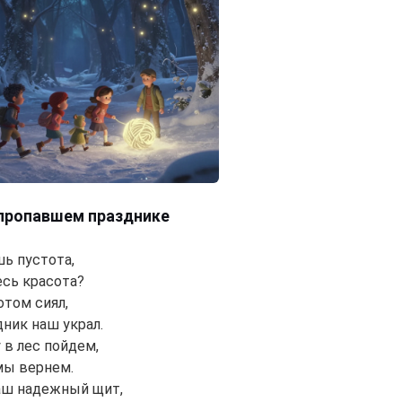
 пропавшем празднике
шь пустота,
есь красота?
отом сиял,
дник наш украл.
 в лес пойдем,
мы вернем.
аш надежный щит,