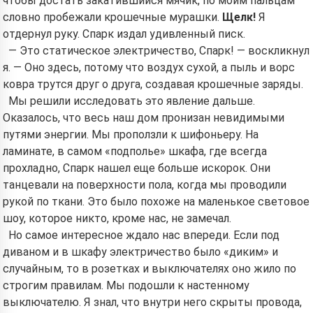
чтобы достать закатившийся мячик, по моим пальцам
словно пробежали крошечные мурашки.
Щелк!
Я
отдернул руку. Спарк издал удивленный писк.
— Это статическое электричество, Спарк! — воскликнул
я. — Оно здесь, потому что воздух сухой, а пыль и ворс
ковра трутся друг о друга, создавая крошечные заряды.
Мы решили исследовать это явление дальше.
Оказалось, что весь наш дом пронизан невидимыми
путями энергии. Мы проползли к шифоньеру. На
ламинате, в самом «подполье» шкафа, где всегда
прохладно, Спарк нашел еще больше искорок. Они
танцевали на поверхности пола, когда мы проводили
рукой по ткани. Это было похоже на маленькое световое
шоу, которое никто, кроме нас, не замечал.
Но самое интересное ждало нас впереди. Если под
диваном и в шкафу электричество было «диким» и
случайным, то в розетках и выключателях оно жило по
строгим правилам. Мы подошли к настенному
выключателю. Я знал, что внутри него скрыты провода,