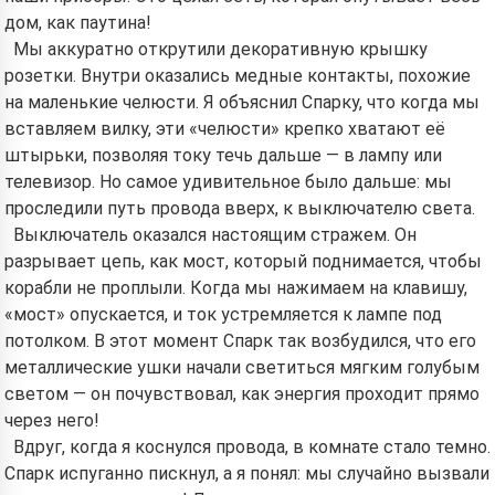
дом, как паутина!
By starting to use the service, you accept:
Terms of
Мы аккуратно открутили декоративную крышку
Service
,
Privacy Policy
,
Refund Policy
розетки. Внутри оказались медные контакты, похожие
на маленькие челюсти. Я объяснил Спарку, что когда мы
вставляем вилку, эти «челюсти» крепко хватают её
штырьки, позволяя току течь дальше — в лампу или
телевизор. Но самое удивительное было дальше: мы
проследили путь провода вверх, к выключателю света.
Выключатель оказался настоящим стражем. Он
разрывает цепь, как мост, который поднимается, чтобы
корабли не проплыли. Когда мы нажимаем на клавишу,
«мост» опускается, и ток устремляется к лампе под
потолком. В этот момент Спарк так возбудился, что его
металлические ушки начали светиться мягким голубым
светом — он почувствовал, как энергия проходит прямо
через него!
Вдруг, когда я коснулся провода, в комнате стало темно.
Спарк испуганно пискнул, а я понял: мы случайно вызвали