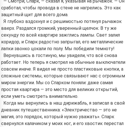
— Смотри, Спарк, — сказал я, указывая на рычажок. — Он
сработал, чтобы провода в стене не нагрелись. Это как
защитный щит для всего дома.
Я глубоко вздохнул и с решимостью потянул рычажок
вверх. Раздался громкий, уверенный щелчок. В ту же
секунду по всей квартире зажглись лампы. Свет залил
коридор, и Спарк радостно запрыгал, его металлические
лапки звонко цокали по полу. Мы победили темноту!
Вернувшись в гостиную, мы увидели, что всё снова
работает. Но теперь я смотрел на обычные выключатели
совсем иначе. Я видел не просто пластиковые кнопки, а
сложные системы, которые связывают нас с огромным
миром энергии. Мы со Спарком поняли: даже самая
простая квартира — это место для великих открытий,
если уметь смотреть внимательно.
Когда мы вернулись в наш дирижабль, я записал в свой
дневник путешественника: «Электричество — это не
магия, это порядок, который нужно уважать». Спарк
свернулся калачиком у моих ног, и его хвостик перестал