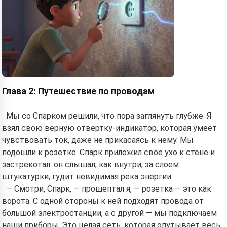
Глава 2: Путешествие по проводам
Мы со Спарком решили, что пора заглянуть глубже. Я
взял свою верную отвертку-индикатор, которая умеет
Hi! I am Storiko 👋
чувствовать ток, даже не прикасаясь к нему. Мы
I tell magical bedtime stories for
подошли к розетке. Спарк приложил свое ухо к стене и
your kids 🌟
застрекотал: он слышал, как внутри, за слоем
штукатурки, гудит невидимая река энергии.
— Смотри, Спарк, — прошептал я, — розетка — это как
ворота. С одной стороны к ней подходят провода от
Read a story
большой электростанции, а с другой — мы подключаем
наши приборы. Это целая сеть, которая опутывает весь