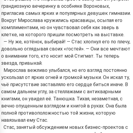
грандиозную вечеринку в особняке Вороновых,
пригласив самых ярких и популярных девушек гимназии.
Вокруг Мирослава кружились красавицы, осыпая его
комплиментами, но он чувствовал себя как зверь в
клетке, на которого пришли посмотреть на выставке.
— Ну же, котёнок, выбирай! — Стас хлопнул его по плечу,
довольно оглядывая своих «гостей». — Они все мечтают
о внимании того, кто носит мой Стигмат. Ты теперь
звезда, привыкай.
Мирослав вежливо улыбался, но его взгляд постоянно
ускользал от ярких огней и громкой музыки. Он искал ту,
чьё присутствие заставляло его сердце биться иначе. В
самом дальнем углу, за стеллажами с антикварными
книгами, он увидел её. Танюшка. Тихая, незаметная, с
вечно опущенным взглядом и книгой в руках. Она была
полной противоположностью той жизни, которую
навязывал ему Стас.
Стас, занятый обсуждением новых бизнес-проектов с