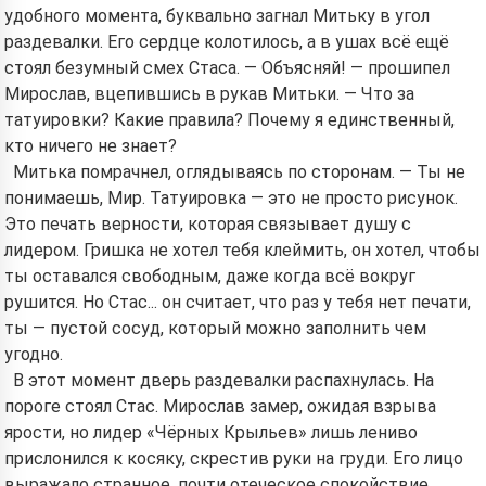
удобного момента, буквально загнал Митьку в угол
раздевалки. Его сердце колотилось, а в ушах всё ещё
стоял безумный смех Стаса. — Объясняй! — прошипел
Мирослав, вцепившись в рукав Митьки. — Что за
татуировки? Какие правила? Почему я единственный,
кто ничего не знает?
Митька помрачнел, оглядываясь по сторонам. — Ты не
понимаешь, Мир. Татуировка — это не просто рисунок.
Это печать верности, которая связывает душу с
лидером. Гришка не хотел тебя клеймить, он хотел, чтобы
ты оставался свободным, даже когда всё вокруг
рушится. Но Стас... он считает, что раз у тебя нет печати,
ты — пустой сосуд, который можно заполнить чем
угодно.
В этот момент дверь раздевалки распахнулась. На
пороге стоял Стас. Мирослав замер, ожидая взрыва
ярости, но лидер «Чёрных Крыльев» лишь лениво
прислонился к косяку, скрестив руки на груди. Его лицо
выражало странное, почти отеческое спокойствие.