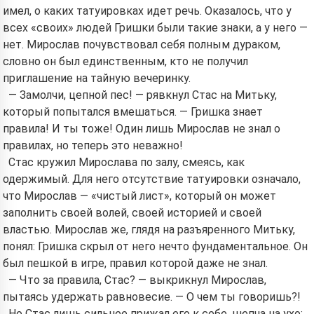
имел, о каких татуировках идет речь. Оказалось, что у
всех «своих» людей Гришки были такие знаки, а у него —
нет. Мирослав почувствовал себя полным дураком,
словно он был единственным, кто не получил
приглашение на тайную вечеринку.
— Замолчи, цепной пес! — рявкнул Стас на Митьку,
который попытался вмешаться. — Гришка знает
правила! И ты тоже! Один лишь Мирослав не знал о
правилах, но теперь это неважно!
Стас кружил Мирослава по залу, смеясь, как
одержимый. Для него отсутствие татуировки означало,
что Мирослав — «чистый лист», который он может
заполнить своей волей, своей историей и своей
властью. Мирослав же, глядя на разъяренного Митьку,
понял: Гришка скрыл от него нечто фундаментальное. Он
был пешкой в игре, правил которой даже не знал.
— Что за правила, Стас? — выкрикнул Мирослав,
пытаясь удержать равновесие. — О чем ты говоришь?!
Но Стас лишь сильнее прижал его к себе, шепча на ухо: