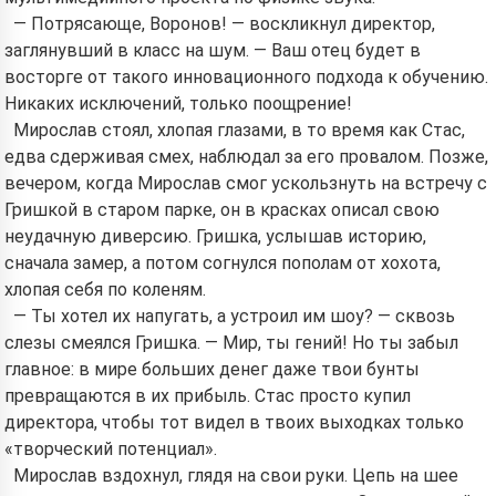
— Потрясающе, Воронов! — воскликнул директор,
заглянувший в класс на шум. — Ваш отец будет в
восторге от такого инновационного подхода к обучению.
Никаких исключений, только поощрение!
Мирослав стоял, хлопая глазами, в то время как Стас,
едва сдерживая смех, наблюдал за его провалом. Позже,
вечером, когда Мирослав смог ускользнуть на встречу с
Гришкой в старом парке, он в красках описал свою
неудачную диверсию. Гришка, услышав историю,
сначала замер, а потом согнулся пополам от хохота,
хлопая себя по коленям.
— Ты хотел их напугать, а устроил им шоу? — сквозь
слезы смеялся Гришка. — Мир, ты гений! Но ты забыл
главное: в мире больших денег даже твои бунты
превращаются в их прибыль. Стас просто купил
директора, чтобы тот видел в твоих выходках только
«творческий потенциал».
Мирослав вздохнул, глядя на свои руки. Цепь на шее