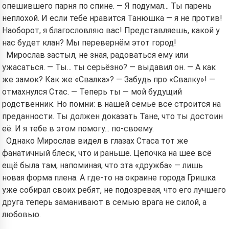
Hi! I am Storiko 👋
опешившего парня по спине. — Я подумал... Ты парень
I tell magical bedtime stories for
неплохой. И если тебе нравится Танюшка — я не против!
your kids 🌟
Наоборот, я благословляю вас! Представляешь, какой у
нас будет клан? Мы перевернём этот город!
Мирослав застыл, не зная, радоваться ему или
ужасаться. — Ты... ты серьёзно? — выдавил он. — А как
Read a story
же замок? Как же «Свалка»? — Забудь про «Свалку»! —
отмахнулся Стас. — Теперь ты — мой будущий
родственник. Но помни: в нашей семье всё строится на
преданности. Ты должен доказать Тане, что ты достоин
By starting to use the service, you accept:
Terms of
Service
,
Privacy Policy
,
Refund Policy
её. И я тебе в этом помогу... по-своему.
Однако Мирослав видел в глазах Стаса тот же
фанатичный блеск, что и раньше. Цепочка на шее всё
ещё была там, напоминая, что эта «дружба» — лишь
новая форма плена. А где-то на окраине города Гришка
уже собирал своих ребят, не подозревая, что его лучшего
друга теперь заманивают в семью врага не силой, а
любовью.