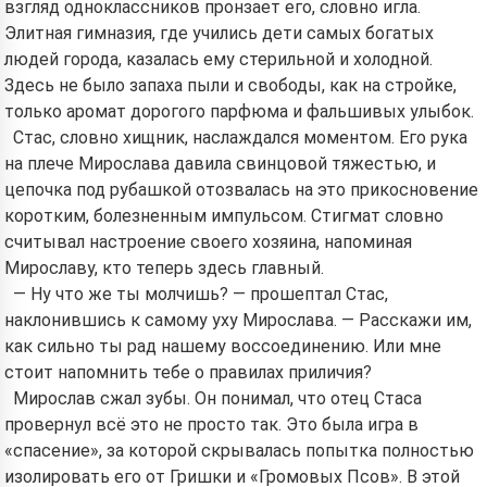
взгляд одноклассников пронзает его, словно игла.
Элитная гимназия, где учились дети самых богатых
людей города, казалась ему стерильной и холодной.
Здесь не было запаха пыли и свободы, как на стройке,
только аромат дорогого парфюма и фальшивых улыбок.
Стас, словно хищник, наслаждался моментом. Его рука
на плече Мирослава давила свинцовой тяжестью, и
цепочка под рубашкой отозвалась на это прикосновение
коротким, болезненным импульсом. Стигмат словно
считывал настроение своего хозяина, напоминая
Мирославу, кто теперь здесь главный.
— Ну что же ты молчишь? — прошептал Стас,
наклонившись к самому уху Мирослава. — Расскажи им,
как сильно ты рад нашему воссоединению. Или мне
стоит напомнить тебе о правилах приличия?
Мирослав сжал зубы. Он понимал, что отец Стаса
провернул всё это не просто так. Это была игра в
«спасение», за которой скрывалась попытка полностью
изолировать его от Гришки и «Громовых Псов». В этой