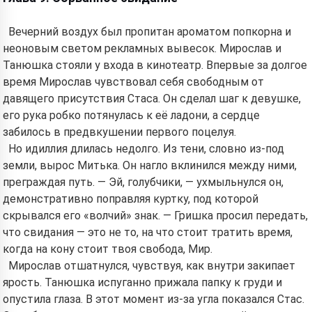
Вечерний воздух был пропитан ароматом попкорна и
неоновым светом рекламных вывесок. Мирослав и
Танюшка стояли у входа в кинотеатр. Впервые за долгое
время Мирослав чувствовал себя свободным от
давящего присутствия Стаса. Он сделал шаг к девушке,
его рука робко потянулась к её ладони, а сердце
забилось в предвкушении первого поцелуя.
Но идиллия длилась недолго. Из тени, словно из-под
земли, вырос Митька. Он нагло вклинился между ними,
преграждая путь. — Эй, голубчики, — ухмыльнулся он,
демонстративно поправляя куртку, под которой
скрывался его «волчий» знак. — Гришка просил передать,
что свидания — это не то, на что стоит тратить время,
когда на кону стоит твоя свобода, Мир.
Мирослав отшатнулся, чувствуя, как внутри закипает
ярость. Танюшка испуганно прижала папку к груди и
опустила глаза. В этот момент из-за угла показался Стас.