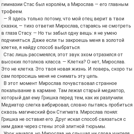
гимназии Стас был королём, а Мирослав — его главным
трофеем.
— Я здесь только потому, что мой отец верит в твои
сказки, — тихо ответил Мирослав, стараясь не смотреть
в глаза Стасу. — Но ты забыл одну вещь: я не умею
подчиняться. Даже если ты закроешь меня в золотой
клетке, я найду способ выбраться.
Стас лишь рассмеялся, этот звук эхом отразился от
высоких потолков класса. — Клетка? О нет, Мирослав.
Это не клетка. Это твоя новая жизнь. И поверь, скоро ты
сам попросишь меня не снимать эту цепь.
В этот момент Мирослав почувствовал странное
покалывание в кармане. Там лежал старый медиатор,
который дал ему Гришка перед тем, как их разлучили.
Медиатор слегка вибрировал, словно пытаясь пробиться
сквозь магический фон Стигмата. Мирослав понял:
Гришка не оставил его. Друг искал способ связаться с
ним даже через стены этой элитной тюрьмы.
Урок начался, но Мирослав не слышал ни слова учителя.