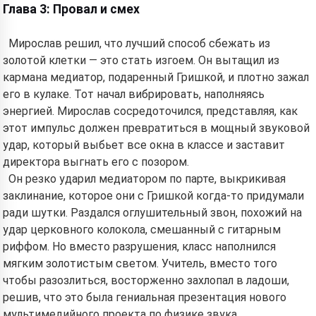
Глава 3: Провал и смех
Мирослав решил, что лучший способ сбежать из
золотой клетки — это стать изгоем. Он вытащил из
кармана медиатор, подаренный Гришкой, и плотно зажал
его в кулаке. Тот начал вибрировать, наполняясь
энергией. Мирослав сосредоточился, представляя, как
этот импульс должен превратиться в мощный звуковой
удар, который выбьет все окна в классе и заставит
директора выгнать его с позором.
Он резко ударил медиатором по парте, выкрикивая
заклинание, которое они с Гришкой когда-то придумали
ради шутки. Раздался оглушительный звон, похожий на
удар церковного колокола, смешанный с гитарным
риффом. Но вместо разрушения, класс наполнился
мягким золотистым светом. Учитель, вместо того
чтобы разозлиться, восторженно захлопал в ладоши,
решив, что это была гениальная презентация нового
мультимедийного проекта по физике звука.