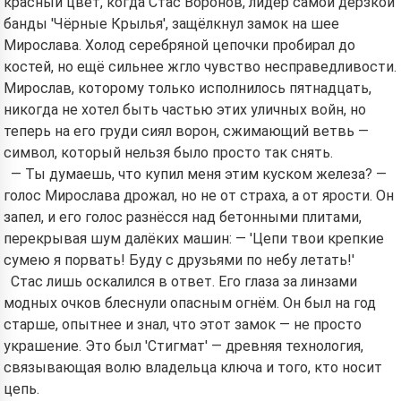
красный цвет, когда Стас Воронов, лидер самой дерзкой
банды 'Чёрные Крылья', защёлкнул замок на шее
Мирослава. Холод серебряной цепочки пробирал до
костей, но ещё сильнее жгло чувство несправедливости.
Мирослав, которому только исполнилось пятнадцать,
никогда не хотел быть частью этих уличных войн, но
теперь на его груди сиял ворон, сжимающий ветвь —
символ, который нельзя было просто так снять.
— Ты думаешь, что купил меня этим куском железа? —
голос Мирослава дрожал, но не от страха, а от ярости. Он
запел, и его голос разнёсся над бетонными плитами,
перекрывая шум далёких машин: — 'Цепи твои крепкие
сумею я порвать! Буду с друзьями по небу летать!'
Стас лишь оскалился в ответ. Его глаза за линзами
модных очков блеснули опасным огнём. Он был на год
старше, опытнее и знал, что этот замок — не просто
украшение. Это был 'Стигмат' — древняя технология,
связывающая волю владельца ключа и того, кто носит
цепь.