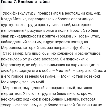
Глава 7: Клеймо и тайна
Урок физкультуры превратился в настоящий кошмар.
Когда Митька, переодеваясь, сбросил спортивную
куртку, на его груди проступил четкий, мастерски
выполненный рисунок волка в полный рост. Это был
знак принадлежности к элите «Громовых Псов». Стас,
наблюдавший за этим, вдруг перевел взгляд на
Мирослава, который как раз поправлял футболку.
Стас замер. Его лицо, обычно холодное и расчетливое,
исказилось от дикого восторга. Он подскочил к
Мирославу и, не обращая внимания на окружающих, с
силой развернул его к себе. — Чистый! — закричал Стас, и
в его голосе звенело безумие. — Мой чистый котенок!
Мой ворон, только мой!
Мирослав, смущенный и ошарашенный, пытался
вырваться. У него на груди не было ничего, кроме
нескольких родинок и серебряной цепочки, которая
теперь казалась ему еще более тяжелой. Он понятия не