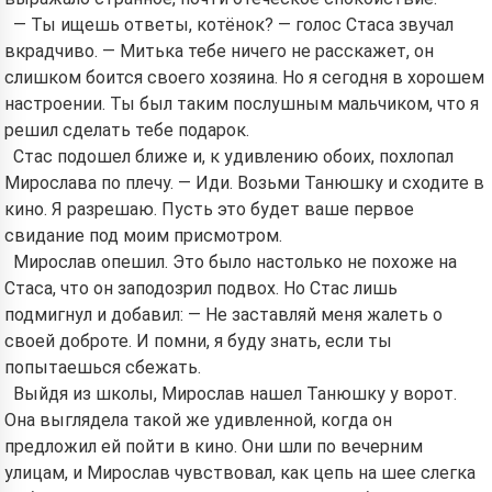
— Ты ищешь ответы, котёнок? — голос Стаса звучал
вкрадчиво. — Митька тебе ничего не расскажет, он
слишком боится своего хозяина. Но я сегодня в хорошем
настроении. Ты был таким послушным мальчиком, что я
решил сделать тебе подарок.
Стас подошел ближе и, к удивлению обоих, похлопал
Мирослава по плечу. — Иди. Возьми Танюшку и сходите в
кино. Я разрешаю. Пусть это будет ваше первое
свидание под моим присмотром.
Мирослав опешил. Это было настолько не похоже на
Стаса, что он заподозрил подвох. Но Стас лишь
подмигнул и добавил: — Не заставляй меня жалеть о
своей доброте. И помни, я буду знать, если ты
попытаешься сбежать.
Выйдя из школы, Мирослав нашел Танюшку у ворот.
Она выглядела такой же удивленной, когда он
предложил ей пойти в кино. Они шли по вечерним
улицам, и Мирослав чувствовал, как цепь на шее слегка