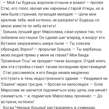
— Мой ты будешь вороном отныне и вовек! — пропел
Стас, его голос звучал как карканье старой птицы, но в
нём была странная, пугающая мелодия. — Цепи мои
крепкие тебе, мой котёнок, не разорвать! Будешь со
мною вместе по небу летать!
Гришка, лучший друг Мирослава, сжал кулаки так, что
побелели костяшки. Он сделал шаг вперёд, и вокруг его
ботинок закружились вихри пыли. — Ты совсем
сбрендил, Ворон? — прорычал Гришка. — Ты вербуешь
моих людей прямо у меня на глазах? Моя банда
'Громовые Псы' не прощает таких выходок. Отдай ключ,
или эта стройка станет твоим последним пристанищем!
Стас рассмеялся, и его банда начала медленно
отступать в тень недостроенного здания. — Увидимся на
'Свалке' через три дня, — бросил он напоследок. — Если
Мирослав не научится подчиняться зову цепи, она начнёт
сжиматься, — и, подмигнув Мирославу, произнёс: — До
встречи, котёнок!
Когда 'Чёрные Крылья' растворились в сумерках,