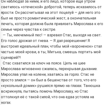
Он наблюдал за ними, и его лицо, которое ещё утром
светилось «отеческой» добротой, теперь исказилось от
ярости. Он рассчитывал на этот поцелуй — для него это
был не просто романтический жест, а окончательная
печать, которая должна была привязать Мирослава к его
семье через чувства к сестре.
— Ты, никчемный пес! — взревел Стас, выходя на свет.
Его голос дрожал от гнева. — Я дал разрешение! Я
выстроил идеальный план, чтобы мой «вороненок» стал
частью моей крови, а ты, Митька, смеешь портить мой
сценарий?!
Стас схватился за ключ на поясе. Цепь на шее
Мирослава мгновенно сжалась, перекрывая дыхание.
Мирослав упал на колени, хватаясь за горло. Стас не
просто злился — он был в бешенстве от того, что его
«кукольный домик» рушился прямо на глазах. Танюшка
вскрикнула, пытаясь помочь Мирославу, но Стас
оттолкнул её с такой силой, что она едва устояла на
ногах.