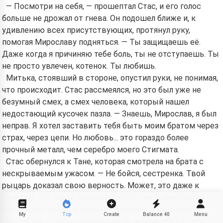
— Посмотри на себя, — прошептал Стас, и его голос
больше не дрожал от гнева. Он подошел ближе и, к
удивлению всех присутствующих, протянул руку,
помогая Мирославу подняться. — Ты защищаешь её.
Даже когда я причиняю тебе боль, ты не отступаешь. Ты
не просто увлечен, котенок. Ты любишь.
Митька, стоявший в стороне, опустил руки, не понимая,
что происходит. Стас рассмеялся, но это был уже не
безумный смех, а смех человека, который нашел
недостающий кусочек пазла. — Знаешь, Мирослав, я был
неправ. Я хотел заставить тебя быть моим братом через
страх, через цепи. Но любовь... это гораздо более
прочный металл, чем серебро моего Стигмата.
Стас обернулся к Тане, которая смотрела на брата с
нескрываемым ужасом. — Не бойся, сестренка. Твой
рыцарь доказал свою верность. Может, это даже к
лучшему, что ты не поцеловала его там, у кинотеатра.
Настоящие чувства требуют времени, а не спешки.
My
Top
Create
Balance
40
Menu
Мирослав стоял, ошеломленный переменой в Стасе.