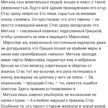
Митька, сын влиятельных людей, вошел в класс с такой
уверенностью, будто всё здание принадлежало его отцу.
Стас сразу напрягся. Его глаза, скрытые за линзами
очков, сузились. Он чувствовал, что этот парень — не
просто очередной мажор. Стас сразу заподозрил, что
Митька — «засланный казачок», подосланный Гришкой,
чтобы шпионить за ним и защищать Мирослава.
Мирослав же, измученный постоянным надзором, даже
не догадывался, что Гришка пошел на крайние меры и
нанял ему своеобразную «няньку». Митька, проходя
мимо парты Мирослава, подмигнул ему и небрежно
бросил на стол записку, спрятанную в обертке от
жвачки. Стас тут же вскочил, его рука потянулась к
ключу, висящему на цепочке у него на поясе. — Эй,
новенький, — процедил Стас, — ты, кажется, ошибся
классом. Здесь правила устанавливаю я.
Митька лишь широко улыбнулся, не выказывая ни
капли страха. — А я люблю нарушать правила, Стас.
Особенно те, что пахнут старым железом и чужой волей.