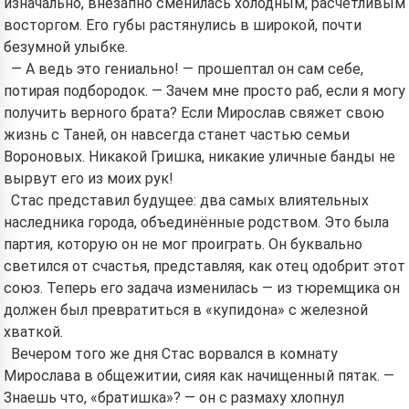
изначально, внезапно сменилась холодным, расчётливым
восторгом. Его губы растянулись в широкой, почти
безумной улыбке.
— А ведь это гениально! — прошептал он сам себе,
потирая подбородок. — Зачем мне просто раб, если я могу
получить верного брата? Если Мирослав свяжет свою
жизнь с Таней, он навсегда станет частью семьи
Вороновых. Никакой Гришка, никакие уличные банды не
вырвут его из моих рук!
Стас представил будущее: два самых влиятельных
наследника города, объединённые родством. Это была
партия, которую он не мог проиграть. Он буквально
светился от счастья, представляя, как отец одобрит этот
союз. Теперь его задача изменилась — из тюремщика он
должен был превратиться в «купидона» с железной
хваткой.
Вечером того же дня Стас ворвался в комнату
Мирослава в общежитии, сияя как начищенный пятак. —
Знаешь что, «братишка»? — он с размаху хлопнул