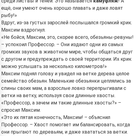
среди листвы и теней. Это называется
камуфляж
! А
ещё, они умеют очень хорошо плавать и даже ловят
рыбу!»
Read a story
Вдруг, из-за густых зарослей послышался громкий крик.
Максим вздрогнул.
«Не бойся, Максим, это, скорее всего, обезьяны-ревуны!
– успокоил Профессор. – Они издают одни из самых
By starting to use the service, you accept:
Terms of
Service
,
Privacy Policy
,
Refund Policy
громких звуков в животном мире, чтобы общаться друг
с другом и предупреждать о своей территории. Их крик
можно услышать за несколько километров!»
Максим поднял голову и увидел на ветке дерева целое
семейство обезьян. Маленькие обезьянки цеплялись за
спины своих мам, а взрослые ловко перепрыгивали с
ветки на ветку, используя свои длинные хвосты.
«Профессор, а зачем им такие длинные хвосты?» –
спросил Максим.
«Это их пятая конечность, Максим! – объяснил
Профессор. – Хвост помогает им балансировать, когда
они прыгают по деревьям, и даже хвататься за ветки.