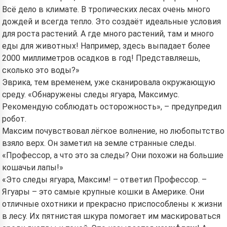
Всё дело в климате. В тропических лесах очень много
дождей и всегда тепло. Это создаёт идеальные условия
для роста растений. А где много растений, там и много
еды для животных! Например, здесь выпадает более
2000 миллиметров осадков в год! Представляешь,
сколько это воды?»
Эврика, тем временем, уже сканировала окружающую
среду. «Обнаружены следы ягуара, Максимус.
Рекомендую соблюдать осторожность», – предупредил
робот.
Максим почувствовал лёгкое волнение, но любопытство
взяло верх. Он заметил на земле странные следы.
«Профессор, а что это за следы? Они похожи на большие
кошачьи лапы!»
«Это следы ягуара, Максим! – ответил Профессор. –
Hi! I am Storiko 👋
Ягуары – это самые крупные кошки в Америке. Они
I tell magical bedtime stories for
отличные охотники и прекрасно приспособлены к жизни
your kids 🌟
в лесу. Их пятнистая шкура помогает им маскироваться