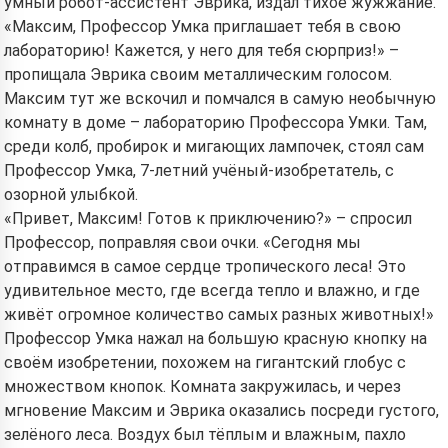
умный робот-ассистент Эврика, издал тихое жужжание.
«Максим, Профессор Умка приглашает тебя в свою
лабораторию! Кажется, у него для тебя сюрприз!» –
пропищала Эврика своим металлическим голосом.
Максим тут же вскочил и помчался в самую необычную
комнату в доме – лабораторию Профессора Умки. Там,
среди колб, пробирок и мигающих лампочек, стоял сам
Профессор Умка, 7-летний учёный-изобретатель, с
озорной улыбкой.
«Привет, Максим! Готов к приключению?» – спросил
Профессор, поправляя свои очки. «Сегодня мы
отправимся в самое сердце тропического леса! Это
удивительное место, где всегда тепло и влажно, и где
живёт огромное количество самых разных животных!»
Профессор Умка нажал на большую красную кнопку на
своём изобретении, похожем на гигантский глобус с
множеством кнопок. Комната закружилась, и через
мгновение Максим и Эврика оказались посреди густого,
зелёного леса. Воздух был тёплым и влажным, пахло