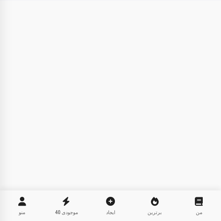
سلام! من استوریکو هستم 👋
من قصه‌های جادویی قبل از خواب
برای بچه‌های شما تعریف می‌کنم 🌟
خواندن یک قصه
با شروع استفاده از سرویس، شما می‌پذیرید:
شرایط خدمات
,
سیاست
حفظ حریم خصوصی
,
سیاست بازپرداخت
من
برترین
ایجاد
موجودی
40
منو