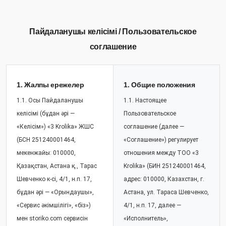
Пайдаланушы келісімі / Пользовательское
соглашение
1. Жалпы ережелер
1. Общие положения
1.1. Осы Пайдаланушы
1.1. Настоящее
келісімі (бұдан әрі —
Пользовательское
«Келісім») «3 Krolika» ЖШС
соглашение (далее —
(БСН 251240001464,
«Соглашение») регулирует
мекенжайы: 010000,
отношения между ТОО «3
Қазақстан, Астана қ., Тарас
Krolika» (БИН 251240001464,
Шевченко к-сі, 4/1, н.п. 17,
адрес: 010000, Казахстан, г.
бұдан әрі — «Орындаушы»,
Астана, ул. Тараса Шевченко,
«Сервис әкімшілігі», «біз»)
4/1, н.п. 17, далее —
мен storiko.com сервисін
«Исполнитель»,