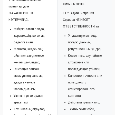
сумма меньше.
мыналар үшін
ЖАУАПКЕРШІЛІК
11.2. Администрация
КӨТЕРМЕЙДІ:
Сервиса НЕ НЕСЁТ
ОТВЕТСТВЕННОСТИ за:
Жіберіп алған пайда,
деректердің жоғалуы,
Упущенную выгоду,
беделге зиян;
потерю данных,
Жанама, кездейсоқ,
репутационный ущерб;
айыппұлдық немесе
Косвенные, случайные,
кейінгі шығындар;
штрафные или
Генерацияланған
последующие убытки;
мазмұнның сапасы,
Качество, точность или
дәлдігі немесе
пригодность
жарамдылығы;
сгенерированного
Үшінші тұлғалардың
контента;
әрекеттері;
Действия третьих лиц;
Техникалық ақаулар,
Технические сбои,