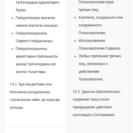
Пользователем прав
тұлғалардың құқықтарын
третьих лиц;
бұзуы;
Контента, созданного или
Пайдаланушы жасаған
загруженного
немесе жүктеген мазмұн;
Пользователем;
Пайдаланушының
Использования
Сервисті пайдалануы;
Пользователем Сервиса;
Пайдаланушының
Любых претензий третьих
әрекеттеріне байланысты
лиц, связанных с
үшінші тұлғалардың кез
действиями
келген талаптары.
Пользователя.
10.2. Бұл міндеттеме осы
10.2. Данное обязательство
Келісімнің қолданылуы
сохраняет силу после
тоқтағаннан кейін де күшінде
прекращения действия
қалады.
настоящего Соглашения.