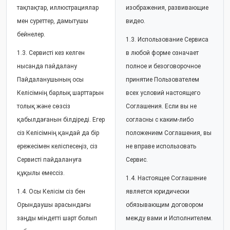
тақпақтар, иллюстрациялар
изображения, развивающие
мен суреттер, дамытушы
видео.
бейнелер.
1.3. Использование Сервиса
1.3. Сервисті кез келген
в любой форме означает
нысанда пайдалану
полное и безоговорочное
Пайдаланушының осы
принятие Пользователем
Келісімнің барлық шарттарын
всех условий настоящего
толық және сөзсіз
Соглашения. Если вы не
қабылдағанын білдіреді. Егер
согласны с каким-либо
сіз Келісімнің қандай да бір
положением Соглашения, вы
ережесімен келіспесеңіз, сіз
не вправе использовать
Сервисті пайдалануға
Сервис.
құқылы емессіз.
1.4. Настоящее Соглашение
1.4. Осы Келісім сіз бен
является юридически
Орындаушы арасындағы
обязывающим договором
заңды міндетті шарт болып
между вами и Исполнителем.