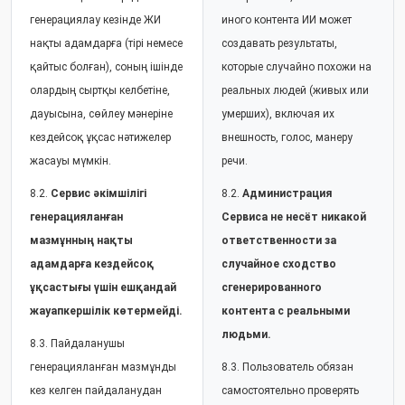
генерациялау кезінде ЖИ
иного контента ИИ может
нақты адамдарға (тірі немесе
создавать результаты,
қайтыс болған), соның ішінде
которые случайно похожи на
олардың сыртқы келбетіне,
реальных людей (живых или
дауысына, сөйлеу мәнеріне
умерших), включая их
кездейсоқ ұқсас нәтижелер
внешность, голос, манеру
жасауы мүмкін.
речи.
8.2.
Сервис әкімшілігі
8.2.
Администрация
генерацияланған
Сервиса не несёт никакой
мазмұнның нақты
ответственности за
адамдарға кездейсоқ
случайное сходство
ұқсастығы үшін ешқандай
сгенерированного
жауапкершілік көтермейді.
контента с реальными
людьми.
8.3. Пайдаланушы
генерацияланған мазмұнды
8.3. Пользователь обязан
кез келген пайдаланудан
самостоятельно проверять