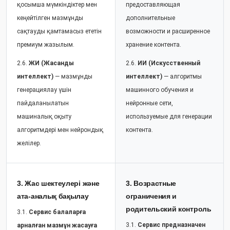
қосымша мүмкіндіктер мен
предоставляющая
кеңейтілген мазмұнды
дополнительные
сақтауды қамтамасыз ететін
возможности и расширенное
премиум жазылым.
хранение контента.
2.6.
ЖИ (Жасанды
2.6.
ИИ (Искусственный
интеллект)
— мазмұнды
интеллект)
— алгоритмы
генерациялау үшін
машинного обучения и
пайдаланылатын
нейронные сети,
машиналық оқыту
используемые для генерации
алгоритмдері мен нейрондық
контента.
желілер.
3. Жас шектеулері және
3. Возрастные
ата-аналық бақылау
ограничения и
родительский контроль
3.1.
Сервис балаларға
3.1.
Сервис предназначен
арналған мазмұн жасауға