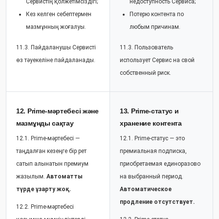
Сервистің қолжетімсіздігі;
недоступность Сервиса;
Кез келген себептермен
Потерю контента по
мазмұнның жоғалуы.
любым причинам.
11.3. Пайдаланушы Сервисті
11.3. Пользователь
өз тәуекеліне пайдаланады.
использует Сервис на свой
собственный риск.
12. Prime-мәртебесі және
13. Prime-статус и
мазмұнды сақтау
хранение контента
12.1. Prime-мәртебесі —
12.1. Prime-статус — это
таңдалған кезеңге бір рет
премиальная подписка,
сатып алынатын премиум
приобретаемая единоразово
жазылым.
Автоматты
на выбранный период.
түрде ұзарту жоқ.
Автоматическое
продление отсутствует.
12.2. Prime-мәртебесі