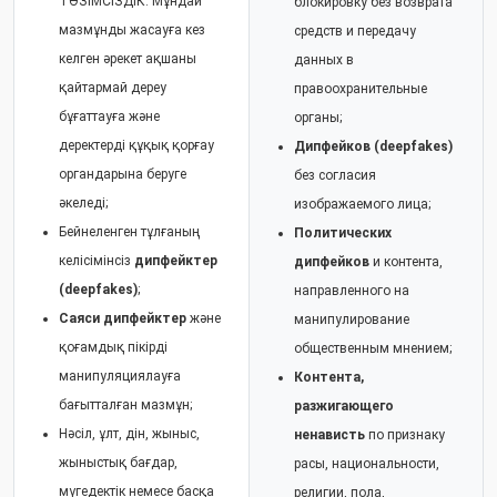
ТӨЗІМСІЗДІК. Мұндай
блокировку без возврата
мазмұнды жасауға кез
средств и передачу
келген әрекет ақшаны
данных в
қайтармай дереу
правоохранительные
бұғаттауға және
органы;
деректерді құқық қорғау
Дипфейков (deepfakes)
органдарына беруге
без согласия
әкеледі;
изображаемого лица;
Бейнеленген тұлғаның
Политических
келісімінсіз
дипфейктер
дипфейков
и контента,
(deepfakes)
;
направленного на
Саяси дипфейктер
және
манипулирование
қоғамдық пікірді
общественным мнением;
манипуляциялауға
Контента,
бағытталған мазмұн;
разжигающего
Нәсіл, ұлт, дін, жыныс,
ненависть
по признаку
жыныстық бағдар,
расы, национальности,
мүгедектік немесе басқа
религии, пола,