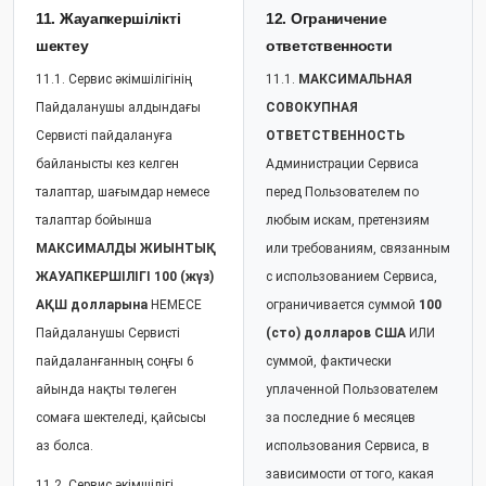
11. Жауапкершілікті
12. Ограничение
шектеу
ответственности
11.1. Сервис әкімшілігінің
11.1.
МАКСИМАЛЬНАЯ
Пайдаланушы алдындағы
СОВОКУПНАЯ
Сервисті пайдалануға
ОТВЕТСТВЕННОСТЬ
байланысты кез келген
Администрации Сервиса
талаптар, шағымдар немесе
перед Пользователем по
талаптар бойынша
любым искам, претензиям
МАКСИМАЛДЫ ЖИЫНТЫҚ
или требованиям, связанным
ЖАУАПКЕРШІЛІГІ
100 (жүз)
с использованием Сервиса,
АҚШ долларына
НЕМЕСЕ
ограничивается суммой
100
Пайдаланушы Сервисті
(сто) долларов США
ИЛИ
пайдаланғанның соңғы 6
суммой, фактически
айында нақты төлеген
уплаченной Пользователем
сомаға шектеледі, қайсысы
за последние 6 месяцев
аз болса.
использования Сервиса, в
зависимости от того, какая
11.2. Сервис әкімшілігі