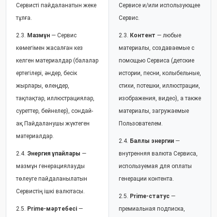
Сервисті пайдаланатын жеке
Сервисе и/или использующее
тұлға.
Сервис.
2.3.
Мазмұн
— Сервис
2.3.
Контент
— любые
көмегімен жасалған кез
материалы, создаваемые с
келген материалдар (балалар
помощью Сервиса (детские
ертегілері, әндер, бесік
истории, песни, колыбельные,
жырлары, өлеңдер,
стихи, потешки, иллюстрации,
тақпақтар, иллюстрациялар,
изображения, видео), а также
суреттер, бейнелер), сондай-
материалы, загружаемые
ақ Пайдаланушы жүктеген
Пользователем.
материалдар.
2.4.
Баллы энергии
—
2.4.
Энергия ұпайлары
—
внутренняя валюта Сервиса,
мазмұн генерациялауды
используемая для оплаты
төлеуге пайдаланылатын
генерации контента.
Сервистің ішкі валютасы.
2.5.
Prime-статус
—
2.5.
Prime-мәртебесі
—
премиальная подписка,