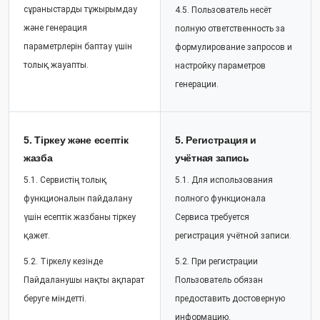
сұраныстарды тұжырымдау
4.5. Пользователь несёт
және генерация
полную ответственность за
параметрлерін баптау үшін
формулирование запросов и
толық жауапты.
настройку параметров
генерации.
5. Тіркеу және есептік
5. Регистрация и
жазба
учётная запись
5.1. Сервистің толық
5.1. Для использования
функционалын пайдалану
полного функционала
үшін есептік жазбаны тіркеу
Сервиса требуется
қажет.
регистрация учётной записи.
5.2. Тіркелу кезінде
5.2. При регистрации
Пайдаланушы нақты ақпарат
Пользователь обязан
беруге міндетті.
предоставить достоверную
информацию.