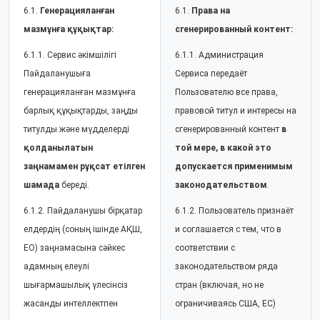
6.1.
Генерацияланған
6.1.
Права на
мазмұнға құқықтар:
сгенерированный контент:
6.1.1. Сервис әкімшілігі
6.1.1. Администрация
Пайдаланушыға
Сервиса передаёт
генерацияланған мазмұнға
Пользователю все права,
барлық құқықтарды, заңды
правовой титул и интересы на
титулды және мүдделерді
сгенерированный контент
в
қолданылатын
той мере, в какой это
заңнамамен рұқсат етілген
допускается применимым
шамада
береді.
законодательством
.
6.1.2. Пайдаланушы бірқатар
6.1.2. Пользователь признаёт
елдердің (соның ішінде АҚШ,
и соглашается с тем, что в
ЕО) заңнамасына сәйкес
соответствии с
адамның елеулі
законодательством ряда
шығармашылық үлесінсіз
стран (включая, но не
жасанды интеллектпен
ограничиваясь США, ЕС)