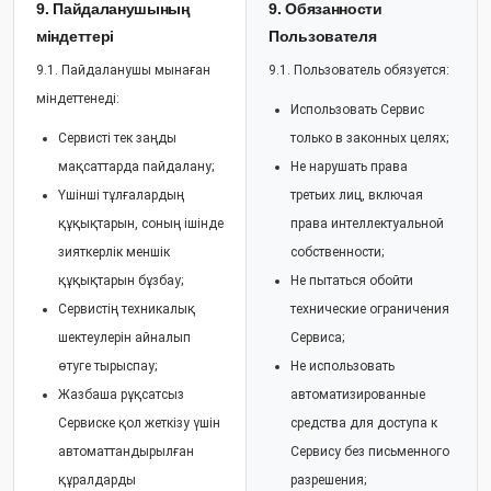
9. Пайдаланушының
9. Обязанности
міндеттері
Пользователя
9.1. Пайдаланушы мынаған
9.1. Пользователь обязуется:
міндеттенеді:
Использовать Сервис
Сервисті тек заңды
только в законных целях;
мақсаттарда пайдалану;
Не нарушать права
Үшінші тұлғалардың
третьих лиц, включая
құқықтарын, соның ішінде
права интеллектуальной
зияткерлік меншік
собственности;
құқықтарын бұзбау;
Не пытаться обойти
Сервистің техникалық
технические ограничения
шектеулерін айналып
Сервиса;
өтуге тырыспау;
Не использовать
Жазбаша рұқсатсыз
автоматизированные
Сервиске қол жеткізу үшін
средства для доступа к
автоматтандырылған
Сервису без письменного
құралдарды
разрешения;