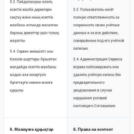
5.3. Пайдаланушы өзінің
есептік жазба деректерін
5.3. Пользователь несёт
сақтау және оның есептік
полную ответственность за
жазбасы астында жасалған
сохранность своих учётных
барлық әрекеттер үшін толық
данных и за все действия,
жауапты.
совершённые под его учётной
записью.
5.4. Сервис әкімшілігі осы
Келісім шарттары бұзылған
5.4. Администрация Сервиса
жағдайда есептік жазбаны
вправе заблокировать или
алдын ала ескертусіз
удалить учётную запись без
бұғаттауға немесе жоюға
предварительного
құқылы.
уведомления в случае
нарушения условий
настоящего Соглашения.
6. Мазмұнға құқықтар
6. Права на контент