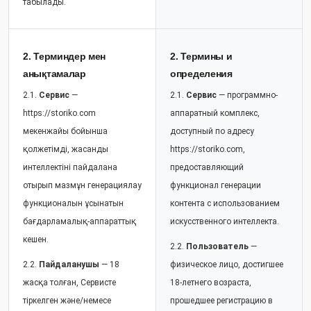
табылады.
2. Терминдер мен
2. Термины и
анықтамалар
определения
2.1.
Сервис
—
2.1.
Сервис
— программно-
https://storiko.com
аппаратный комплекс,
мекенжайы бойынша
доступный по адресу
қолжетімді, жасанды
https://storiko.com,
интеллектіні пайдалана
предоставляющий
отырып мазмұн генерациялау
функционал генерации
функционалын ұсынатын
контента с использованием
бағдарламалық-аппараттық
искусственного интеллекта.
кешен.
2.2.
Пользователь
—
2.2.
Пайдаланушы
— 18
физическое лицо, достигшее
жасқа толған, Сервисте
18-летнего возраста,
тіркелген және/немесе
прошедшее регистрацию в