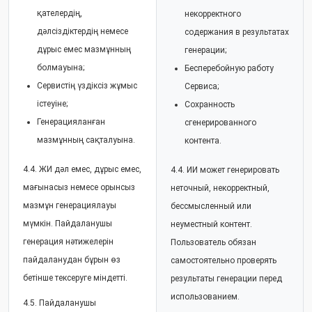
қателердің,
некорректного
дәлсіздіктердің немесе
содержания в результатах
дұрыс емес мазмұнның
генерации;
болмауына;
Бесперебойную работу
Сервистің үздіксіз жұмыс
Сервиса;
істеуіне;
Сохранность
Генерацияланған
сгенерированного
мазмұнның сақталуына.
контента.
4.4. ЖИ дәл емес, дұрыс емес,
4.4. ИИ может генерировать
мағынасыз немесе орынсыз
неточный, некорректный,
мазмұн генерациялауы
бессмысленный или
мүмкін. Пайдаланушы
неуместный контент.
генерация нәтижелерін
Пользователь обязан
пайдаланудан бұрын өз
самостоятельно проверять
бетінше тексеруге міндетті.
результаты генерации перед
использованием.
4.5. Пайдаланушы