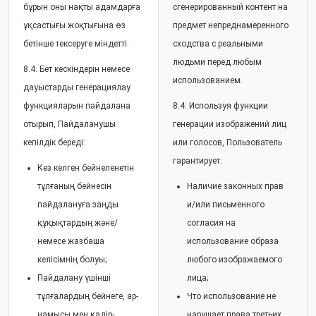
бұрын оны нақты адамдарға
сгенерированный контент на
ұқсастығы жоқтығына өз
предмет непреднамеренного
бетінше тексеруге міндетті.
сходства с реальными
людьми перед любым
8.4. Бет кескіндерін немесе
использованием.
дауыстарды генерациялау
функцияларын пайдалана
8.4. Используя функции
отырып, Пайдаланушы
генерации изображений лиц
кепілдік береді:
или голосов, Пользователь
гарантирует:
Кез келген бейнеленетін
тұлғаның бейнесін
Наличие законных прав
пайдалануға заңды
и/или письменного
құқықтардың және/
согласия на
немесе жазбаша
использование образа
келісімнің болуы;
любого изображаемого
Пайдалану үшінші
лица;
тұлғалардың бейнеге, ар-
Что использование не
намысы мен қадір-
нарушает права третьих