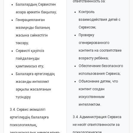
ответственность за:
Балалардың Сервиспен
Контроль
өзара әрекетін бақылау;
взаимодействия детей с
Генерацияланған
Сервисом;
мазмұнды баланың
Проверку
жасына сәйкестігін
сгенерированного
тексеру;
контента на соответствие
Сервисті қауіпсіз
возрасту ребёнка;
пайдалануды
Обеспечение безопасного
қамтамасыз ету;
использования Сервиса;
Балаларға ертегілердің
Объяснение детям, что
жасанды интеллект
контент создан
арқылы жасалғанын
искусственным
түсіндіру.
интеллектом.
3.4. Сервис әкімшілігі
3.4. Администрация Сервиса
ертегілердің балаларға
не несёт ответственности за
психологиялық,
психологическое,
эмоционалдық немесе мінез-