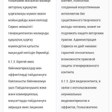
толығымен жасалған мазмұн
контент, полностью
авторлық құқықпен
созданный искусственным
қорғалмауы мүмкін екенін
интеллектом без
мойындайды және келіседі.
существенного творческого
Сервис әкімшілігі
вклада человека, может не
генерацияланған мазмұнды
подлежать защите авторским
құқықтық қорғау
правом. Администрация
мүмкіндігіне қатысты
Сервиса не даёт никаких
ешқандай кепілдік бермейді.
гарантий относительно
возможности правовой
6.1.3. Бірегей емес
защиты сгенерированного
бейнематериалдар мен
контента.
эффектілерді пайдалануға
байланысты бейнемазмұн
6.1.3. Для видеоконтента, в
үшін Пайдаланушыға жеке
связи с использованием
және коммерциялық
неуникальных
мақсаттарда пайдалануға
видеоматериалов и
айрықша емес лицензия
эффектов, Пользователю