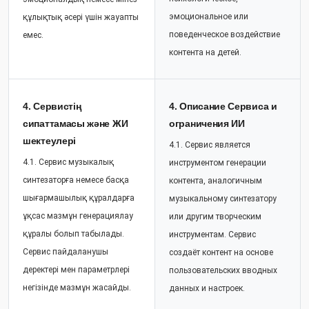
эмоциональное или
құлықтық әсері үшін жауапты
поведенческое воздействие
емес.
контента на детей.
4. Сервистің
4. Описание Сервиса и
сипаттамасы және ЖИ
ограничения ИИ
шектеулері
4.1. Сервис является
4.1. Сервис музыкалық
инструментом генерации
синтезаторға немесе басқа
контента, аналогичным
шығармашылық құралдарға
музыкальному синтезатору
ұқсас мазмұн генерациялау
или другим творческим
құралы болып табылады.
инструментам. Сервис
Сервис пайдаланушы
создаёт контент на основе
деректері мен параметрлері
пользовательских вводных
негізінде мазмұн жасайды.
данных и настроек.