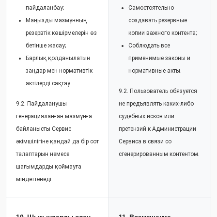
пайдаланбау;
Самостоятельно
Маңызды мазмұнның
создавать резервные
резервтік көшірмелерін өз
копии важного контента;
бетінше жасау;
Соблюдать все
Барлық қолданылатын
применимые законы и
заңдар мен нормативтік
нормативные акты.
актілерді сақтау.
9.2. Пользователь обязуется
9.2. Пайдаланушы
не предъявлять каких-либо
генерацияланған мазмұнға
судебных исков или
байланысты Сервис
претензий к Администрации
әкімшілігіне қандай да бір сот
Сервиса в связи со
талаптарын немесе
сгенерированным контентом.
шағымдарды қоймауға
міндеттенеді.