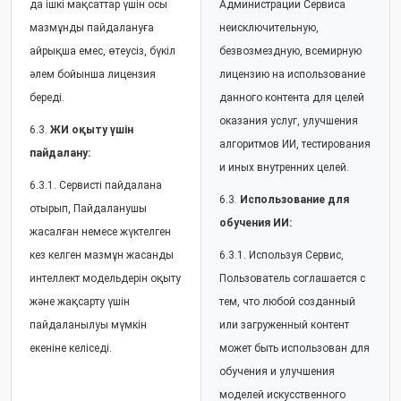
да ішкі мақсаттар үшін осы
Администрации Сервиса
мазмұнды пайдалануға
неисключительную,
айрықша емес, өтеусіз, бүкіл
безвозмездную, всемирную
әлем бойынша лицензия
лицензию на использование
береді.
данного контента для целей
оказания услуг, улучшения
6.3.
ЖИ оқыту үшін
алгоритмов ИИ, тестирования
пайдалану:
и иных внутренних целей.
6.3.1. Сервисті пайдалана
6.3.
Использование для
отырып, Пайдаланушы
обучения ИИ:
жасалған немесе жүктелген
кез келген мазмұн жасанды
6.3.1. Используя Сервис,
интеллект модельдерін оқыту
Пользователь соглашается с
және жақсарту үшін
тем, что любой созданный
пайдаланылуы мүмкін
или загруженный контент
екеніне келіседі.
может быть использован для
обучения и улучшения
моделей искусственного