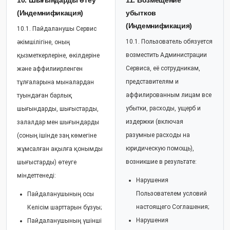
10. Шығындарды өтеу
11. Возмещение
(Индемнификация)
убытков
(Индемнификация)
10.1. Пайдаланушы Сервис
10.1. Пользователь обязуется
әкімшілігіне, оның
возместить Администрации
қызметкерлеріне, өкілдеріне
Сервиса, её сотрудникам,
және аффилиирленген
представителям и
тұлғаларына мыналардан
аффилированным лицам все
туындаған барлық
убытки, расходы, ущерб и
шығындарды, шығыстарды,
издержки (включая
залалдар мен шығындарды
разумные расходы на
(соның ішінде заң көмегіне
юридическую помощь),
жұмсалған ақылға қонымды
возникшие в результате:
шығыстарды) өтеуге
міндеттенеді:
Нарушения
Пользователем условий
Пайдаланушының осы
настоящего Соглашения;
Келісім шарттарын бұзуы;
Нарушения
Пайдаланушының үшінші