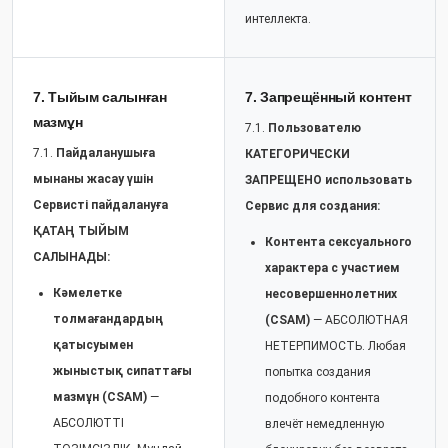
интеллекта.
7. Тыйым салынған
7. Запрещённый контент
мазмұн
7.1.
Пользователю
7.1.
Пайдаланушыға
КАТЕГОРИЧЕСКИ
мынаны жасау үшін
ЗАПРЕЩЕНО использовать
Сервисті пайдалануға
Сервис для создания:
ҚАТАҢ ТЫЙЫМ
Контента сексуального
САЛЫНАДЫ:
характера с участием
Кәмелетке
несовершеннолетних
толмағандардың
(CSAM)
— АБСОЛЮТНАЯ
қатысуымен
НЕТЕРПИМОСТЬ. Любая
жыныстық сипаттағы
попытка создания
мазмұн (CSAM)
—
подобного контента
АБСОЛЮТТІ
влечёт немедленную