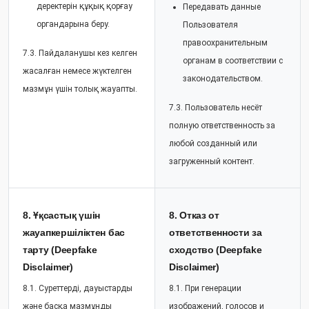
деректерін құқық қорғау
Передавать данные
органдарына беру.
Пользователя
правоохранительным
7.3. Пайдаланушы кез келген
органам в соответствии с
жасалған немесе жүктелген
законодательством.
мазмұн үшін толық жауапты.
7.3. Пользователь несёт
полную ответственность за
любой созданный или
загруженный контент.
8. Ұқсастық үшін
8. Отказ от
жауапкершіліктен бас
ответственности за
тарту (Deepfake
сходство (Deepfake
Disclaimer)
Disclaimer)
8.1. Суреттерді, дауыстарды
8.1. При генерации
және басқа мазмұнды
изображений, голосов и