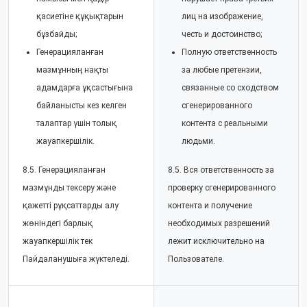
қасиетіне құқықтарын
лиц на изображение,
бұзбайды;
честь и достоинство;
Генерацияланған
Полную ответственность
мазмұнның нақты
за любые претензии,
адамдарға ұқсастығына
связанные со сходством
байланысты кез келген
сгенерированного
талаптар үшін толық
контента с реальными
жауапкершілік.
людьми.
8.5. Генерацияланған
8.5. Вся ответственность за
мазмұнды тексеру және
проверку сгенерированного
қажетті рұқсаттарды алу
контента и получение
жөніндегі барлық
необходимых разрешений
жауапкершілік тек
лежит исключительно на
Пайдаланушыға жүктеледі.
Пользователе.