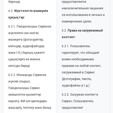
беріледі.
предоставляется
неисключительная лицензия
6.2.
Жүктелетін мазмұнға
на использование в личных и
құқықтар:
коммерческих целях.
6.2.1. Пайдаланушы Сервиске
6.2.
Права на загружаемый
жүктелетін кез келген
контент:
мазмұнға (фотосуреттер,
мәтіндер, аудиофайлдар
6.2.1. Пользователь
және т.б.) барлық қажетті
гарантирует, что обладает
құқықтарға ие екеніне
всеми необходимыми
кепілдік береді.
правами на любой контент,
загружаемый в Сервис
6.2.2. Мазмұнды Сервиске
(фотографии, тексты,
жүктей отырып,
аудиофайлы и т.д.).
Пайдаланушы Сервис
әкімшілігіне қызметтер
6.2.2. Загружая контент в
көрсету, ЖИ алгоритмдерін
Сервис, Пользователь
жақсарту, тестілеу және басқа
предоставляет