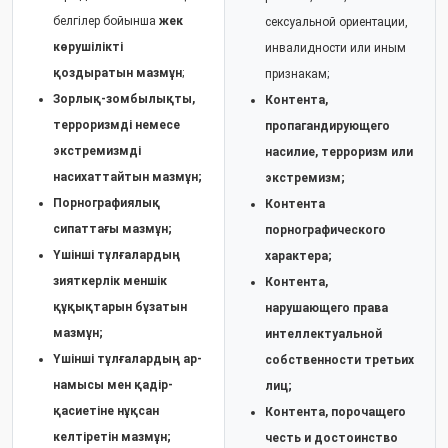
белгілер бойынша
жек
сексуальной ориентации,
көрушілікті
инвалидности или иным
қоздыратын мазмұн
;
признакам;
Зорлық-зомбылықты,
Контента,
терроризмді немесе
пропагандирующего
экстремизмді
насилие, терроризм или
насихаттайтын мазмұн;
экстремизм;
Порнографиялық
Контента
сипаттағы мазмұн;
порнографического
Үшінші тұлғалардың
характера;
зияткерлік меншік
Контента,
құқықтарын бұзатын
нарушающего права
мазмұн;
интеллектуальной
Үшінші тұлғалардың ар-
собственности третьих
намысы мен қадір-
лиц;
қасиетіне нұқсан
Контента, порочащего
келтіретін мазмұн;
честь и достоинство