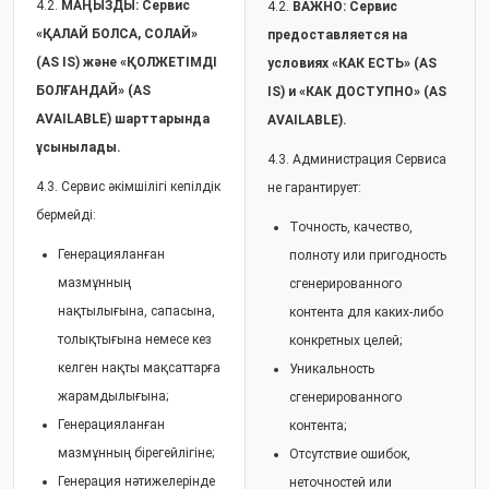
4.2.
МАҢЫЗДЫ: Сервис
4.2.
ВАЖНО: Сервис
«ҚАЛАЙ БОЛСА, СОЛАЙ»
предоставляется на
(AS IS) және «ҚОЛЖЕТІМДІ
условиях «КАК ЕСТЬ» (AS
БОЛҒАНДАЙ» (AS
IS) и «КАК ДОСТУПНО» (AS
AVAILABLE) шарттарында
AVAILABLE).
ұсынылады.
4.3. Администрация Сервиса
4.3. Сервис әкімшілігі кепілдік
не гарантирует:
бермейді:
Точность, качество,
Генерацияланған
полноту или пригодность
мазмұнның
сгенерированного
нақтылығына, сапасына,
контента для каких-либо
толықтығына немесе кез
конкретных целей;
келген нақты мақсаттарға
Уникальность
жарамдылығына;
сгенерированного
Генерацияланған
контента;
мазмұнның бірегейлігіне;
Отсутствие ошибок,
Генерация нәтижелерінде
неточностей или