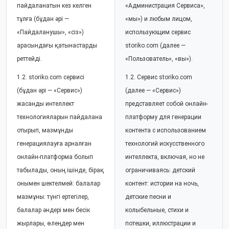
пайдаланатын кез келген
«Администрация Сервиса»,
тұлға (бұдан әрі —
«мы») и любым лицом,
«Пайдаланушы», «сіз»)
использующим сервис
арасындағы қатынастарды
storiko.com (далее —
реттейді.
«Пользователь», «вы»).
1.2. storiko.com сервисі
1.2. Сервис storiko.com
(бұдан әрі — «Сервис»)
(далее — «Сервис»)
жасанды интеллект
представляет собой онлайн-
технологияларын пайдалана
платформу для генерации
отырып, мазмұнды
контента с использованием
генерациялауға арналған
технологий искусственного
онлайн-платформа болып
интеллекта, включая, но не
табылады, оның ішінде, бірақ
ограничиваясь: детский
онымен шектелмей: балалар
контент: истории на ночь,
мазмұны: түнгі ертегілер,
детские песни и
балалар әндері мен бесік
колыбельные, стихи и
жырлары, өлеңдер мен
потешки, иллюстрации и