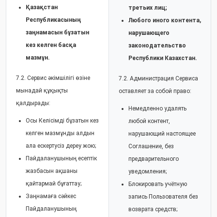
Қазақстан
третьих лиц;
Республикасының
Любого иного контента,
заңнамасын бұзатын
нарушающего
кез келген басқа
законодательство
мазмұн.
Республики Казахстан.
7.2. Сервис әкімшілігі өзіне
7.2. Администрация Сервиса
мынадай құқықты
оставляет за собой право:
қалдырады:
Немедленно удалять
Осы Келісімді бұзатын кез
любой контент,
келген мазмұнды алдын
нарушающий настоящее
ала ескертусіз дереу жою;
Соглашение, без
Пайдаланушының есептік
предварительного
жазбасын ақшаны
уведомления;
қайтармай бұғаттау;
Блокировать учётную
Заңнамаға сәйкес
запись Пользователя без
Пайдаланушының
возврата средств;