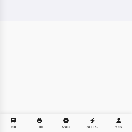
Hej! Jag är Storiko 👋
Jag berättar magiska
godnattsagor för dina barn 🌟
Läs en saga
Genom att börja använda tjänsten accepterar du:
Användarvillkor
,
Integritetspolicy
,
Återbetalningspolicy
Mitt
Topp
Skapa
Saldo
40
Meny