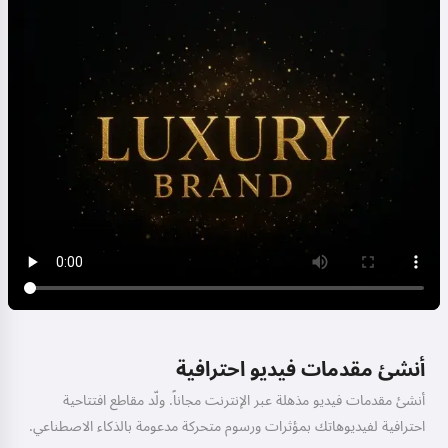
أنشئ مقدمات فيديو احترافية
أنشئ مقدمات فيديو مذهلة عبر الإنترنت مجاناً. ولّد مقاطع افتتاحية
احترافية لفيديوهاتك بمؤثرات ورسوم متحركة مدعومة بالذكاء الاصطناعي.