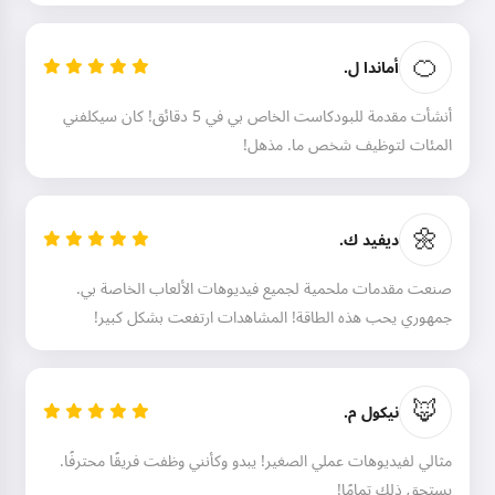
اقرأ حكاية
🍊
أماندا ل.
ببدء استخدام الخدمة، فإنك توافق على:
شروط الخدمة
,
سياسة
أنشأت مقدمة للبودكاست الخاص بي في 5 دقائق! كان سيكلفني
الخصوصية
,
سياسة استرداد الأموال
المئات لتوظيف شخص ما. مذهل!
🌼
ديفيد ك.
صنعت مقدمات ملحمية لجميع فيديوهات الألعاب الخاصة بي.
جمهوري يحب هذه الطاقة! المشاهدات ارتفعت بشكل كبير!
🦊
نيكول م.
مثالي لفيديوهات عملي الصغير! يبدو وكأنني وظفت فريقًا محترفًا.
يستحق ذلك تمامًا!