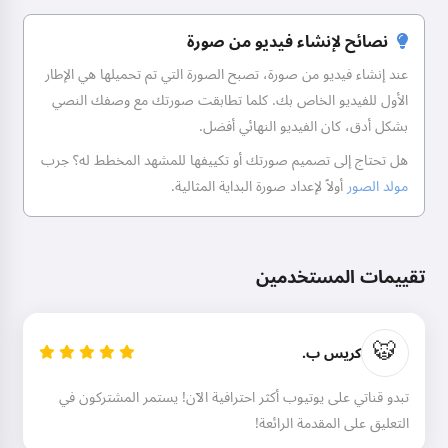
نصائح لإنشاء فيديو من صورة
عند إنشاء فيديو من صورة، تصبح الصورة التي تم تحميلها هي الإطار
الأول للفيديو الخاص بك. كلما تطابقت صورتك مع وصفك النصي
بشكل أدق، كان الفيديو النهائي أفضل.
هل تحتاج إلى تصميم صورتك أو تكييفها للمشهد المخطط له؟ جرب
مولد الصور
أولاً لإعداد صورة البداية المثالية.
تقييمات المستخدمين
مرحباً! أنا Storiko 👋
🐯
أروي حكايات سحرية قبل النوم
كريس ب.
لأطفالكم 🌟
تبدو قناتي على يوتيوب أكثر احترافية الآن! يستمر المشتركون في
التعليق على المقدمة الرائعة!