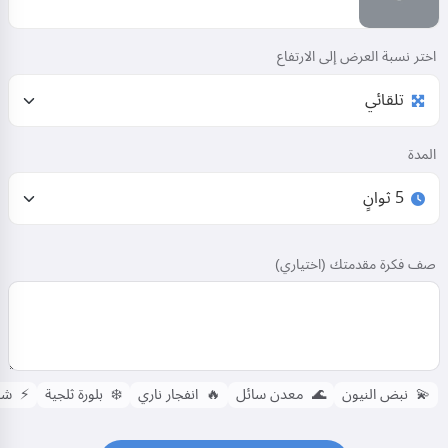
اختر نسبة العرض إلى الارتفاع
المدة
صف فكرة مقدمتك (اختياري)
💫
نبض النيون
🌊
معدن سائل
🔥
انفجار ناري
❄️
بلورة ثلجية
⚡
شحن