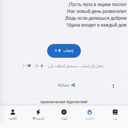
Пусть лупа в ящике поспит,
Нас новый день развеселит.
Ведь если делишься добром,
Удача входит в каждый дом!
إعجاب
9
مقابل كل إعجاب، سيحصل المؤلف على:
+5
+1
مشاركة
#детектив
#приключения
#тимми
#ватсон
#беатрис
#шерлок
#пушок
لي
الأفضل
إنشاء
الرصيد
40
القائمة
0
260