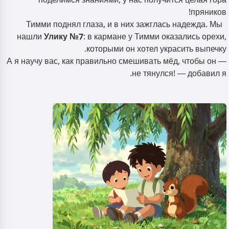
поделимся знаниями, у нас получится целая гора
пряников!
Тимми поднял глаза, и в них зажглась надежда. Мы
нашли
Улику №7
: в кармане у Тимми оказались орехи,
которыми он хотел украсить выпечку.
— А я научу вас, как правильно смешивать мёд, чтобы он
не тянулся! — добавил я.
مرحباً! أنا Storiko 👋