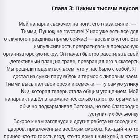
Глава 3: Пикник тысячи вкусов
Мой напарник вскочил на ноги, его глаза сияли. —
Тимми, Пушок, не грустите! У нас уже есть всё для
отличного праздника прямо сейчас! — воскликнул он. Его
импульсивность превратилась в прекрасную
организаторскую искру. Он начал быстро расстилать свой
детективный плащ на траве, превращая его в скатерть.
Мы решили поделиться всем, что у нас было с собой. Я
достал из сумки пару яблок и термос с липовым чаем.
Тимми высыпал свои орехи и семечки — ту самую
улику
№7
, которая теперь стала общим угощением. Мой
напарник нашёл в кармане несколько галет, которыми он
обычно подкармливал Ватсона, но пёс благородно
уступил их бельчонку.
Вскоре к нам заглянули и другие ребята из соседних
дворов, привлечённые весёлым смехом. Каждый что-то
принёс: кто-то горсть ягод, кто-то домашний хлеб, а кто-то