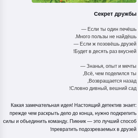
أروي حكايات سحرية قبل النوم
Секрет дружбы
لأطفالكم 🌟
Если ты один печёшь —
Много пользы не найдёшь.
اقرأ حكاية
Если ж позовёшь друзей —
Будет в десять раз вкусней!
Знанья, опыт и мечты —
ببدء استخدام الخدمة، فإنك توافق على:
شروط الخدمة
,
سياسة
Всё, чем поделился ты,
الخصوصية
,
سياسة استرداد الأموال
Возвращается назад,
Словно дивный, вешний сад!
Какая замечательная идея! Настоящий детектив знает:
прежде чем раскрыть дело до конца, нужно подкрепить
силы и объединить команду. Пикник — это лучший способ
превратить подозреваемых в друзей!