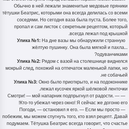
Обычно в ней лежали знаменитые медовые пряники
тётушки Беатрис, которыми она всегда делилась со всеми
соседями. Но сегодня ваза была пуста. Более того,
пропал и сам листок с секретным рецептом, который
всегда лежал под крышкой.
Улика №1:
На дне вазы мы обнаружили странную
жёлтую пушинку. Она была мягкой и пахла...
одуванчиками?
Улика №2:
Рядом с вазой на столешнице виднелся
мокрый след, похожий на отпечаток маленькой лапки, но
не собачьей.
Улика №3:
Окно было приоткрыто, и на подоконнике
лежал кусочек яркой шёлковой ленточки.
— Смотри! — мой напарник подпрыгнул от радости. —
Кто-то убежал через окно! Я сейчас же догоню его!
— Погоди, — остановил я его. — Если мы просто
побежим, мы можем спугнуть того, кто взял рецепт. Давай
подумаем. Тётушка Беатрис всегда говорит, что счастье