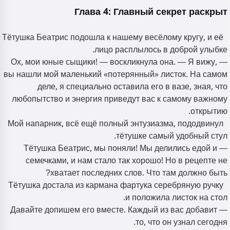
Глава 4: Главный секрет раскрыт
Тётушка Беатрис подошла к нашему весёлому кругу, и её
лицо расплылось в доброй улыбке.
— Ох, мои юные сыщики! — воскликнула она. — Я вижу,
вы нашли мой маленький «потерянный» листок. На самом
деле, я специально оставила его в вазе, зная, что
любопытство и энергия приведут вас к самому важному
открытию.
Мой напарник, всё ещё полный энтузиазма, пододвинул
тётушке самый удобный стул.
— Тётушка Беатрис, мы поняли! Мы делились едой и
семечками, и нам стало так хорошо! Но в рецепте не
хватает последних слов. Что там должно быть?
Тётушка достала из кармана фартука серебряную ручку
и положила листок на стол.
— Давайте допишем его вместе. Каждый из вас добавит
то, что он узнал сегодня.