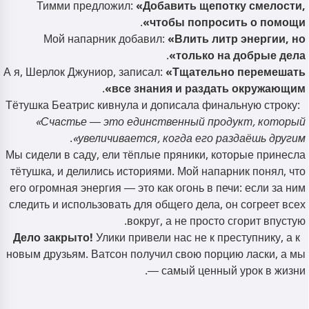
Тимми предложил:
«Добавить щепотку смелости,
.
чтобы попросить о помощи»
Мой напарник добавил:
«Влить литр энергии, но
.
только на добрые дела»
А я, Шерлок Джуниор, записал:
«Тщательно перемешать
.
все знания и раздать окружающим»
Тётушка Беатрис кивнула и дописала финальную строку:
«Счастье — это единственный продукт, который
.
увеличивается, когда его раздаёшь другим»
Мы сидели в саду, ели тёплые пряники, которые принесла
тётушка, и делились историями. Мой напарник понял, что
его огромная энергия — это как огонь в печи: если за ним
следить и использовать для общего дела, он согреет всех
вокруг, а не просто сгорит впустую.
Дело закрыто!
Улики привели нас не к преступнику, а к
новым друзьям. Ватсон получил свою порцию ласки, а мы
— самый ценный урок в жизни.