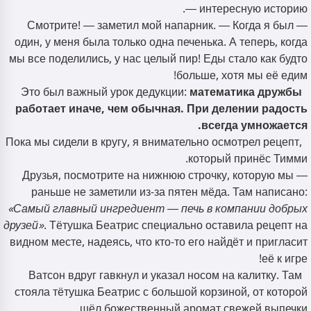
— интересную историю.
— Смотрите! — заметил мой напарник. — Когда я был
один, у меня была только одна печенька. А теперь, когда
мы все поделились, у нас целый пир! Еды стало как будто
больше, хотя мы её едим!
Это был важный урок дедукции:
математика дружбы
работает иначе, чем обычная. При делении радость
всегда умножается.
Пока мы сидели в кругу, я внимательно осмотрел рецепт,
который принёс Тимми.
— Друзья, посмотрите на нижнюю строчку, которую мы
раньше не заметили из-за пятен мёда. Там написано:
«Самый главный ингредиент — печь в компании добрых
друзей»
. Тётушка Беатрис специально оставила рецепт на
видном месте, надеясь, что кто-то его найдёт и пригласит
её к игре!
Ватсон вдруг гавкнул и указал носом на калитку. Там
стояла тётушка Беатрис с большой корзиной, от которой
шёл божественный аромат свежей выпечки.