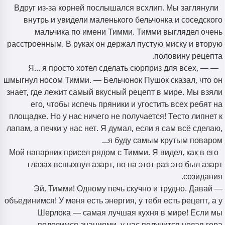
Вдруг из-за корней послышался всхлип. Мы заглянули
внутрь и увидели маленького бельчонка и соседского
мальчика по имени Тимми. Тимми выглядел очень
расстроенным. В руках он держал пустую миску и вторую
половину рецепта.
— Я... я просто хотел сделать сюрприз для всех, —
шмыгнул носом Тимми. — Бельчонок Пушок сказал, что он
знает, где лежит самый вкусный рецепт в мире. Мы взяли
его, чтобы испечь пряники и угостить всех ребят на
площадке. Но у нас ничего не получается! Тесто липнет к
лапам, а печки у нас нет. Я думал, если я сам всё сделаю,
я буду самым крутым поваром...
Мой напарник присел рядом с Тимми. Я видел, как в его
глазах вспыхнул азарт, но на этот раз это был азарт
созидания.
— Эй, Тимми! Одному печь скучно и трудно. Давай
объединимся! У меня есть энергия, у тебя есть рецепт, а у
Шерлока — самая лучшая кухня в мире! Если мы