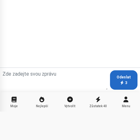
Odeslat
3
Moje
Nejlepší
Vytvořit
Zůstatek
40
Menu
Dobrodružné výpravy s Alexem
Sdílet