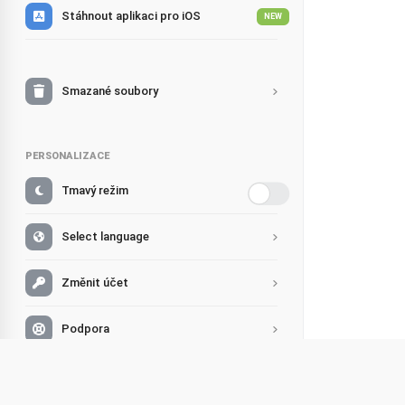
Stáhnout aplikaci pro iOS
NEW
Smazané soubory
PERSONALIZACE
Tmavý režim
Select language
Změnit účet
Podpora
FAQ
Lidové 
Sdílet