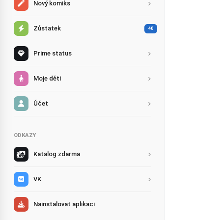
Nový komiks
Zůstatek
40
Prime status
Moje děti
Účet
ODKAZY
Katalog zdarma
VK
Nainstalovat aplikaci