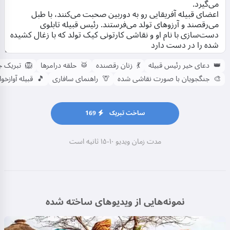
👑
دعای خیر رئیس قبیله
💃
زنان رقصنده
🥁
حلقه درامرها
🦁
تبریک ج
🎨
جنگجویان با صورت نقاشی شده
🦒
راهنمای سافاری
🎵
قبیله آوازخوا
ساخت تبریک
169
مدت زمان ویدیو ۱۰-۱۵ ثانیه است
نمونه‌هایی از ویدیوهای ساخته شده