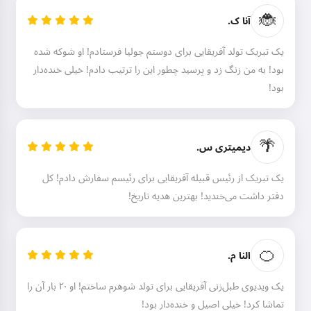
🐞
آنا ک.
یک تبریک تولد آفریقایی برای دوستم جولیا فرستادم! او شوکه شده
بود! به من زنگ زد و پرسید چطور این را ترتیب دادم! خیلی خنده‌دار
بود!
🌴
دیمیتری س.
یک تبریک از رئیس قبیله آفریقایی برای رئیسم سفارش دادم! کل
دفتر داشت می‌خندید! بهترین هدیه تاریخ!
سلام! من استوریکو هستم 👋
من قصه‌های جادویی قبل از خواب
🍊
النا م.
برای بچه‌های شما تعریف می‌کنم 🌟
یک ویدیوی طبل‌زنی آفریقایی برای تولد شوهرم ساختم! او ۲۰ بار آن را
تماشا کرد! خیلی اصیل و خنده‌دار بود!