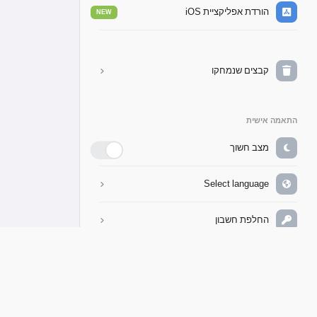
הורדת אפליקציית iOS
NEW
קבצים שנמחקו
התאמה אישית
מצב חשוך
Select language
החלפת חשבון
סיפורי ב
תמיכה
שיתוף
שאלות נפוצות
האזנה
Facebook