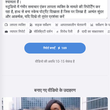
📺
लापता व्यक्ति
🎤
सड़क सर्वेक्षण
🚨
आपातकालीन चेतावनी
📊
सर्वेक्षण के 
💼
व्यापार रिपोर्ट
🎬
सेलिब्रिटी दर्शन
✊
विरोध रैली
👵
दादी का साक्षात्कार
⚖
रिपोर्ट बनाएँ
169
वीडियो की अवधि 10-15 सेकंड है
बनाए गए वीडियो के उदाहरण