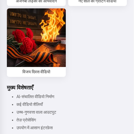
अजनबी लड़की का अभिवादन
नए साल का ग्रीटिंग वीडियो
विजय दिवस वीडियो
मुख्य विशेषताएँ
AI-संचालित वीडियो निर्माण
कई वीडियो शैलियाँ
उच्च-गुणवत्ता वाला आउटपुट
तेज़ प्रोसेसिंग
उपयोग में आसान इंटरफ़ेस