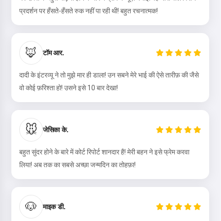
प्रदर्शन पर हँसते-हँसते रुक नहीं पा रही थी! बहुत रचनात्मक!
🦊
टॉम आर.
दादी के इंटरव्यू ने तो मुझे मार ही डाला! उन सबने मेरे भाई की ऐसे तारीफ़ की जैसे
वो कोई फ़रिश्ता हो! उसने इसे 10 बार देखा!
🐭
जेसिका के.
नमस्ते! मैं Storiko हूँ 👋
मैं आपके बच्चों के लिए जादुई सोने के समय की
बहुत सुंदर होने के बारे में कोर्ट रिपोर्ट शानदार है! मेरी बहन ने इसे फ्रेम करवा
कहानियाँ सुनाती हूँ 🌟
लिया! अब तक का सबसे अच्छा जन्मदिन का तोहफ़ा!
🐶
एक कहानी पढ़ें
माइक डी.