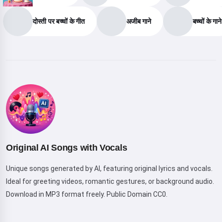
दोस्ती पर बच्चों के गीत
अजीब गाने
बच्चों के गाने
नमस्ते! मैं Storiko हूँ 👋
मैं आपके बच्चों के लिए जादुई सोने के समय की
कहानियाँ सुनाती हूँ 🌟
एक कहानी पढ़ें
Original AI Songs with Vocals
Unique songs generated by AI, featuring original lyrics and vocals.
सेवा का उपयोग शुरू करके, आप स्वीकार करते हैं:
सेवा की शर्तें
,
गोपनीयता नीति
,
Ideal for greeting videos, romantic gestures, or background audio.
धनवापसी नीति
Download in MP3 format freely. Public Domain CC0.