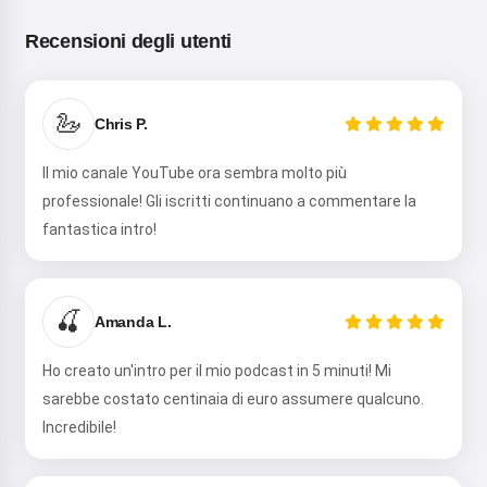
Recensioni degli utenti
🦢
Ciao! Sono Storiko 👋
Chris P.
Racconto magiche favole della
Il mio canale YouTube ora sembra molto più
buonanotte per i tuoi bambini 🌟
professionale! Gli iscritti continuano a commentare la
fantastica intro!
Leggi una favola
🍒
Amanda L.
Iniziando a utilizzare il servizio, accetti:
Termini di
Ho creato un'intro per il mio podcast in 5 minuti! Mi
servizio
,
Informativa sulla privacy
,
Politica di rimborso
sarebbe costato centinaia di euro assumere qualcuno.
Incredibile!