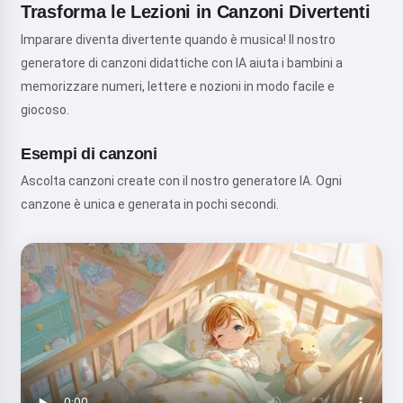
Trasforma le Lezioni in Canzoni Divertenti
Imparare diventa divertente quando è musica! Il nostro
generatore di canzoni didattiche con IA aiuta i bambini a
memorizzare numeri, lettere e nozioni in modo facile e
giocoso.
Esempi di canzoni
Ascolta canzoni create con il nostro generatore IA. Ogni
canzone è unica e generata in pochi secondi.
Ciao! Sono Storiko 👋
Racconto magiche favole della
buonanotte per i tuoi bambini 🌟
Leggi una favola