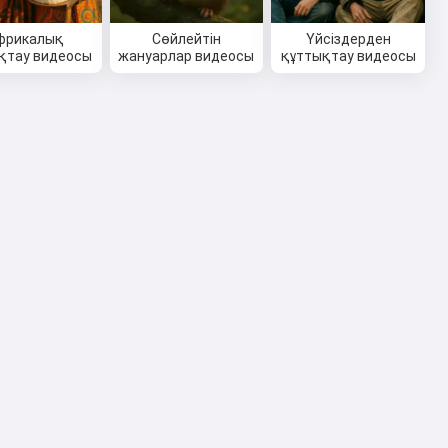
фрикалық
Сөйлейтін
Үйсіздерден
қтау видеосы
жануарлар видеосы
құттықтау видеосы