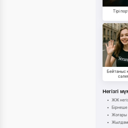
Тірі по
Бейтаныс
сәле
Негізгі мү
ЖЖ негі
Бірнеше
Жоғары 
Жылдам