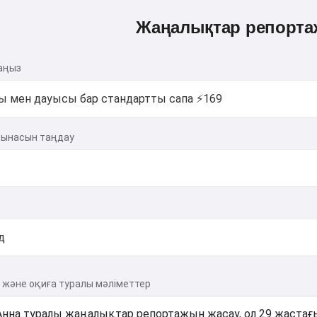
Жаңалықтар репорт
аңыз
тынасын таңдау
және оқиға туралы мәліметтер