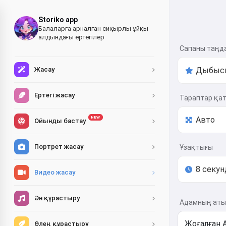
Storiko app
Балаларға арналған сиқырлы ұйқы
алдындағы ертегілер
Сапаны таңд
Жасау
Ертегі жасау
Тараптар қа
NEW
Ойынды бастау
Портрет жасау
Ұзақтығы
Видео жасау
Ән құрастыру
Адамның аты 
Өлең құрастыру