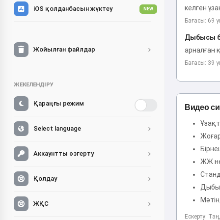
келген ұза
iOS қолданбасын жүктеу
NEW
Бағасы: 69 ү
Дыбысы ба
Жойылған файлдар
арналған қ
Бағасы: 39 ү
ЖЕКЕЛЕНДІРУ
Қараңғы режим
Видео с
Ұзақт
Select language
Жоғар
Бірне
Аккаунтты өзгерту
ЖЖ не
Станд
Қолдау
Дыбыс
Мәтін
ЖҚС
Ескерту: Та