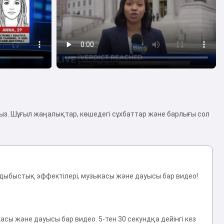
з. Шұғыл жаңалықтар, көшедегі сұхбаттар және барлығы сол
дыбыстық эффектілері, музыкасы және дауысы бар видео!
сы және дауысы бар видео. 5-тен 30 секундқа дейінгі кез