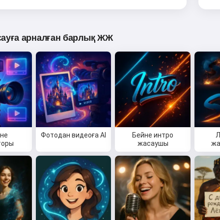
сауға арналған барлық ЖЖ
йне
Фотодан видеоға AI
Бейне интро
Л
торы
жасаушы
жа