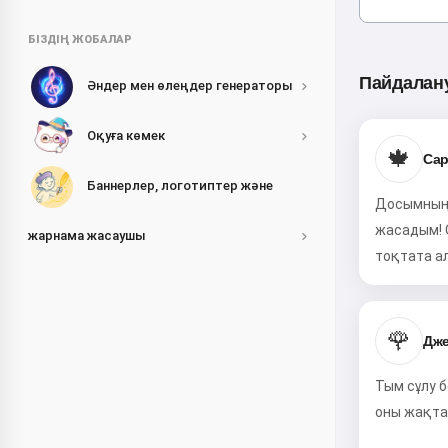
БІЗДІҢ ЖОБАЛАР
Пайдалан
Әндер мен өлеңдер генераторы
Оқуға көмек
🍁
Сар
Баннерлер, логотиптер және
Досымның 
жасадым! 
жарнама жасаушы
тоқтата ал
🌹
Дже
Тым сұлу б
оны жақта