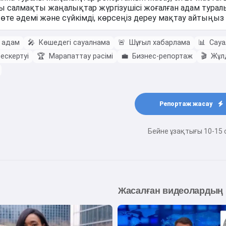
і адам
🎤
Көшедегі сауалнама
🚨
Шұғыл хабарлама
📊
Сауа
ескертуі
🏆
Марапаттау рәсімі
💼
Бизнес-репортаж
🎬
Жұл
Репортаж жасау
Бейне ұзақтығы 10-15 
Жасалған видеолардың