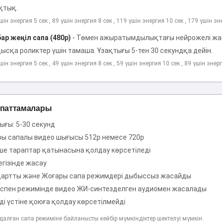
қтық.
шін энергия 5 сек , 89 үшін энергия 8 сек , 119 үшін энергия 10 сек , 179 үшін эн
р жеңіл сапа (480p)
-
Төмен ажыратымдылықтағы нейрожелі жаса
ысқа роликтер үшін тамаша. Ұзақтығы 5-тен 30 секундқа дейін.
шін энергия 5 сек , 49 үшін энергия 8 сек , 59 үшін энергия 10 сек , 89 үшін энер
ипаттамалары
ығы: 5-30 секунд
ы сапалы видео шығысы 512p немесе 720p
ше тараптар қатынасына қолдау көрсетіледі
гізінде жасау
артты және Жоғары сапа режимдері дыбыссыз жасайды
пен режимінде видео ЖИ-синтезделген аудиомен жасалады
ді үстіне қоюға қолдау көрсетілмейді
ңдалған сапа режиміне байланысты кейбір мүмкіндіктер шектелуі мүмкін.