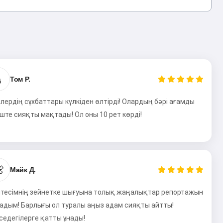

Том Р.
лердің сұхбаттары күлкіден өлтірді! Олардың бәрі ағамды
іште сияқты мақтады! Ол оны 10 рет көрді!

Майк Д.
птесімнің зейнетке шығуына толық жаңалықтар репортажын
адым! Барлығы ол туралы аңыз адам сияқты айтты!
седегілерге қатты ұнады!