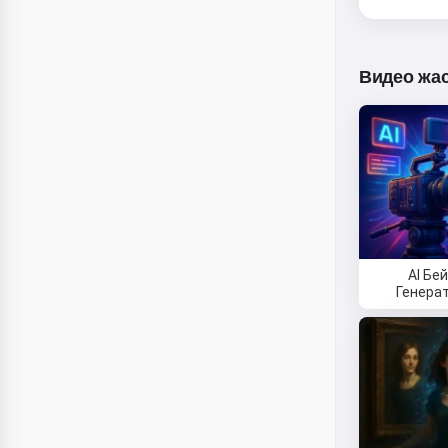
Видео жа
AI Бе
Генера