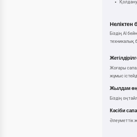
Қолдану
Неліктен 
Біздің AI бе
техникалық б
Жетілдіріл
Жоғары сапа
жұмыс істейд
Жылдам өң
Біздің оңтай
Кәсіби сап
Әлеуметтік ж