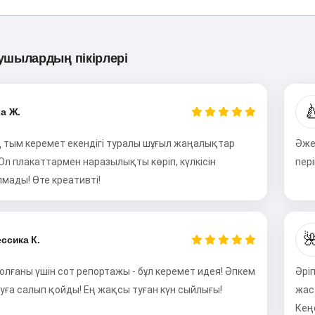
Сәлем! Мен Storiko 👋
Мен сіздің балаларыңызға
сиқырлы ұйқы алдындағы
ушылардың пікірлері
ертегілер айтамын 🌟

а Ж.
Ертегіні оқу
тым керемет екендігі туралы шұғыл жаңалықтар
Әже
Ол плакаттармен наразылықты көріп, күлкісін
пер
мады! Өте креативті!
Сервисті пайдалануды бастау арқылы сіз мынаны
қабылдайсыз:
Қызмет көрсету шарттары
,
Құпиялылық
саясаты
,
Қайтару саясаты

ссика К.
олғаны үшін сот репортажы - бұл керемет идея! Әпкем
Әрі
уға салып қойды! Ең жақсы туған күн сыйлығы!
жас
Кең