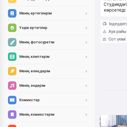
Менің ертегілерім
📺
Іздеудег
Үздік ертегілер
⚠️
Ауа райы 
⚖️
Сот үкімі
Менің фотосуретім
Менің клиптерім
Менің өлеңдерім
Менің әндерім
Комикстер
Менің комикстерім