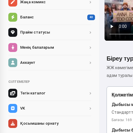
Жаңа комикс
Баланс
40
Прайм статусы
Менің балаларым
Біреу ту
Аккаунт
ЖЖ көмегіме
адам туралы 
СІЛТЕМЕЛЕР
Тегін каталог
Қолжетім
Дыбысы м
VK
Стандартт
Бағасы: 169 
Қосымшаны орнату
Дыбысы ба