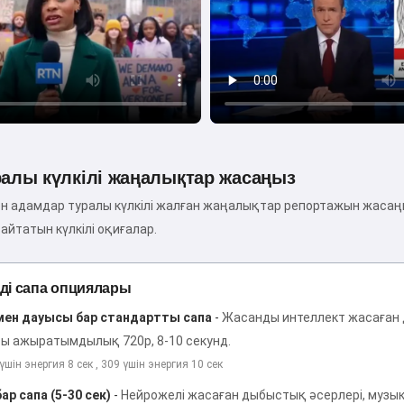
ралы күлкілі жаңалықтар жасаңыз
н адамдар туралы күлкілі жалған жаңалықтар репортажын жасаңы
айтатын күлкілі оқиғалар.
ді сапа опциялары
ен дауысы бар стандартты сапа
-
Жасанды интеллект жасаған 
ы ажыратымдылық 720p, 8-10 секунд.
үшін энергия 8 сек , 309 үшін энергия 10 сек
р сапа (5-30 сек)
-
Нейрожелі жасаған дыбыстық әсерлері, музыка