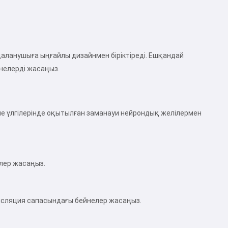
даланушыға ыңғайлы дизайнмен біріктіреді. Ешқандай
йнелерді жасаңыз.
е үлгілерінде оқытылған заманауи нейрондық желілермен
елер жасаңыз.
ансляция сапасындағы бейнелер жасаңыз.