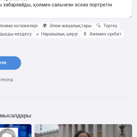
лнама нәтижелері
🌍
Әлем жаңалықтары
🔍
Тергеу
дызды кездесу
✊
Наразылық шеруі
👵
Әжемен сұхбат
169
секунд
 мысалдары