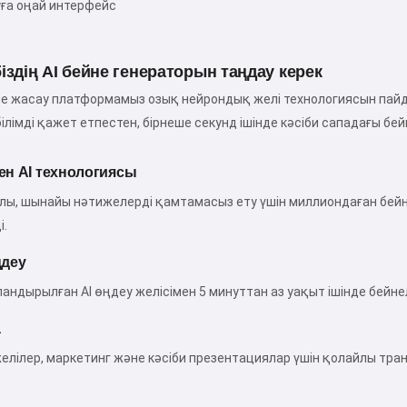
ға оңай интерфейс
біздің AI бейне генераторын таңдау керек
йне жасау платформамыз озық нейрондық желі технологиясын пай
ілімді қажет етпестен, бірнеше секунд ішінде кәсіби сападағы бе
ген AI технологиясы
лы, шынайы нәтижелерді қамтамасыз ету үшін миллиондаған бейн
і.
деу
ландырылған AI өңдеу желісімен 5 минуттан аз уақыт ішінде бейн
а
елілер, маркетинг және кәсіби презентациялар үшін қолайлы тр