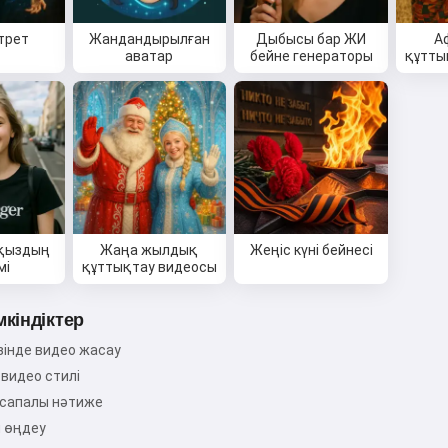
ртрет
Жандандырылған
Дыбысы бар ЖИ
А
аватар
бейне генераторы
құтты
 қыздың
Жаңа жылдық
Жеңіс күні бейнесі
мі
құттықтау видеосы
мкіндіктер
зінде видео жасау
 видео стилі
сапалы нәтиже
 өңдеу