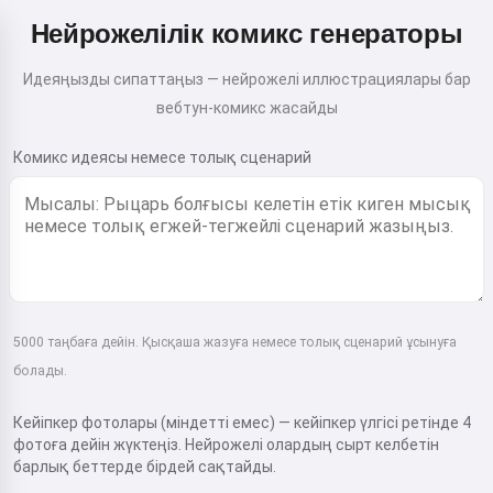
Нейрожелілік комикс генераторы
Идеяңызды сипаттаңыз — нейрожелі иллюстрациялары бар
вебтун-комикс жасайды
Комикс идеясы немесе толық сценарий
5000 таңбаға дейін. Қысқаша жазуға немесе толық сценарий ұсынуға
болады.
Кейіпкер фотолары (міндетті емес) — кейіпкер үлгісі ретінде 4
фотоға дейін жүктеңіз. Нейрожелі олардың сырт келбетін
барлық беттерде бірдей сақтайды.
Сәлем! Мен Storiko 👋