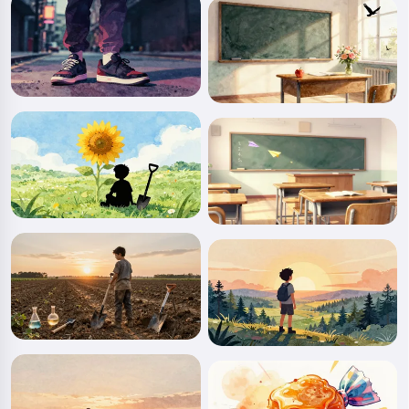
Сәлем! Мен Storiko 👋
Мен сіздің балаларыңызға
сиқырлы ұйқы алдындағы
ертегілер айтамын 🌟
Ертегіні оқу
Сервисті пайдалануды бастау арқылы сіз мынаны
қабылдайсыз:
Қызмет көрсету шарттары
,
Құпиялылық
саясаты
,
Қайтару саясаты