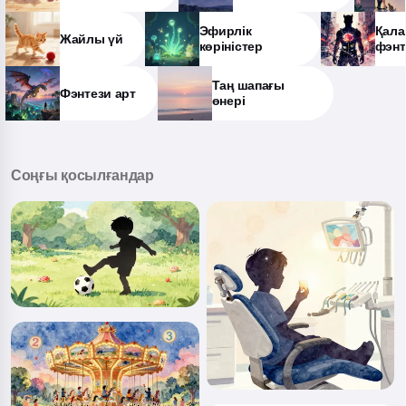
Эфирлік
Қала
Жайлы үй
көріністер
фэнт
Таң шапағы
Фэнтези арт
өнері
Соңғы қосылғандар