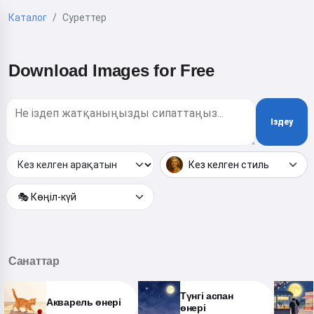
Каталог
Суреттер
Download Images for Free
Іздеу
Кез келген стиль
🎭 Көңіл-күй
Санаттар
Түнгі аспан
Акварель өнері
өнері