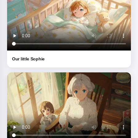
dormir para seus filhos 🌟
Leia uma história
Ao começar a usar o serviço, você aceita:
Termos de
Our little Sophie
Serviço
,
Política de Privacidade
,
Política de Reembolso