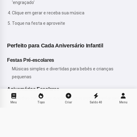
'engraçado'
Clique em gerar e receba sua música
Toque na festa e aproveite
Perfeito para Cada Aniversário Infantil
Festas Pré-escolares
Músicas simples e divertidas para bebês e crianças
pequenas
Aniversários Escolares
Melodias cativantes que os colegas podem cantar junto
Meu
Topo
Criar
Saldo
40
Menu
Celebrações Temáticas
Músicas que combinam com temas de princesa, super-
Compartilhar
herói ou espaço