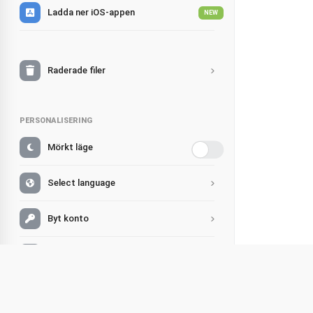
Ladda ner iOS-appen
NEW
Raderade filer
PERSONALISERING
Mörkt läge
Select language
Byt konto
Support
Djursag
Dela
FAQ