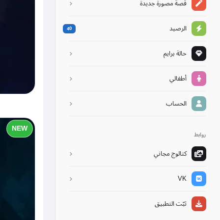
قصة مصورة جديدة
الرصيد
40
حالة برايم
أطفالي
الحساب
NEW
روابط
كتالوج مجاني
VK
ثبّت التطبيق