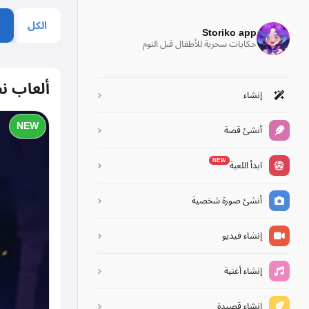
الكل
Storiko app
حكايات سحرية للأطفال قبل النوم
ألعاب ن
إنشاء
NEW
أنشئ قصة
NEW
ابدأ اللعبة
أنشئ صورة شخصية
إنشاء فيديو
إنشاء أغنية
إنشاء قصيدة