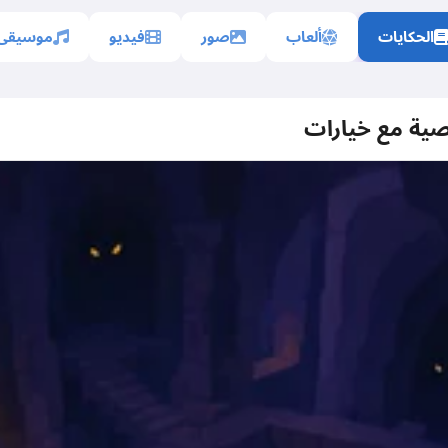
الحكايات
ألعاب
صور
فيديو
موسيقى
صية مع خيارات