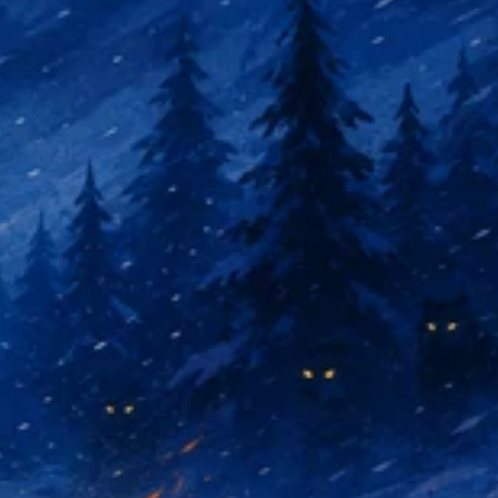
مرحباً! أنا Storiko 👋
أروي حكايات سحرية قبل النوم
لأطفالكم 🌟
اقرأ حكاية
ببدء استخدام الخدمة، فإنك توافق على:
شروط الخدمة
,
سياسة
الخصوصية
,
سياسة استرداد الأموال