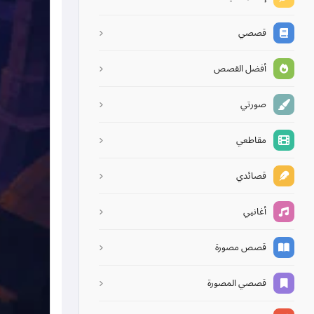
قصصي
أفضل القصص
صورتي
مقاطعي
قصائدي
أغانيي
قصص مصورة
قصصي المصورة