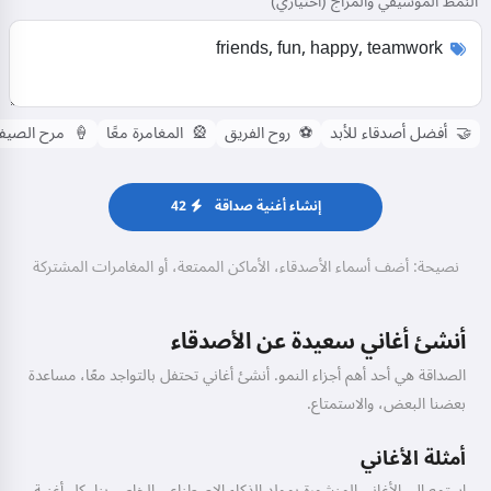
النمط الموسيقي والمزاج (اختياري)
🤝
أفضل أصدقاء للأبد
⚽
روح الفريق
🎡
المغامرة معًا
🍦
مرح الصي
إنشاء أغنية صداقة
42
نصيحة: أضف أسماء الأصدقاء، الأماكن الممتعة، أو المغامرات المشتركة
أنشئ أغاني سعيدة عن الأصدقاء
الصداقة هي أحد أهم أجزاء النمو. أنشئ أغاني تحتفل بالتواجد معًا، مساعدة
بعضنا البعض، والاستمتاع.
أمثلة الأغاني
استمع إلى الأغاني المنشورة بمولد الذكاء الاصطناعي الخاص بنا. كل أغنية