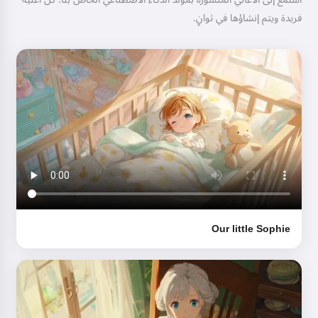
فريدة ويتم إنشاؤها في ثوانٍ.
مرحباً! أنا Storiko 👋
أروي حكايات سحرية قبل النوم
لأطفالكم 🌟
اقرأ حكاية
ببدء استخدام الخدمة، فإنك توافق على:
شروط الخدمة
,
سياسة
Our little Sophie
الخصوصية
,
سياسة استرداد الأموال