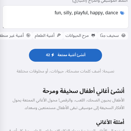
النمط الموسيقي والمزاج (اختياري)
😂
سخيف جدًا
🐸
مرح الحيوانات
🍕
أغنية الطعام
🤪
أغنية غير منطق
أنشئ أغنية ممتعة
42
نصيحة: أضف كلمات مضحكة، حيوانات، أو مخلوقات مختلقة
أنشئ أغاني أطفال سخيفة ومرحة
الأطفال يحبون الضحك، اللعب، والرقص! محول الأغاني الممتعة يحول
الأفكار السخيفة إلى موسيقى تبقى الأطفال مستمتعين وسعداء.
أمثلة الأغاني
استمع إلى الأغاني المنشورة بمولد الذكاء الاصطناعي الخاص بنا. كل أغنية