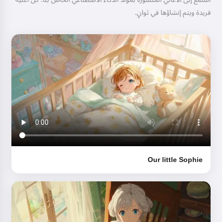
فريدة ويتم إنشاؤها في ثوانٍ.
مرحباً! أنا Storiko 👋
أروي حكايات سحرية قبل النوم
لأطفالكم 🌟
اقرأ حكاية
ببدء استخدام الخدمة، فإنك توافق على:
شروط الخدمة
,
سياسة
Our little Sophie
الخصوصية
,
سياسة استرداد الأموال