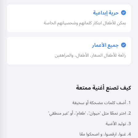
حرية إبداعية
يمكن للأطفال ابتكار كلماتهم وشخصياتهم الخاصة
جميع الأعمار
رائعة للأطفال الصغار، الأطفال، والمراهقين
كيف تصنع أغنية ممتعة
أضف كلمات مضحكة أو سخيفة
اختر نمطًا مثل 'حيوان'، 'طعام'، أو 'غير منطقي'
توليد الأغنية
غنوا، ارقصوا، و اضحكوا معًا