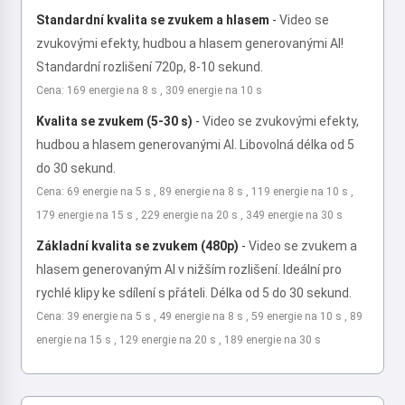
Standardní kvalita se zvukem a hlasem
-
Video se
zvukovými efekty, hudbou a hlasem generovanými AI!
Standardní rozlišení 720p, 8-10 sekund.
Cena: 169 energie na 8 s , 309 energie na 10 s
Kvalita se zvukem (5-30 s)
-
Video se zvukovými efekty,
hudbou a hlasem generovanými AI. Libovolná délka od 5
do 30 sekund.
Cena: 69 energie na 5 s , 89 energie na 8 s , 119 energie na 10 s ,
179 energie na 15 s , 229 energie na 20 s , 349 energie na 30 s
Základní kvalita se zvukem (480p)
-
Video se zvukem a
hlasem generovaným AI v nižším rozlišení. Ideální pro
rychlé klipy ke sdílení s přáteli. Délka od 5 do 30 sekund.
Cena: 39 energie na 5 s , 49 energie na 8 s , 59 energie na 10 s , 89
energie na 15 s , 129 energie na 20 s , 189 energie na 30 s