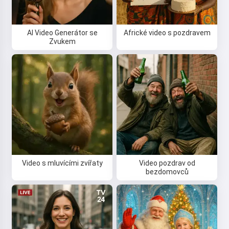
AI Video Generátor se
Africké video s pozdravem
Zvukem
Video s mluvícími zvířaty
Video pozdrav od
bezdomovců