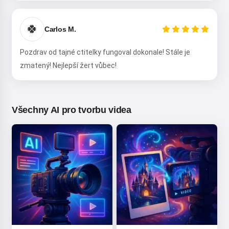
🍀
Carlos M.
Přečíst pohádku
Pozdrav od tajné ctitelky fungoval dokonale! Stále je
zmatený! Nejlepší žert vůbec!
Používáním služby souhlasíte s:
Podmínky služby
,
Zásady
ochrany osobních údajů
,
Zásady vrácení peněz
Všechny AI pro tvorbu videa