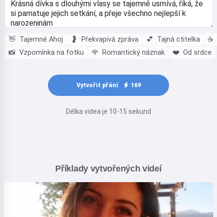
👋
Tajemné Ahoj
🤰
Překvapivá zpráva
💕
Tajná ctitelka
☕
📸
Vzpomínka na fotku
🌹
Romantický náznak
❤️
Od srdce
Vytvořit přání
169
Délka videa je 10-15 sekund
Příklady vytvořených videí