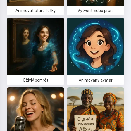
Animovat staré fotky
Vytvořit video přání
Oživlý portrét
Animovaný avatar