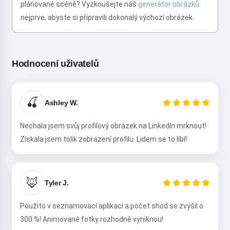
plánované scéně? Vyzkoušejte náš
generátor obrázků
nejprve, abyste si připravili dokonalý výchozí obrázek.
Ahoj! Jsem Storiko 👋
Vyprávím kouzelné pohádky na
dobrou noc pro vaše děti 🌟
Hodnocení uživatelů
Přečíst pohádku
🍒
Ashley W.
Nechala jsem svůj profilový obrázek na LinkedIn mrknout!
Používáním služby souhlasíte s:
Podmínky služby
,
Zásady
Získala jsem tolik zobrazení profilu. Lidem se to líbí!
ochrany osobních údajů
,
Zásady vrácení peněz
🦊
Tyler J.
Použito v seznamovací aplikaci a počet shod se zvýšil o
300 %! Animované fotky rozhodně vyniknou!