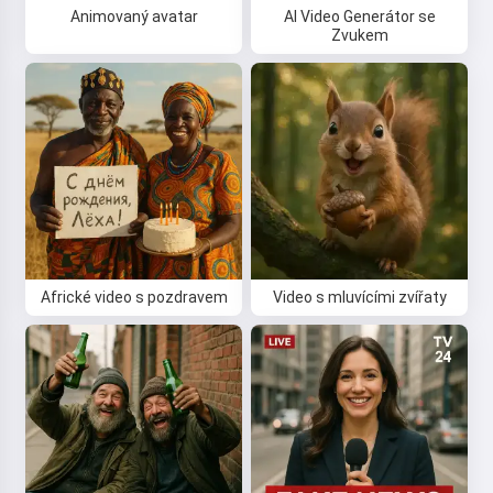
Animovaný avatar
AI Video Generátor se
Zvukem
Africké video s pozdravem
Video s mluvícími zvířaty