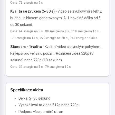
Cena: 79 energie na 5 s
Kvalita se zvukem (5-30 s)
-
Video se zvukovými efekty,
hudbou a hlasem generovanými AI. Libovolná délka od 5
do 30 sekund.
Cena: 69 energie na 5 s , 89 energie na 8 s , 119 energie na 10 s ,
179 energie na 15 s , 229 energie na 20 s , 349 energie na 30 s
Standardní kvalita
-
Kvalitní video s plynulým pohybem.
Nejlepší pro většinu použití. Rozlišení videa 520p (5
sekund) nebo 720p (10 sekund).
Cena: 39 energie na 5 s , 79 energie na 10 s
Specifikace videa
Délka: 5–30 sekund
Vysoká kvalita videa 512p nebo 720p
Podpora více poměrů stran