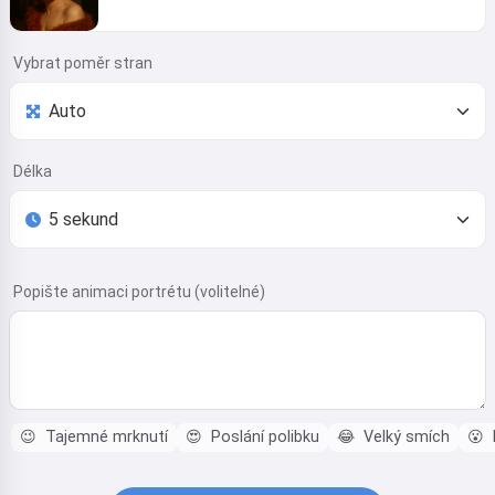
Vybrat poměr stran
Délka
Popište animaci portrétu (volitelné)
😉
Tajemné mrknutí
😍
Poslání polibku
😂
Velký smích
😮