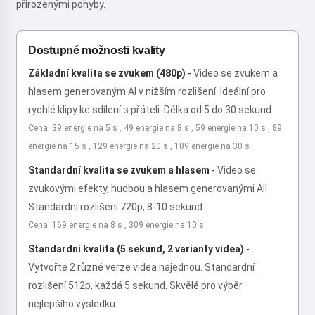
přirozenými pohyby.
Dostupné možnosti kvality
Základní kvalita se zvukem (480p)
-
Video se zvukem a
hlasem generovaným AI v nižším rozlišení. Ideální pro
rychlé klipy ke sdílení s přáteli. Délka od 5 do 30 sekund.
Cena: 39 energie na 5 s , 49 energie na 8 s , 59 energie na 10 s , 89
energie na 15 s , 129 energie na 20 s , 189 energie na 30 s
Standardní kvalita se zvukem a hlasem
-
Video se
zvukovými efekty, hudbou a hlasem generovanými AI!
Standardní rozlišení 720p, 8-10 sekund.
Cena: 169 energie na 8 s , 309 energie na 10 s
Standardní kvalita (5 sekund, 2 varianty videa)
-
Vytvořte 2 různé verze videa najednou. Standardní
rozlišení 512p, každá 5 sekund. Skvělé pro výběr
nejlepšího výsledku.