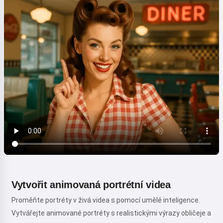
Vytvořit animovaná portrétní videa
Proměňte portréty v živá videa s pomocí umělé inteligence.
Vytvářejte animované portréty s realistickými výrazy obličeje a