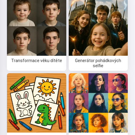
Ahoj! Jsem Storiko 👋
Vyprávím kouzelné pohádky na
dobrou noc pro vaše děti 🌟
Transformace věku dítěte
Generátor pohádkových
Přečíst pohádku
selfie
Používáním služby souhlasíte s:
Podmínky služby
,
Zásady
ochrany osobních údajů
,
Zásady vrácení peněz