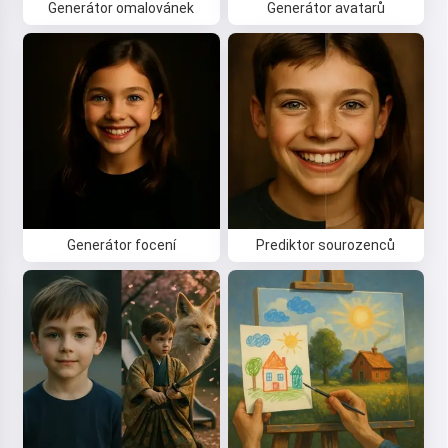
Generátor omalovánek
Generátor avatarů
Generátor focení
Prediktor sourozenců