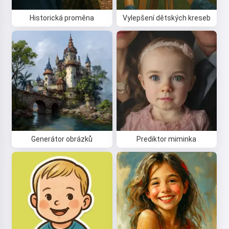
Historická proměna
Vylepšení dětských kreseb
Generátor obrázků
Prediktor miminka