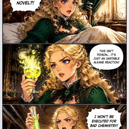
Gutenachtсказки für Ihre Kinder
🌟
Eine сказка lesen
Durch die Nutzung des Services akzeptieren Sie:
Nutzungsbedingungen
,
Datenschutzrichtlinie
,
Rückgaberichtlinie