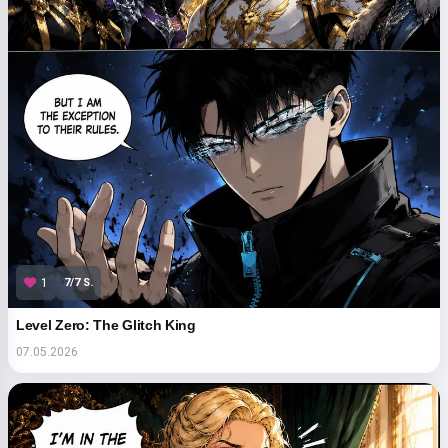
7/7 S.
1
Level Zero: The Glitch King
07.05.2026
Hallo! Ich bin Storiko 👋
Ich erzähle magische