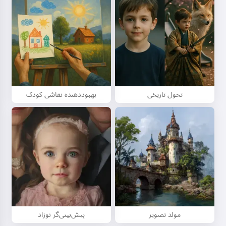
خواندن یک قصه
با شروع استفاده از سرویس، شما می‌پذیرید:
شرایط خدمات
,
سیاست
حفظ حریم خصوصی
,
سیاست بازپرداخت
تحول تاریخی
بهبوددهنده نقاشی کودک
مولد تصویر
پیش‌بینی‌گر نوزاد