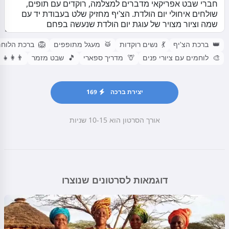
רכת הלוחם
🦁
מעגל מתופפים
🥁
נשים רוקדות
💃
ברכת הצ'יף
👑
‍👩‍👧‍👦
שבט מזמר
🎵
מדריך ספארי
🦒
לוחמים עם ציורי פנים
🎨
169
יצירת ברכה
אורך הסרטון הוא 10-15 שניות
דוגמאות לסרטונים שנוצרו