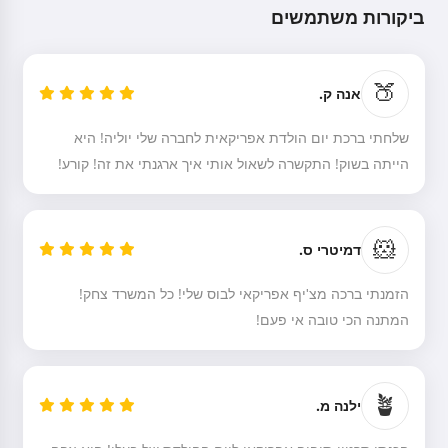
ביקורות משתמשים
🍑
אנה ק.
שלחתי ברכת יום הולדת אפריקאית לחברה שלי יוליה! היא
הייתה בשוק! התקשרה לשאול אותי איך ארגנתי את זה! קורע!
🐹
דמיטרי ס.
הזמנתי ברכה מצ'יף אפריקאי לבוס שלי! כל המשרד צחק!
המתנה הכי טובה אי פעם!
היי! אני Storiko 👋
אני מספרת סיפורי לילה טוב
קסומים לילדים שלכם 🌟
🪴
ילנה מ.