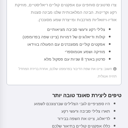
צרו סרטונים סוחפים עם אפקטים קוליים ריאליסטיים, מוזיקת
רקע וקריינות. הבינה המלאכותית שלנו מבינה סצנות
אודיו-ויזואליות מורכבות ומייצרת שמע מסונכרן.
צלילי רקע ורעשי סביבה מציאותיים
קולות ודיאלוגים של דמויות (ציינו שפה בפרומפט)
אפקטים קוליים מסונכרנים עם הפעולה בווידאו
מוזיקה ושמע אטמוספרי
סרטון באורך 8 שניות עם פסקול מלא
חשוב: ציינו את שפת הדיבור בפרומפט שלכם, אחרת ברירת המחדל
תהיה אנגלית.
טיפים ליצירת סאונד טובה יותר
היו ספציפיים לגבי הצלילים שברצונכם לשמוע
תארו צלילי סביבה ורעשי רקע
לדיאלוג, ציינו את השפה בבירור
כללו אפקטים קוליים בתיאור שלכם