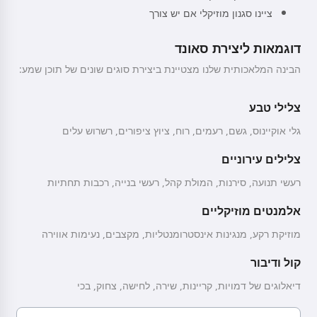
ציינו סגנון מוזיקלי אם יש צורך
דוגמאות ליצירת סאונד
הבינה המלאכותית שלנו מצטיינת ביצירת סוגים שונים של תוכן שמע:
צלילי טבע
גלי אוקיינוס, גשם, רעמים, רוח, ציוץ ציפורים, רשרוש עלים
צלילים עירוניים
היי! אני Storiko 👋
אני מספרת סיפורי לילה טוב
רעשי תנועה, סירנות, המולת קהל, רעשי בנייה, רכבות תחתיות
קסומים לילדים שלכם 🌟
אלמנטים מוזיקליים
מוזיקת רקע, מנגינות אינסטרומנטליות, מקצבים, נעימות אווירה
קול ודיבור
לקרוא סיפור
דיאלוגים של דמויות, קריינות, שירה, לחישה, צחוק, בכי