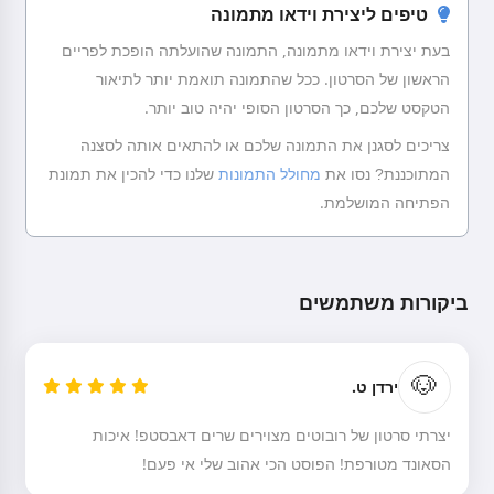
עם תחילת השימוש בשירות, אתם מאשרים את:
תנאי השירות
,
טיפים ליצירת וידאו מתמונה
מדיניות הפרטיות
,
מדיניות החזרים
בעת יצירת וידאו מתמונה, התמונה שהועלתה הופכת לפריים
הראשון של הסרטון. ככל שהתמונה תואמת יותר לתיאור
הטקסט שלכם, כך הסרטון הסופי יהיה טוב יותר.
צריכים לסגנן את התמונה שלכם או להתאים אותה לסצנה
המתוכננת? נסו את
מחולל התמונות
שלנו כדי להכין את תמונת
הפתיחה המושלמת.
ביקורות משתמשים
🐶
ירדן ט.
יצרתי סרטון של רובוטים מצוירים שרים דאבסטפ! איכות
הסאונד מטורפת! הפוסט הכי אהוב שלי אי פעם!