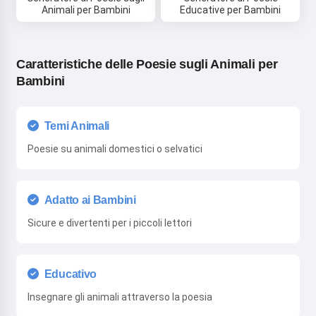
servizio
,
Informativa sulla privacy
,
Politica di rimborso
Animali per Bambini
Educative per Bambini
Caratteristiche delle Poesie sugli Animali per
Bambini
Temi Animali
Poesie su animali domestici o selvatici
Adatto ai Bambini
Sicure e divertenti per i piccoli lettori
Educativo
Insegnare gli animali attraverso la poesia