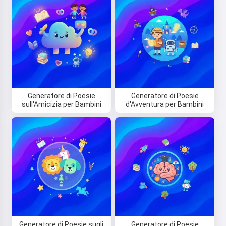
Generatore di Poesie
Generatore di Poesie
sull'Amicizia per Bambini
d'Avventura per Bambini
Ciao! Sono Storiko 👋
Racconto magiche favole della
buonanotte per i tuoi bambini 🌟
Leggi una favola
Iniziando a utilizzare il servizio, accetti:
Termini di
Generatore di Poesie sugli
Generatore di Poesie