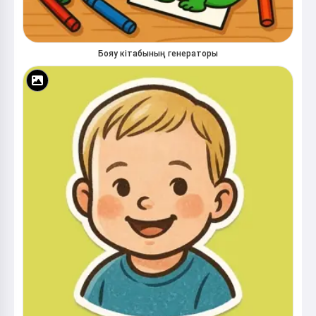
Бояу кітабының генераторы
Сәлем! Мен Storiko 👋
Мен сіздің балаларыңызға
сиқырлы ұйқы алдындағы
ертегілер айтамын 🌟