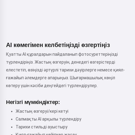
AI көмегімен келбетіңізді өзгертіңіз
Қуатты AI құралдарын пайдаланып фотосуреттеріңізді
түрлендіріңіз. Жастың өзгеруін, денедегі өзгерістерді
елестетіп, өзіңізді әртүрлі тарихи дәуірлерге немесе қиял-
ғажайып әлемдерге апарыңыз. Шығармашылық көңіл
көтеру үшін кәсіби деңгейдегі түрлендірулер.
Негізгі мүмкіндіктер:
Жастың өзгеруі/кері кетуі
Салмақты AI арқылы түрлендіру
Тарихи стильді ауыстыру
Қиял-ғажайып кейіпкер жасау