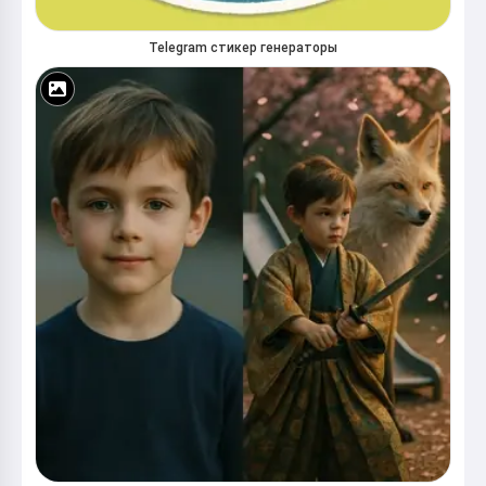
Telegram стикер генераторы
Ертегіні оқу
Сервисті пайдалануды бастау арқылы сіз мынаны
қабылдайсыз:
Қызмет көрсету шарттары
,
Құпиялылық
саясаты
,
Қайтару саясаты