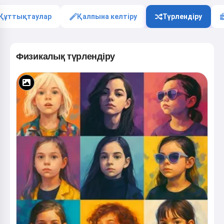
Құттықтаулар
Қалпына келтіру
Түрлендіру
Физикалық түрлендіру