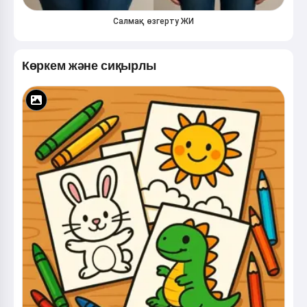
Салмақ өзгерту ЖИ
Көркем және сиқырлы